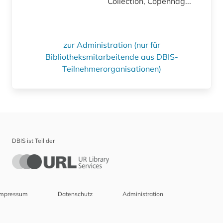
Collection, Copenhag...
zur Administration (nur für
Bibliotheksmitarbeitende aus DBIS-
Teilnehmerorganisationen)
DBIS ist Teil der
Impressum
Datenschutz
Administration