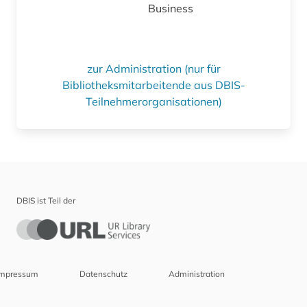
Business
zur Administration (nur für
Bibliotheksmitarbeitende aus DBIS-
Teilnehmerorganisationen)
DBIS ist Teil der
Impressum
Datenschutz
Administration