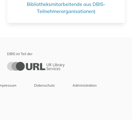
Bibliotheksmitarbeitende aus DBIS-
Teilnehmerorganisationen)
DBIS ist Teil der
Impressum
Datenschutz
Administration