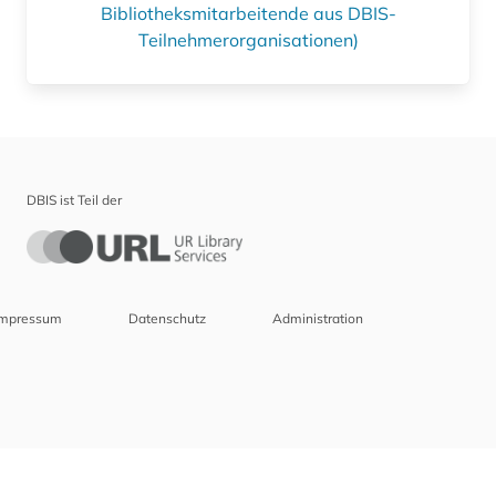
Bibliotheksmitarbeitende aus DBIS-
Teilnehmerorganisationen)
DBIS ist Teil der
Impressum
Datenschutz
Administration