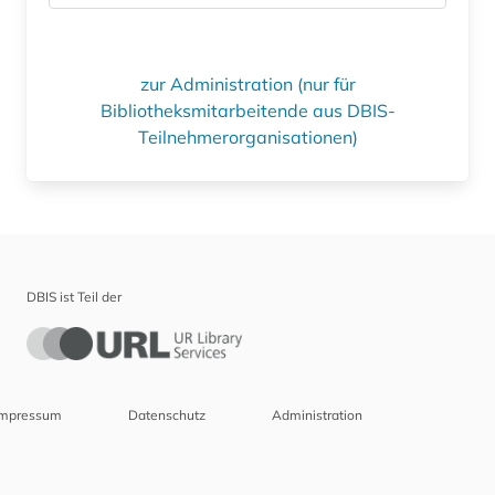
zur Administration (nur für
Bibliotheksmitarbeitende aus DBIS-
Teilnehmerorganisationen)
DBIS ist Teil der
Impressum
Datenschutz
Administration