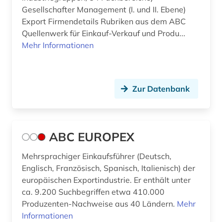
Gesellschafter Management (I. und II. Ebene)
auslandsvermögen (1)
Polen (5)
Export Firmendetails Rubriken aus dem ABC
Quellenwerk für Einkauf-Verkauf und Produ...
auslandsverschuldung (3)
Portugal (3)
Mehr Informationen
ausländer (1)
Rumänien (3)
ausländische direktinvestitionen (2)
Russland, Sowjetunion (9)
Zur Datenbank
ausschreibung (1)
Sachsen (1)
aussenwirtschaft (1)
San Marino (1)
ABC EUROPEX
ausstellung (1)
Schweden (5)
Mehrsprachiger Einkaufsführer (Deutsch,
australien (1)
Schweiz (20)
Englisch, Französisch, Spanisch, Italienisch) der
automobilwirtschaft (1)
Serbien (2)
europäischen Exportindustrie. Er enthält unter
ca. 9.200 Suchbegriffen etwa 410.000
außenhandel (13)
Skandinavien (1)
Produzenten-Nachweise aus 40 Ländern.
Mehr
Informationen
außenhandel mit industriegütern (3)
Slowakei (5)