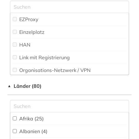
aktienmarkt (1)
Musikwissenschaft (32)
albanien (1)
EZProxy
Natur- und Umweltschutz (53)
allgemeine volkswirtschaftslehre (3)
Einzelplatz
Pädagogik (106)
altenhilfe (1)
HAN
Philosophie (64)
altertumswissenschaft (1)
Link mit Registrierung
Physik (50)
amerika (1)
Organisations-Netzwerk / VPN
Politologie (295)
amerikanistik (2)
Shibboleth (1)
Länder (80)
▲
Psychologie (95)
amtliche bekanntmachung (1)
Zugriff vor Ort
Rechtswissenschaft (293)
amtliche statistik (2)
Romanistik (34)
amtsblatt (1)
Afrika (25)
Slavistik (28)
amtsdrucksache (1)
Albanien (4)
Soziologie (302)