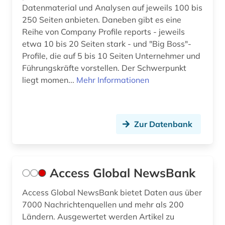
börseninformation (2)
Datenmaterial und Analysen auf jeweils 100 bis
250 Seiten anbieten. Daneben gibt es eine
börseninformationssystem (1)
Reihe von Company Profile reports - jeweils
börsenkurs (2)
etwa 10 bis 20 Seiten stark - und "Big Boss"-
Profile, die auf 5 bis 10 Seiten Unternehmer und
börsennotierte unternehmen (1)
Führungskräfte vorstellen. Der Schwerpunkt
liegt momen...
Mehr Informationen
bücher (1)
bürgerrechtsbewegung (1)
bürokratie (1)
Zur Datenbank
büroorganisation (1)
cd-rom (4)
Access Global NewsBank
centre for economic policy research (1)
Access Global NewsBank bietet Daten aus über
7000 Nachrichtenquellen und mehr als 200
chemie (34)
Ländern. Ausgewertet werden Artikel zu