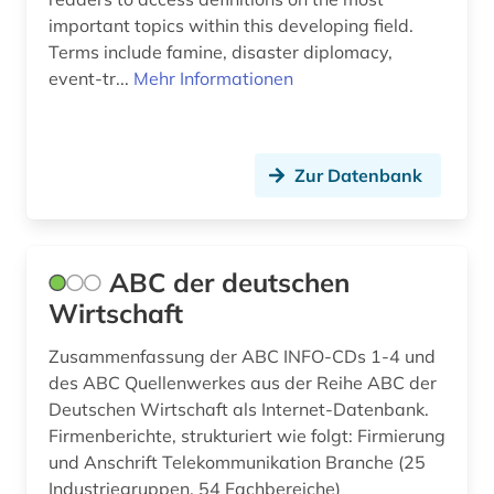
important topics within this developing field.
asyl (1)
Montenegro (2)
Terms include famine, disaster diplomacy,
atomkraft (1)
Niederlande (6)
event-tr...
Mehr Informationen
audiovisuelles material (1)
Niedersachsen (2)
ausbildung (1)
Nordamerika (3)
Zur Datenbank
ausbildungsförderung (1)
Nordrhein-Westfalen (4)
ausenhandelswirtschaft (1)
Norwegen (4)
ABC der deutschen
ausfalleffekt (1)
Oesterreich (31)
Wirtschaft
ausgabe (1)
Osmanisches Reich (1)
Zusammenfassung der ABC INFO-CDs 1-4 und
des ABC Quellenwerkes aus der Reihe ABC der
ausland (3)
Ostasien (5)
Deutschen Wirtschaft als Internet-Datenbank.
Firmenberichte, strukturiert wie folgt: Firmierung
auslandsinvestition (2)
Osteuropa (10)
und Anschrift Telekommunikation Branche (25
auslandsschulden (3)
Ostmitteleuropa (4)
Industriegruppen, 54 Fachbereiche)