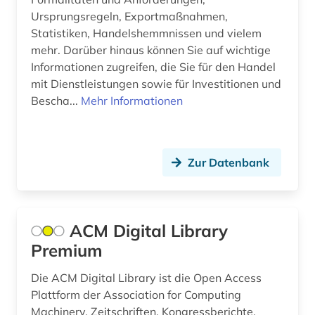
computer (1)
Ursprungsregeln, Exportmaßnahmen,
Statistiken, Handelshemmnissen und vielem
computer to plate (1)
mehr. Darüber hinaus können Sie auf wichtige
computersicherheit (1)
Informationen zugreifen, die Sie für den Handel
mit Dienstleistungen sowie für Investitionen und
computertechnik (1)
Bescha...
Mehr Informationen
computerunterstütztes lernen (1)
controlling (5)
Zur Datenbank
corporate finance (1)
corporate governance (1)
ACM Digital Library
corporate social responsibility (1)
Premium
corporate-governence-daten (1)
Die ACM Digital Library ist die Open Access
coworking (1)
Plattform der Association for Computing
Machinery. Zeitschriften, Kongressberichte,