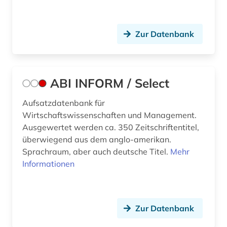
berufsforschung (1)
berufspädagogik (1)
Zur Datenbank
berufsstrategie (1)
berusbildungssystem (1)
ABI INFORM / Select
beschaffung (1)
Aufsatzdatenbank für
beschäftigung (5)
Wirtschaftswissenschaften und Management.
Ausgewertet werden ca. 350 Zeitschriftentitel,
beschäftigungspolitik (1)
überwiegend aus dem anglo-amerikan.
Sprachraum, aber auch deutsche Titel.
Mehr
bestand (1)
Informationen
bestechung (1)
beteiligung (1)
Zur Datenbank
betrieb (3)