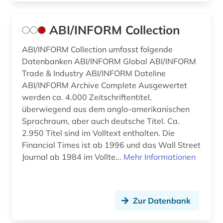
betriebliches informationssystem (1)
ABI/INFORM Collection
betriebsanalyse (1)
ABI/INFORM Collection umfasst folgende
betriebsdaten (7)
Datenbanken ABI/INFORM Global ABI/INFORM
betriebsführung (6)
Trade & Industry ABI/INFORM Dateline
ABI/INFORM Archive Complete Ausgewertet
betriebsorganisation (1)
werden ca. 4.000 Zeitschriftentitel,
überwiegend aus dem anglo-amerikanischen
betriebsrat (2)
Sprachraum, aber auch deutsche Titel. Ca.
2.950 Titel sind im Volltext enthalten. Die
betriebssicherheit (2)
Financial Times ist ab 1996 und das Wall Street
betriebssicherheitsverordnung (1)
Journal ab 1984 im Vollte...
Mehr Informationen
betriebssystem (1)
betriebsverfassungsgesetz (1)
Zur Datenbank
betriebswirtschaft (18)