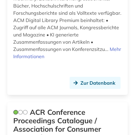
csr (1)
Bücher, Hochschulschriften und
Forschungsberichte sind als Volltexte verfügbar.
cusip-identifier (1)
ACM Digital Library Premium beinhaltet: •
Zugriff auf alle ACM Journals, Kongressberichte
darstellende kunst (1)
und Magazine • KI generierte
data science (1)
Zusammenfassungen von Artikeln •
Zusammenfassungen von Konferenzsitzu...
Mehr
daten (7)
Informationen
datenanalyse (7)
datenaustausch (1)
Zur Datenbank
datenbank genesis (1)
datenerhebung (1)
ACR Conference
datenmanagement (1)
Proceedings Catalogue /
datensammlung (7)
Association for Consumer