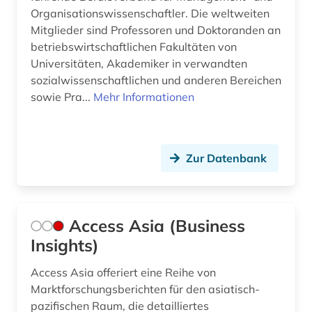
Organisationswissenschaftler. Die weltweiten
budget (1)
Mitglieder sind Professoren und Doktoranden an
betriebswirtschaftlichen Fakultäten von
bundesbank (1)
Universitäten, Akademiker in verwandten
sozialwissenschaftlichen und anderen Bereichen
bundesdatenschutzgesetz (1)
sowie Pra...
Mehr Informationen
bundesfinanzhof (1)
bundeshaushalt (1)
Zur Datenbank
bundeshaushaltsrecht (1)
business (9)
Access Asia (Business
business skills (1)
Insights)
bwl (2)
Access Asia offeriert eine Reihe von
börse (12)
Marktforschungsberichten für den asiatisch-
pazifischen Raum, die detailliertes