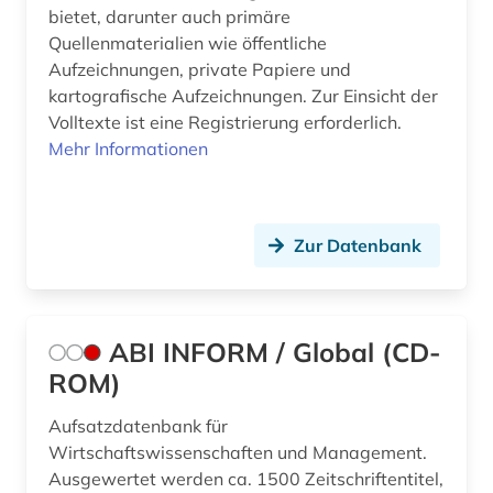
bietet, darunter auch primäre
bayern (6)
Quellenmaterialien wie öffentliche
bedarfsforschung (1)
Aufzeichnungen, private Papiere und
kartografische Aufzeichnungen. Zur Einsicht der
beherbergungsgewerbe tourismus
Volltexte ist eine Registrierung erforderlich.
volkswirtschaft tourismus gaststättengewerbe
Mehr Informationen
hotelgewerbe kulturkontakt reisen tourismus (1)
behinderung (2)
behörde (2)
Zur Datenbank
beitrittsstaaten (1)
bekleidung (1)
ABI INFORM / Global (CD-
belgien (8)
ROM)
benchmark (1)
Aufsatzdatenbank für
Wirtschaftswissenschaften und Management.
benchmarketing (1)
Ausgewertet werden ca. 1500 Zeitschriftentitel,