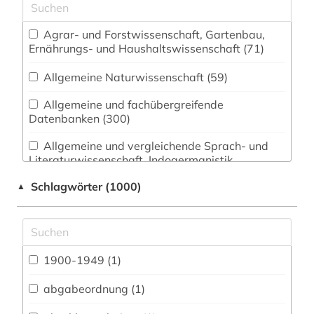
Agrar- und Forstwissenschaft, Gartenbau,
Ernährungs- und Haushaltswissenschaft (71)
Allgemeine Naturwissenschaft (59)
Allgemeine und fachübergreifende
Datenbanken (300)
Allgemeine und vergleichende Sprach- und
Literaturwissenschaft. Indogermanistik.
Außereuropäische Sprachen und Literaturen (63)
Schlagwörter (1000)
▲
Anglistik. Amerikanistik (54)
Archäologie (23)
Architektur, Bauingenieur- und
1900-1949 (1)
Vermessungswesen (67)
abgabeordnung (1)
Biologie, Biotechnologie (70)