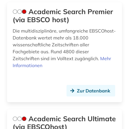
bildungschancen (2)
Academic Search Premier
(via EBSCO host)
bildungsfinanzierung (1)
Die multidisziplinäre, umfangreiche EBSCOhost-
bildungsforschung (4)
Datenbank wertet mehr als 18.000
bildungsinvestition (2)
wissenschaftliche Zeitschriften aller
Fachgebiete aus. Rund 4800 dieser
bildungspolitik (1)
Zeitschriften sind im Volltext zugänglich.
Mehr
Informationen
biografin (1)
biographie (7)
Zur Datenbank
biologie (4)
biowissenschaften (1)
bodennutzung (1)
Academic Search Ultimate
(via EBSCOhost)
bodenpolitik (1)