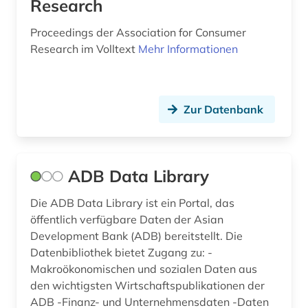
Research
datenschutz (1)
Proceedings der Association for Consumer
datensicherung (1)
Research im Volltext
Mehr Informationen
datenverarbeitung (1)
deep learning (1)
Zur Datenbank
demographie (16)
denkfabrik (1)
ADB Data Library
design (6)
Die ADB Data Library ist ein Portal, das
design &amp; publishing (1)
öffentlich verfügbare Daten der Asian
designrecht (1)
Development Bank (ADB) bereitstellt. Die
Datenbibliothek bietet Zugang zu: -
designschutz (4)
Makroökonomischen und sozialen Daten aus
den wichtigsten Wirtschaftspublikationen der
desktop publishing (1)
ADB -Finanz- und Unternehmensdaten -Daten