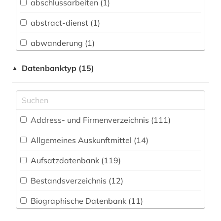
abschlussarbeiten (1)
Buch- und Bibliothekswesen,
Informationswissenschaft (30)
abstract-dienst (1)
Chemie und Pharmazie (59)
abwanderung (1)
Elektrotechnik, Elektronik, Nachrichtentechnik
acquisitions (1)
Datenbanktyp (15)
▲
(60)
adressbuch (21)
Energietechnik (75)
adresse (2)
Ethnologie (66)
Address- und Firmenverzeichnis (111
)
adressen (1)
Geographie (96)
Allgemeines Auskunftmittel (14
)
adressverzeichnis (28)
Geowissenschaften (45)
Aufsatzdatenbank (119
)
adreßbuch (2)
Germanistik. Niederlandistik. Skandinavistik
(43)
Bestandsverzeichnis (12
)
afrika (11)
Geschichte (159)
Biographische Datenbank (11
)
agrar- (1)
Geschichte der Pädagogik und des