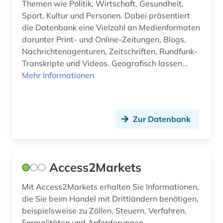
chemische grundprodukte (1)
Themen wie Politik, Wirtschaft, Gesundheit,
Sport, Kultur und Personen. Dabei präsentiert
chemische industrie (1)
die Datenbank eine Vielzahl an Medienformaten
darunter Print- und Online-Zeitungen, Blogs,
chile (1)
Nachrichtenagenturen, Zeitschriften, Rundfunk-
china (11)
Transkripte und Videos. Geografisch lassen...
Mehr Informationen
cloud computing (1)
coaching (1)
Zur Datenbank
codierung (1)
comesa-staaten (1)
Access2Markets
commonwealth (2)
community currency (1)
Mit Access2Markets erhalten Sie Informationen,
die Sie beim Handel mit Drittländern benötigen,
compliance (2)
beispielsweise zu Zöllen, Steuern, Verfahren,
Formalitäten und Anforderungen,