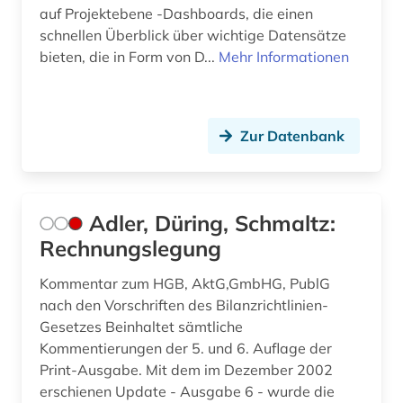
auf Projektebene -Dashboards, die einen
desktop-publishing (1)
schnellen Überblick über wichtige Datensätze
deutsch (26)
bieten, die in Form von D...
Mehr Informationen
deutsche bundesbank (2)
deutsche philologie (1)
Zur Datenbank
deutscher einwanderer (1)
deutschland (102)
Adler, Düring, Schmaltz:
deutschland (bundesrepublik). statistisches
Rechnungslegung
bundesamt (1)
Kommentar zum HGB, AktG,GmbHG, PublG
deutschland <bundesrepublik> (1)
nach den Vorschriften des Bilanzrichtlinien-
deutschland <östliche länder> (1)
Gesetzes Beinhaltet sämtliche
Kommentierungen der 5. und 6. Auflage der
deutschland firmenverzeichnis (1)
Print-Ausgabe. Mit dem im Dezember 2002
erschienen Update - Ausgabe 6 - wurde die
deutschland handelsmarke (1)