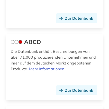
außenhandelsfinanzierung (1)
Slowenien (3)
außenhandelsrecht (1)
Spanien (4)
Zur Datenbank
außenhandelsstatistik (7)
Suedamerika (9)
außenpolitik (4)
Suedasien (2)
ABCD
außenwirtschaft (6)
Suedostasien (4)
Die Datenbank enthält Beschreibungen von
über 71.000 produzierenden Unternehmen und
außenwirtschaftspolitik (2)
Suedosteuropa (3)
ihrer auf dem deutschen Markt angebotenen
außenwirtschaftsrecht (1)
Tschechische Republik (5)
Produkte.
Mehr Informationen
baden-württemberg (4)
Tuerkei (2)
bank (6)
USA (33)
Zur Datenbank
bank kreditinstitut finanzdienstleistung
Ukraine (2)
kreditwirtschaft (1)
Ungarn (3)