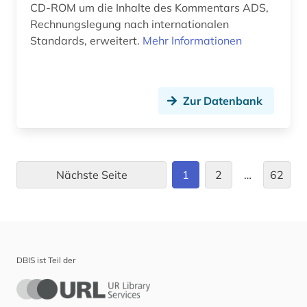
CD-ROM um die Inhalte des Kommentars ADS,
Rechnungslegung nach internationalen
deutschland statistik (1)
Standards, erweitert.
Mehr Informationen
deutschland warenzeichen (1)
deutschland. bundesarbeitsgericht (1)
Zur Datenbank
deutschland. finanzministerium (1)
deutschsprachige gemeinschaft belgien (2)
deutschsprachiger raum (1)
Nächste Seite
1
2
…
62
devisen (1)
diagramm (1)
didaktik (1)
DBIS ist Teil der
diebstahlsicherung (1)
dienstleistung (7)