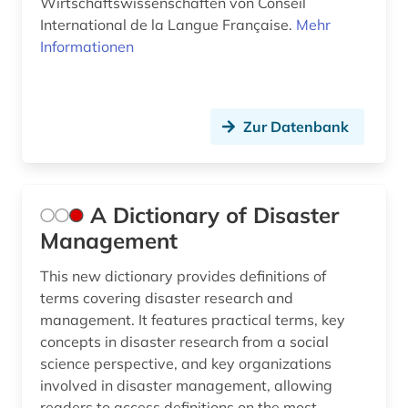
Wirtschaftswissenschaften von Conseil
arizona (1)
Kroatien (3)
International de la Langue Française.
Mehr
Informationen
armut (2)
Lettland (3)
armutspolitik (1)
Liechtenstein (3)
Zur Datenbank
arzneimittelmarkt (3)
Litauen (3)
asean (1)
Luxemburg (3)
asean-staaten (1)
Makedonien (2)
A Dictionary of Disaster
Management
asiatisch-pazifischer raum (3)
Malta (3)
This new dictionary provides definitions of
asien (6)
Mecklenburg-Vorpommern (4)
terms covering disaster research and
management. It features practical terms, key
asien-pazifik (1)
Mittelamerika (6)
concepts in disaster research from a social
asienforschung (1)
Moldawien (4)
science perspective, and key organizations
involved in disaster management, allowing
astronomie (1)
Monaco (2)
readers to access definitions on the most