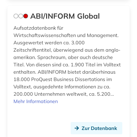
betriebswirtschaftliche steuerlehre (1)
ABI/INFORM Global
betriebswirtschaftslehre (26)
Aufsatzdatenbank für
betrug (1)
Wirtschaftswissenschaften und Management.
Ausgewertet werden ca. 3.000
bevölkerung (3)
Zeitschriftentitel, überwiegend aus dem anglo-
amerikan. Sprachraum, aber auch deutsche
bevölkerungsentwicklung (1)
Titel. Von diesen sind ca. 1.900 Titel im Volltext
bevölkerungsforschung (1)
enthalten. ABI/INFORM bietet darüberhinaus
18.000 ProQuest Business Dissertations im
bevölkerungsstatistik (8)
Volltext, ausgedehnte Informationen zu ca.
200.000 Unternehmen weltweit, ca. 5.200...
bewerbung (1)
Mehr Informationen
bgvr (2)
bibliografie (22)
Zur Datenbank
bibliographie (7)