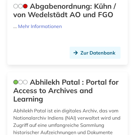
bankarchiv (1)
Abgabenordnung: Kühn /
Zypern (2)
von Wedelstädt AO und FGO
banken (1)
...
Mehr Informationen
bankenregulierung (1)
bankenstatistik (3)
Zur Datenbank
bankgeheimnis (1)
bankrecht (1)
bankwesen (4)
Abhilekh Patal : Portal for
Access to Archives and
baubetrieb (1)
Learning
baumangel (1)
Abhilekh Patal ist ein digitales Archiv, das vom
baurecht (1)
Nationalarchiv Indiens (NAI) verwaltet wird und
Zugriff auf eine umfangreiche Sammlung
bayerische motoren-werke (1)
historischer Aufzeichnungen und Dokumente