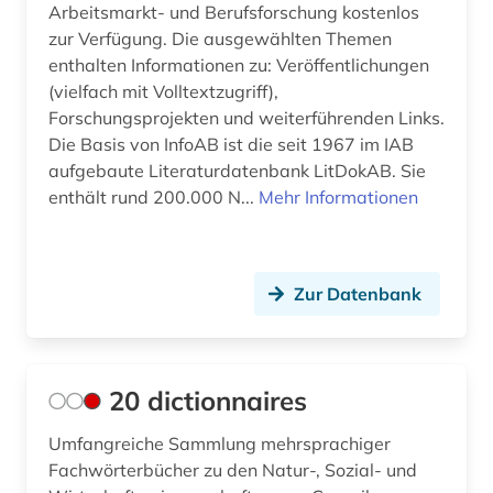
Arbeitsmarkt- und Berufsforschung kostenlos
arbeitsmarktpolitik (1)
Gibraltar (1)
zur Verfügung. Die ausgewählten Themen
enthalten Informationen zu: Veröffentlichungen
arbeitsmarktstatistik (2)
Griechenland (4)
(vielfach mit Volltextzugriff),
arbeitsmedizin (1)
Großbritannien (30)
Forschungsprojekten und weiterführenden Links.
Die Basis von InfoAB ist die seit 1967 im IAB
arbeitsproduktivität (3)
Irland (5)
aufgebaute Literaturdatenbank LitDokAB. Sie
enthält rund 200.000 N...
Mehr Informationen
arbeitsrecht (22)
Island (2)
arbeitsschutz (5)
Israel (2)
arbeitssicherheit (6)
Zur Datenbank
Italien (7)
arbeitssicherheitsrecht (1)
Japan (7)
architektur (3)
Jugoslawien (3)
20 dictionnaires
archiv (4)
Kanada (6)
Umfangreiche Sammlung mehrsprachiger
Fachwörterbücher zu den Natur-, Sozial- und
archäologie (2)
Korea (1)