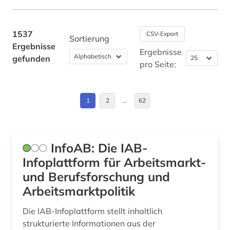
arabisch (1)
Brandenburg (1)
arabische literatur (1)
Bulgarien (3)
1537
CSV-Export
Sortierung
Ergebnisse
arabische staaten (1)
China (13)
Ergebnisse
gefunden
pro Seite:
arabistik (1)
Daenemark (4)
arbeit (15)
Deutschland (245)
1
2
…
62
arbeiterbewegung (1)
Deutschland (DDR) (1)
arbeitsbedingungen und -politik (1)
Estland (4)
InfoAB: Die IAB-
arbeitsbeziehungen (1)
Europa (74)
Infoplattform für Arbeitsmarkt-
und Berufsforschung und
arbeitslosigkeit (6)
Finnland (4)
Arbeitsmarktpolitik
arbeitsmarkt (10)
Frankreich (11)
Die IAB-Infoplattform stellt inhaltlich
arbeitsmarktforschung (1)
GUS (4)
strukturierte Informationen aus der