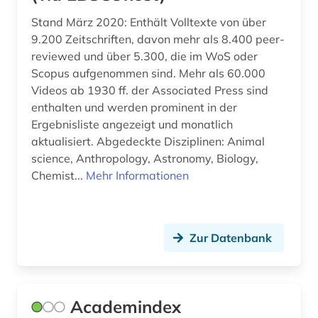
Stand März 2020: Enthält Volltexte von über
bodenrecht (1)
9.200 Zeitschriften, davon mehr als 8.400 peer-
bodenschutz (1)
reviewed und über 5.300, die im WoS oder
Scopus aufgenommen sind. Mehr als 60.000
bonitätsprüfung (1)
Videos ab 1930 ff. der Associated Press sind
enthalten und werden prominent in der
botanik (1)
Ergebnisliste angezeigt und monatlich
branche (4)
aktualisiert. Abgedeckte Disziplinen: Animal
science, Anthropology, Astronomy, Biology,
branchen (1)
Chemist...
Mehr Informationen
branchenanalyse (3)
branchenberichte (3)
Zur Datenbank
branchendaten (1)
brancheninformation (1)
Academindex
branchenprofil (1)