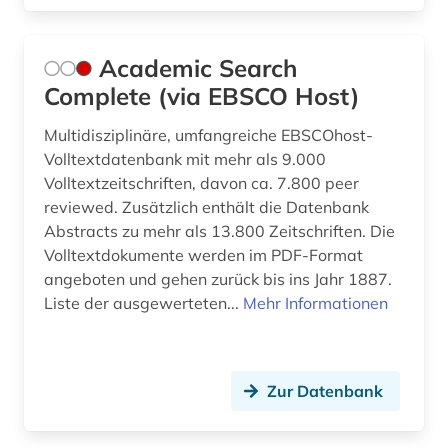
bibliotheksbestand (1)
Academic Search
bibliothekskatalog plus (1)
Complete (via EBSCO Host)
bilanz (13)
Multidisziplinäre, umfangreiche EBSCOhost-
bilanzanalyse (2)
Volltextdatenbank mit mehr als 9.000
Volltextzeitschriften, davon ca. 7.800 peer
bilanzdaten (1)
reviewed. Zusätzlich enthält die Datenbank
Abstracts zu mehr als 13.800 Zeitschriften. Die
bilanzen (5)
Volltextdokumente werden im PDF-Format
bilanzrecht (13)
angeboten und gehen zurück bis ins Jahr 1887.
Liste der ausgewerteten...
Mehr Informationen
bilanzsteuerecht (1)
bilanzsteurrecht (1)
Zur Datenbank
bildbearbeitung (2)
bildung (10)