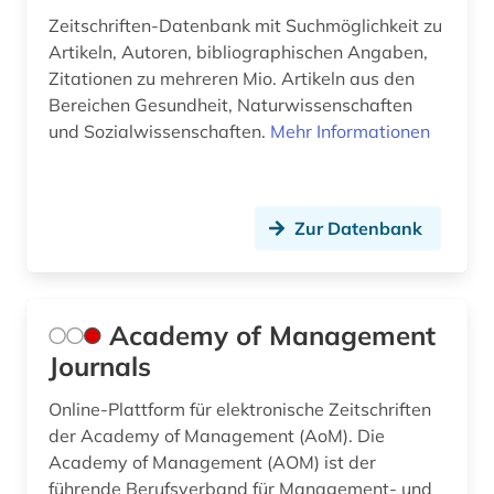
Zeitschriften-Datenbank mit Suchmöglichkeit zu
branchenreport (1)
Artikeln, Autoren, bibliographischen Angaben,
Zitationen zu mehreren Mio. Artikeln aus den
brandenburg (2)
Bereichen Gesundheit, Naturwissenschaften
brandschutz (3)
und Sozialwissenschaften.
Mehr Informationen
braunkohle (1)
briefkastengesellschaft (1)
Zur Datenbank
british academy (1)
browser (1)
Academy of Management
bruttoinlandsprodukt (1)
Journals
brüssel (1)
Online-Plattform für elektronische Zeitschriften
der Academy of Management (AoM). Die
buchbestand (1)
Academy of Management (AOM) ist der
führende Berufsverband für Management- und
buchführung (6)