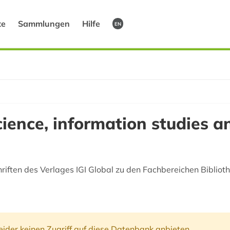
te
Sammlungen
Hilfe
EN
science, information studies 
riften des Verlages IGI Global zu den Fachbereichen Biblio
ider keinen Zugriff auf diese Datenbank anbieten.