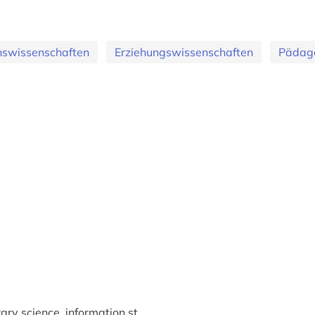
nswissenschaften
Erziehungswissenschaften
Pädag
rary science, information st...