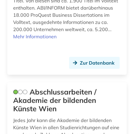
Titel. Von diesen sind ca. 1.900 Titel im Volltext
bibliotheksbestand (2)
enthalten. ABI/INFORM bietet darüberhinaus
18.000 ProQuest Business Dissertations im
bibliotheksgeschichte (1)
Volltext, ausgedehnte Informationen zu ca.
bibliotheksgeschichte (1)
200.000 Unternehmen weltweit, ca. 5.200...
Mehr Informationen
bibliothekskatalog (1)
bibliotheksmaterial (1)
Zur Datenbank
bibliotheksrecht (1)
bibliothekssigel (1)
bibliothekswesen (11)
Abschlussarbeiten /
Akademie der bildenden
bibliothekswissenschaft (10)
Künste Wien
bibliothekswissenschaften (2)
Jedes Jahr kann die Akademie der bildenden
bibliothèque municipale (1)
Künste Wien in allen Studienrichtungen auf eine