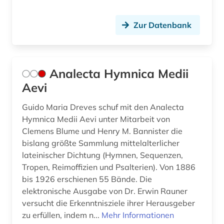
chemie (2)
Zur Datenbank
china (4)
christian gottlob (1)
Analecta Hymnica Medii
christoph martin (1)
Aevi
chronikhandschrift (1)
Guido Maria Dreves schuf mit den Analecta
company london (1)
Hymnica Medii Aevi unter Mitarbeit von
Clemens Blume und Henry M. Bannister die
computerlinguistik (1)
bislang größte Sammlung mittelalterlicher
lateinischer Dichtung (Hymnen, Sequenzen,
computertechnologie (1)
Tropen, Reimoffizien und Psalterien). Von 1886
côte divoire (1)
bis 1926 erschienen 55 Bände. Die
elektronische Ausgabe von Dr. Erwin Rauner
das große tucher-geschlechterbuch (1)
versucht die Erkenntnisziele ihrer Herausgeber
zu erfüllen, indem n...
Mehr Informationen
datenbankmanagementsysteme (3)