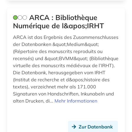
digitale medien (1)
digitale musikalien (2)
ARCA : Bibliothèque
Numérique de l&apos;IRHT
digitalisat (7)
ARCA ist das Ergebnis des Zusammenschlusses
digitalisierung (12)
der Datenbanken &quot;Medium&quot;
(Répertoire des manuscrits reproduits ou
din-en-iso-norm (1)
recensés) und &quot;BVMM&quot; (Bibliothèque
din-iso-norm (1)
virtuelle des manuscrits médiévaux de l’IRHT).
Die Datenbank, herausgegeben vom IRHT
din-norm (1)
(Institut de recherche et d&apos;histoire des
textes), verzeichnet mehr als 171.000
diplomarbeit (1)
Signaturen von Handschriften, Inkunabeln und
discovery service (1)
alten Drucken, di...
Mehr Informationen
dissertation (3)
dokumentlieferung (1)
Zur Datenbank