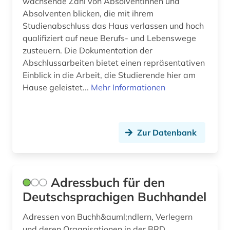
wachsende Zahl von Absolventinnen und
bibliothèque royale albert i. (2)
Absolventen blicken, die mit ihrem
Studienabschluss das Haus verlassen und hoch
bilddatenbank (2)
qualifiziert auf neue Berufs- und Lebenswege
bildungsgeschichte (1)
zusteuern. Die Dokumentation der
Abschlussarbeiten bietet einen repräsentativen
bildungswesen (1)
Einblick in die Arbeit, die Studierende hier am
Hause geleistet...
Mehr Informationen
biografie (2)
bodoni (1)
Zur Datenbank
book of kells (1)
bosnien-herzegowina (1)
branchenbuch (1)
Adressbuch für den
Deutschsprachigen Buchhandel
bremen (1)
Adressen von Buchh&auml;ndlern, Verlegern
brief (1)
und deren Organisationen in der BRD,