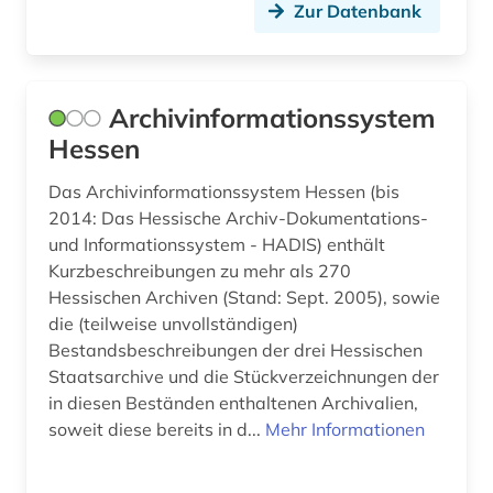
finnland (4)
Zur Datenbank
firmen (1)
flugblattlied (1)
Archivinformationssystem
flugschrift (2)
Hessen
formalerschließung (1)
Das Archivinformationssystem Hessen (bis
2014: Das Hessische Archiv-Dokumentations-
formalkatalogisierung (2)
und Informationssystem - HADIS) enthält
Kurzbeschreibungen zu mehr als 270
forschungsbibliothek (2)
Hessischen Archiven (Stand: Sept. 2005), sowie
forschungsbibliothek gotha (1)
die (teilweise unvollständigen)
Bestandsbeschreibungen der drei Hessischen
forschungsdaten (2)
Staatsarchive und die Stückverzeichnungen der
in diesen Beständen enthaltenen Archivalien,
fotografie (2)
soweit diese bereits in d...
Mehr Informationen
francesco (1)