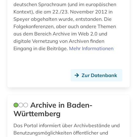
deutschen Sprachraum (und im europäischen
dänemark (1)
Kontext), die am 22./23. November 2012 in
e-learning (3)
Speyer abgehalten wurde, entstanden. Die
Folgekonferenzen, aber auch andere Themen
edition (3)
aus dem Bereich Archive im Web 2.0 und
digitale Vernetzung von Archiven finden
eichstätt (1)
Eingang in die Beiträge.
Mehr Informationen
elektronische bibliothek (8)
elektronische publikation (3)
Zur Datenbank
elektronische ressource (4)
elektronische zeitschrift (7)
Archive in Baden-
elektronisches buch (24)
Württemberg
elektronisches publizieren (1)
Das Portal informiert über Archivbestände und
emblem (1)
Benutzungsmöglichkeiten öffentlicher und