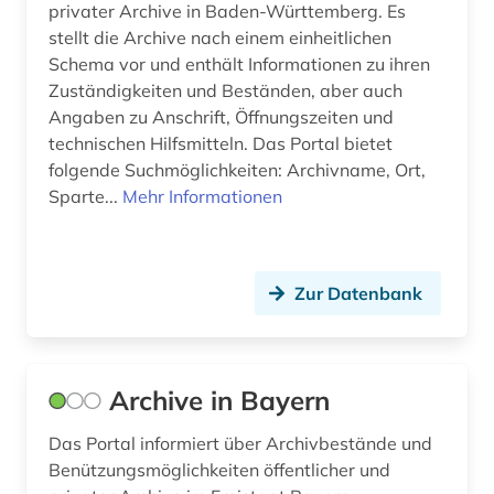
privater Archive in Baden-Württemberg. Es
emigration (1)
stellt die Archive nach einem einheitlichen
Schema vor und enthält Informationen zu ihren
england (1)
Zuständigkeiten und Beständen, aber auch
englisch (2)
Angaben zu Anschrift, Öffnungszeiten und
technischen Hilfsmitteln. Das Portal bietet
enzyklopädie (1)
folgende Suchmöglichkeiten: Archivname, Ort,
Sparte...
Mehr Informationen
ephraim (1)
epigraphik (1)
erfurt (1)
Zur Datenbank
ernst i. (1)
erschließung (2)
Archive in Bayern
erwerbung (1)
Das Portal informiert über Archivbestände und
Benützungsmöglichkeiten öffentlicher und
erzbischof (1)