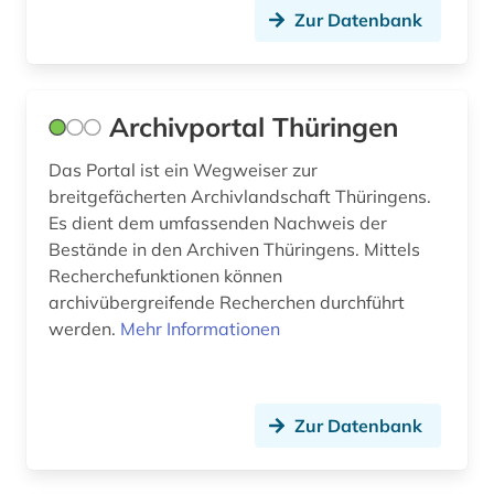
germanistik (1)
Zur Datenbank
gertrud (1)
geschichte (37)
Archivportal Thüringen
geschichte &lt;1400-1600&gt; (1)
Das Portal ist ein Wegweiser zur
geschichte &lt;1475-1700&gt; (1)
breitgefächerten Archivlandschaft Thüringens.
Es dient dem umfassenden Nachweis der
geschichte 1073-1085 (1)
Bestände in den Archiven Thüringens. Mittels
Recherchefunktionen können
geschichte 1150-1350 (1)
archivübergreifende Recherchen durchführt
geschichte 1200-2000 (1)
werden.
Mehr Informationen
geschichte 1300-1600 (1)
geschichte 1450-1700 (1)
Zur Datenbank
geschichte 1450-1900 (1)