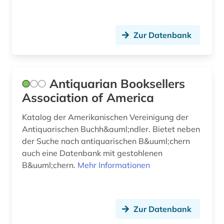
datensammlung (1)
datenspeicherung (1)
Zur Datenbank
datenverarbeitung (1)
deinard (1)
Antiquarian Booksellers
Association of America
demotisch (1)
den haag (2)
Katalog der Amerikanischen Vereinigung der
Antiquarischen Buchh&auml;ndler. Bietet neben
dendi (1)
der Suche nach antiquarischen B&uuml;chern
auch eine Datenbank mit gestohlenen
design (3)
B&uuml;chern.
Mehr Informationen
det kongelige bibliotek (1)
deutsch (4)
Zur Datenbank
deutscher bibliothekartag (1)