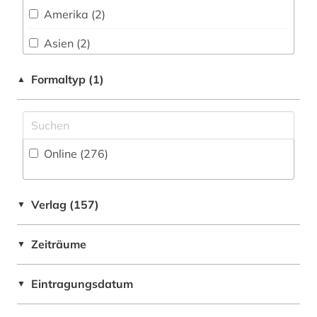
Sport (10)
Amerika (2)
archivbestand (1)
Technik (19)
Asien (2)
archivkunde (2)
Theologie und Religionswissenschaften (63)
Baden-Wuerttemberg (2)
Formaltyp (1)
▲
archivwesen (5)
Werkstoffwissenschaften und
Fertigungstechnik (14)
Bayern (2)
archäologie (6)
Wirtschaftswissenschaften (32)
Belarus (1)
aristoteles (1)
Online (276
)
Wissenschaftskunde, Forschung, Hochschul-,
Bosnien-Herzegowina (1)
asch (1)
Museumswesen (40)
Bremen (1)
aschaffenburg (1)
Verlag (157)
▼
Bulgarien (1)
astronomie (1)
Zeiträume
▼
China (3)
audio recordings (1)
Daenemark (1)
Eintragungsdatum
▼
audiovisuelle medien (1)
Deutschland (54)
aufklärung (1)