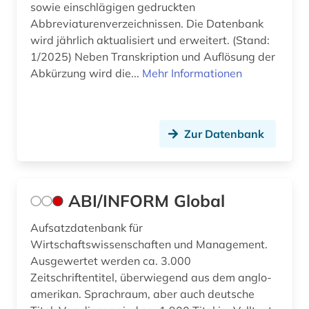
bibliographie (13)
sowie einschlägigen gedruckten
Tschechische Republik (11)
Abbreviaturenverzeichnissen. Die Datenbank
bibliographie 1570-1732 (1)
wird jährlich aktualisiert und erweitert. (Stand:
Tuerkei (2)
1/2025) Neben Transkription und Auflösung der
bibliographie 1800 - 2009 (1)
Abkürzung wird die...
Mehr Informationen
USA (4)
bibliographie mit abstracts und volltexten (1)
Ukraine (2)
bibliographische zeitschrift (1)
Zur Datenbank
Ungarn (4)
bibliometrie (1)
Vatikanstadt (3)
bibliophilie (1)
ABI/INFORM Global
biblioteca apostolica vaticana (1)
Aufsatzdatenbank für
bibliothek (38)
Wirtschaftswissenschaften und Management.
bibliothek der hansestadt lübeck (1)
Ausgewertet werden ca. 3.000
Zeitschriftentitel, überwiegend aus dem anglo-
bibliotheksbau (1)
amerikan. Sprachraum, aber auch deutsche