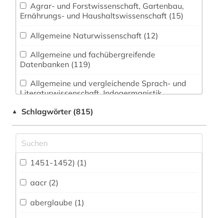
Agrar- und Forstwissenschaft, Gartenbau,
Ernährungs- und Haushaltswissenschaft (15)
Allgemeine Naturwissenschaft (12)
Allgemeine und fachübergreifende
Datenbanken (119)
Allgemeine und vergleichende Sprach- und
Literaturwissenschaft. Indogermanistik.
Außereuropäische Sprachen und Literaturen (60)
Schlagwörter (815)
▲
Anglistik. Amerikanistik (32)
Archäologie (30)
Architektur, Bauingenieur- und
1451-1452) (1)
Vermessungswesen (29)
aacr (2)
Biologie, Biotechnologie (15)
aberglaube (1)
Buch- und Bibliothekswesen,