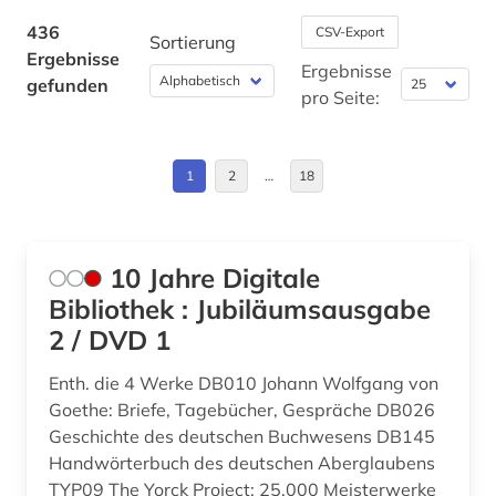
Deutschland (DDR) (3)
436
CSV-Export
Sortierung
aufstellungssystematik (1)
Ergebnisse
Europa (18)
Ergebnisse
gefunden
auktionskatalog (2)
pro Seite:
Finnland (4)
auktionspreis (2)
Frankreich (9)
1
2
…
18
ausleihe (1)
Großbritannien (8)
ausländisches kulturgut (1)
Hessen (4)
autograf (1)
10 Jahre Digitale
Irland (1)
Bibliothek : Jubiläumsausgabe
autografen (1)
2 / DVD 1
Island (1)
autograph (3)
Enth. die 4 Werke DB010 Johann Wolfgang von
Israel (2)
autographen (1)
Goethe: Briefe, Tagebücher, Gespräche DB026
Italien (5)
Geschichte des deutschen Buchwesens DB145
avantgarde (1)
Handwörterbuch des deutschen Aberglaubens
Japan (1)
TYP09 The Yorck Project: 25.000 Meisterwerke