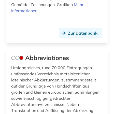
baden (1)
Gemälde, Zeichnungen, Grafiken
Mehr
Jugoslawien (1)
Informationen
baden-württemberg (6)
Kanada (1)
bagdad (1)
Niederlande (5)
ballade (1)
Zur Datenbank
Niedersachsen (1)
bamberg (1)
Nordrhein-Westfalen (1)
bartensleben <familie> (1)
Abbreviationes
Norwegen (1)
bayerische staatsbibliothek (3)
Umfangreiches, rund 70.000 Eintragungen
Oesterreich (15)
bayern (1)
umfassendes Verzeichnis mittelalterlicher
Osmanisches Reich (2)
lateinischer Abkürzungen, zusammengestellt
belarus (1)
auf der Grundlage von Handschriften aus
Ostasien (3)
großen und kleinen europäischen Sammlungen
belgien (1)
sowie einschlägiger gedruckter
Osteuropa (1)
Abbreviaturenverzeichnisse. Neben
benin (1)
Transkription und Auflösung der Abkürzung
Palaestina (1)