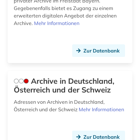
privater Archive im Freistaat Bayern.
erziehungswissenschaften (2)
Gegebenenfalls bietet es Zugang zu einem
erweiterten digitalen Angebot der einzelnen
ethnographie (1)
Archive.
Mehr Informationen
ethnologie (1)
europa (10)
Zur Datenbank
europäische geistesgeschichte (1)
evangeliar (1)
Archive in Deutschland,
exlibris (1)
Österreich und der Schweiz
exponat (1)
Adressen von Archiven in Deutschland,
Österreich und der Schweiz
Mehr Informationen
fakismile (1)
faksimile (5)
familienchronik (1)
Zur Datenbank