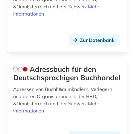
briefe (1)
&Ouml;sterreich und der Schweiz
Mehr
Informationen
briefsammlung (3)
browser (1)
Zur Datenbank
brüssel (3)
buch (13)
buchauktion (3)
Adressbuch für den
Deutschsprachigen Buchhandel
buchbesitz (1)
Adressen von Buchh&auml;ndlern, Verlegern
buchdruck (9)
und deren Organisationen in der BRD,
buchdrucker (3)
&Ouml;sterreich und der Schweiz
Mehr
Informationen
bucheinband (3)
buchgeschichte (3)