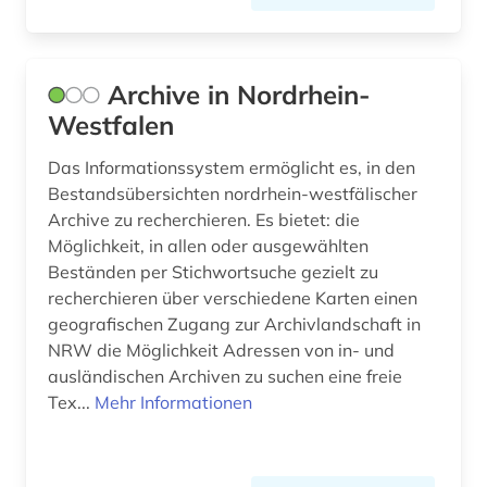
farbherstellung (1)
fernsehen (1)
Archive in Nordrhein-
fid adlr.link für die medien-, kommunikations-
Westfalen
und filmwissenschaft (1)
Das Informationssystem ermöglicht es, in den
fid anglo-american culture (1)
Bestandsübersichten nordrhein-westfälischer
Archive zu recherchieren. Es bietet: die
fid buch-, bibliotheks- und
Möglichkeit, in allen oder ausgewählten
informationswissenschaft (1)
Beständen per Stichwortsuche gezielt zu
fid buch-, bibliotheks- und informations­
recherchieren über verschiedene Karten einen
wissen­schaft (2)
geografischen Zugang zur Archivlandschaft in
NRW die Möglichkeit Adressen von in- und
fid ost-, ostmittel- und südosteuropa (2)
ausländischen Archiven zu suchen eine freie
film (2)
Tex...
Mehr Informationen
findmittel (1)