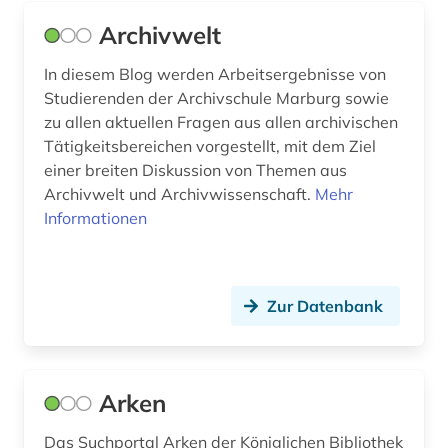
geschichte 1480-1900 (1)
Archivwelt
geschichte 1500 – 1800 (1)
In diesem Blog werden Arbeitsergebnisse von
geschichte 1501-1600 (1)
Studierenden der Archivschule Marburg sowie
zu allen aktuellen Fragen aus allen archivischen
geschichte 1554 – 2007 (1)
Tätigkeitsbereichen vorgestellt, mit dem Ziel
einer breiten Diskussion von Themen aus
geschichte 1570-1732 (1)
Archivwelt und Archivwissenschaft.
Mehr
Informationen
geschichte 1700-1836 (1)
geschichte 1750-1848 (1)
geschichte 1801-1878 (1)
Zur Datenbank
geschichte 1944-1948 (1)
geschichte 400-1700 (1)
Arken
geschichte 500 - 1250 (1)
Das Suchportal Arken der Königlichen Bibliothek