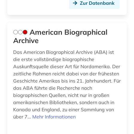
Zur Datenbank
buchgeschichte &amp;lt;fach&amp;gt; (1)
buchgeschichte &lt;fach&gt; (3)
buchgestaltung (1)
American Biographical
Archive
buchhandel (10)
Das American Biographical Archive (ABA) ist
buchhändler (1)
die erste vollständige biographische
Auskunftsquelle dieser Art für Nordamerika. Der
buchkunde (1)
zeitliche Rahmen reicht dabei von der frühesten
buchkunst (2)
Geschichte Amerikas bis ins 21. Jahrhundert. Für
das ABA führte die Recherche nach
buchmalerei (3)
biographischen Quellen, nicht nur in großen
amerikanischen Bibliotheken, sondern auch in
buchproduktion (1)
Kanada und England, zu einer Sammlung von
buchrolle (1)
über 7...
Mehr Informationen
buchwesen (10)