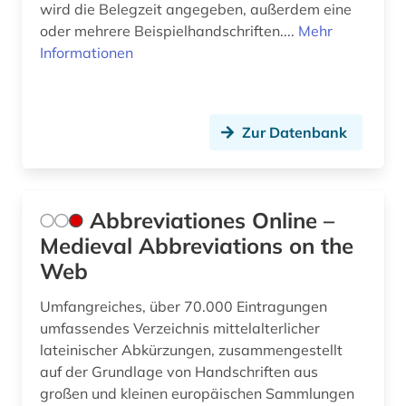
berlin (1)
wird die Belegzeit angegeben, außerdem eine
Polen (3)
oder mehrere Beispielhandschriften....
Mehr
bestand (1)
Informationen
Roemisches Reich (1)
bestandserhalt (1)
Rumänien (1)
bestandserhaltung (1)
Zur Datenbank
Russland, Sowjetunion (5)
betriebssystem (1)
Sachsen (2)
betriebswirtschaftslehre (1)
Schweden (8)
Abbreviationes Online –
bibel (2)
Medieval Abbreviations on the
Schweiz (12)
bibelausgabe (1)
Web
Slowakei (1)
bibliografie (20)
Umfangreiches, über 70.000 Eintragungen
Spanien (3)
umfassendes Verzeichnis mittelalterlicher
bibliografieren (1)
lateinischer Abkürzungen, zusammengestellt
Suedosteuropa (2)
auf der Grundlage von Handschriften aus
bibliografin (1)
großen und kleinen europäischen Sammlungen
Thueringen (3)