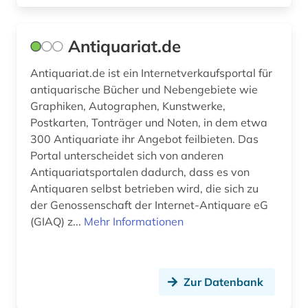
deutsches historisches museum (1)
Antiquariat.de
deutsches sprachgebiet (5)
Antiquariat.de ist ein Internetverkaufsportal für
deutschland (13)
antiquarische Bücher und Nebengebiete wie
deutschland (gebiet unter alliierter besatzung,
Graphiken, Autographen, Kunstwerke,
sowjetische zone) (1)
Postkarten, Tonträger und Noten, in dem etwa
300 Antiquariate ihr Angebot feilbieten. Das
deutschland <bundesrepublik> (1)
Portal unterscheidet sich von anderen
Antiquariatsportalen dadurch, dass es von
diaspora (1)
Antiquaren selbst betrieben wird, die sich zu
dienstleistungen (1)
der Genossenschaft der Internet-Antiquare eG
(GIAQ) z...
Mehr Informationen
digital database (1)
digital humanities (2)
Zur Datenbank
digitale edition (1)