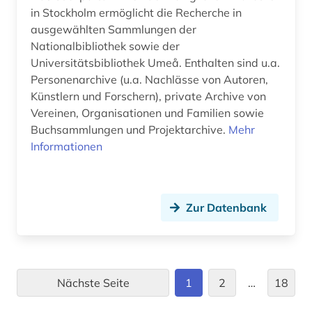
geschichte 500-1500 (2)
in Stockholm ermöglicht die Recherche in
ausgewählten Sammlungen der
geschichte 500-1520 (1)
Nationalbibliothek sowie der
Universitätsbibliothek Umeå. Enthalten sind u.a.
geschichte <1000-1140> (1)
Personenarchive (u.a. Nachlässe von Autoren,
Künstlern und Forschern), private Archive von
geschichte <1455-1830> (1)
Vereinen, Organisationen und Familien sowie
geschichte anfänge-1550 (1)
Buchsammlungen und Projektarchive.
Mehr
Informationen
gesellschaft (1)
giambattista (1)
Zur Datenbank
gießen (1)
glossar (1)
glosse (1)
Nächste Seite
1
2
…
18
goethe (1)