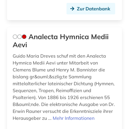
buchwissenschaft (6)
Zur Datenbank
budapest (1)
bulgarien (1)
Analecta Hymnica Medii
bulgaristik (1)
Aevi
burkina faso (1)
Guido Maria Dreves schuf mit den Analecta
Hymnica Medii Aevi unter Mitarbeit von
byzantinisches ägypten (3)
Clemens Blume und Henry M. Bannister die
bislang gr&ouml;&szlig;te Sammlung
bänkelsang (1)
mittelalterlicher lateinischer Dichtung (Hymnen,
böhmen (2)
Sequenzen, Tropen, Reimoffizien und
Psalterien). Von 1886 bis 1926 erschienen 55
böhmische länder (4)
B&auml;nde. Die elektronische Ausgabe von Dr.
Erwin Rauner versucht die Erkenntnisziele ihrer
bürokommunikation (1)
Herausgeber zu ...
Mehr Informationen
cgm 19 (1)