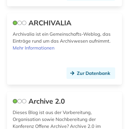
dreißigjähriger krieg (1)
drittes reich (1)
ARCHIVALIA
druck (1)
Archivalia ist ein Gemeinschafts-Weblog, das
drucker (1)
Einträge rund um das Archivwesen aufnimmt.
Mehr Informationen
druckerzeugnis (2)
druckgeschichte (4)
Zur Datenbank
druckgraphik (1)
druckindustrie (2)
druckwerk (9)
Archive 2.0
dunhuang (1)
Dieses Blog ist aus der Vorbereitung,
Organisation sowie Nachbereitung der
dunhuang-handschriften (1)
Konferenz Offene Archive? Archive 2.0 im