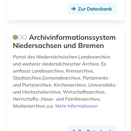
franken (1)
Zur Datenbank
frankreich (5)
französisch (2)
Archivinformationssystem
frau (2)
Niedersachsen und Bremen
frauenarbeit (1)
Portal des Niedersächsischen Landesarchivs
freie plattform (1)
und weiterer niedersächsischer Archive. Es
umfasst Landesarchive, Kreisarchive,
frühdruck (3)
Stadtarchive,Gemeindearchive, Parlaments-
und Parteiarchive, Kirchenarchive, Universitäts-
frühe neuzeit (1)
und Hochschularchive, Wirtschaftsarchive,
fürstlich waldecksche hofbibliothek (1)
Herrschafts-,Haus- und Familienarchive,
Medienarchive u.a.
Mehr Informationen
galloromanistik (1)
gebrauchsmuster (1)