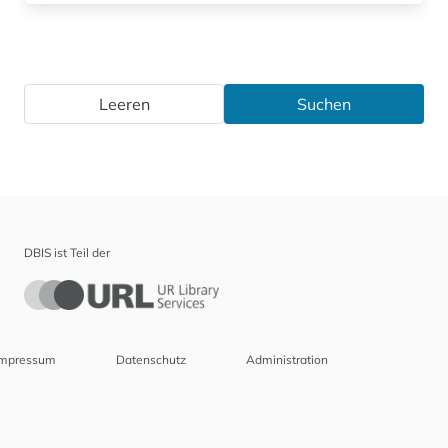
Leeren
Suchen
DBIS ist Teil der
Impressum
Datenschutz
Administration