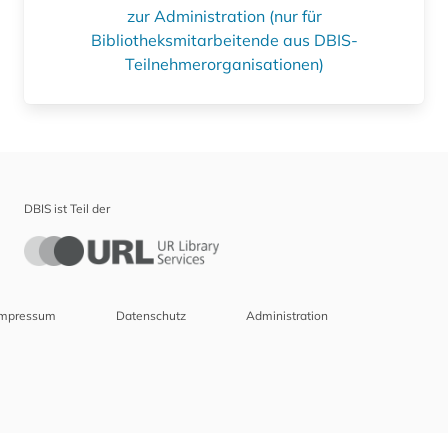
zur Administration (nur für
Bibliotheksmitarbeitende aus DBIS-
Teilnehmerorganisationen)
DBIS ist Teil der
Impressum
Datenschutz
Administration