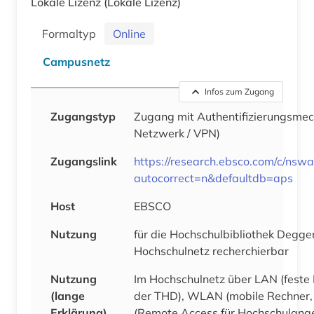
Lokale Lizenz
(Lokale Lizenz)
Formaltyp
Online
Campusnetz
Infos zum Zugang
Zugangstyp
Zugang mit Authentifizierungsm
Netzwerk / VPN)
Zugangslink
https://research.ebsco.com/c/nswa
autocorrect=n&defaultdb=aps
Host
EBSCO
Nutzung
für die Hochschulbibliothek Deggen
Hochschulnetz recherchierbar
Nutzung
Im Hochschulnetz über LAN (feste
(lange
der THD), WLAN (mobile Rechner
Erklärung)
(Remote Access für Hochschulange