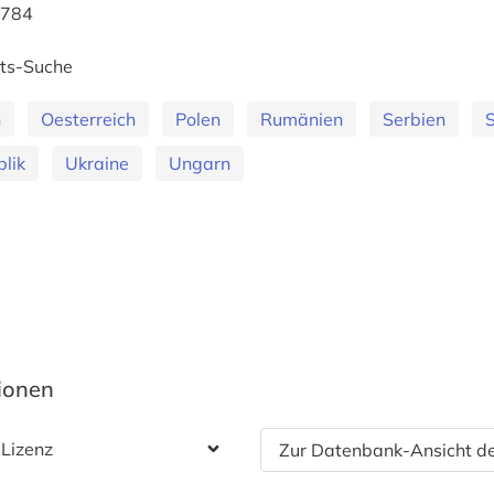
1784
rts-Suche
n
Oesterreich
Polen
Rumänien
Serbien
lik
Ukraine
Ungarn
tionen
 Lizenz
Zur Datenbank-Ansicht de