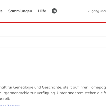
te
Sammlungen
Hilfe
Zugang übe
EN
schaft für Genealogie und Geschichte, stellt auf ihrer Homep
burgermonarchie zur Verfügung. Unter anderem stehen die 
ereit:
ner Zeitung