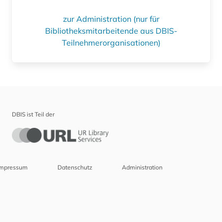
zur Administration (nur für
Bibliotheksmitarbeitende aus DBIS-
Teilnehmerorganisationen)
DBIS ist Teil der
Impressum
Datenschutz
Administration