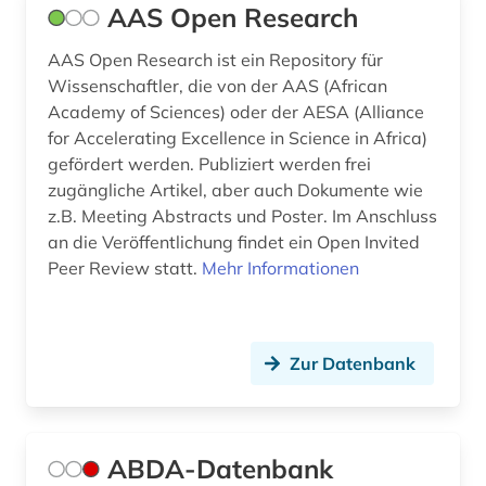
AAS Open Research
berufe im gesundheitswesen (1)
AAS Open Research ist ein Repository für
berufskrankheit (1)
Wissenschaftler, die von der AAS (African
Academy of Sciences) oder der AESA (Alliance
beschränkung (1)
for Accelerating Excellence in Science in Africa)
gefördert werden. Publiziert werden frei
beschäftigungstherapie (1)
zugängliche Artikel, aber auch Dokumente wie
bestimmungsbuch (1)
z.B. Meeting Abstracts und Poster. Im Anschluss
an die Veröffentlichung findet ein Open Invited
betriebsschutz (1)
Peer Review statt.
Mehr Informationen
betriebswirtschaftslehre (1)
bevölkerungsstatistik (1)
Zur Datenbank
bevölkerungswissenschaft (1)
bewegungsapparat (1)
ABDA-Datenbank
bewegungsverhalten (1)