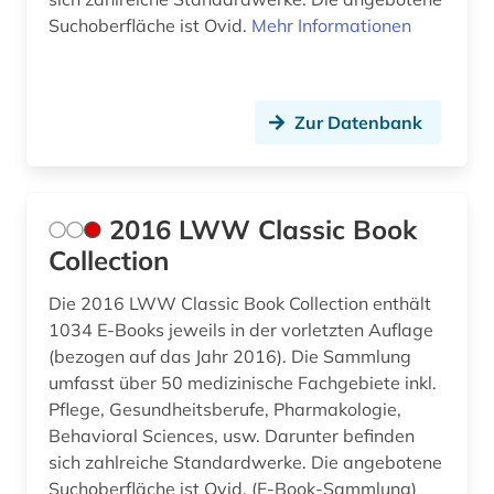
arzneibuch (1)
Suchoberfläche ist Ovid.
Mehr Informationen
arzneimittel (25)
arzneimitteldosis (1)
Zur Datenbank
arzneimittelforschung (1)
arzneimittelinformationen (1)
2016 LWW Classic Book
arzneimittelinformationssystem (1)
Collection
arzneimittelmarkt (3)
Die 2016 LWW Classic Book Collection enthält
1034 E-Books jeweils in der vorletzten Auflage
arzneimittelprüfung (1)
(bezogen auf das Jahr 2016). Die Sammlung
umfasst über 50 medizinische Fachgebiete inkl.
arzneimittelrecht (1)
Pflege, Gesundheitsberufe, Pharmakologie,
arzneimittelrezeptor (1)
Behavioral Sciences, usw. Darunter befinden
sich zahlreiche Standardwerke. Die angebotene
arzneimittelsicherheit (1)
Suchoberfläche ist Ovid. (E-Book-Sammlung)