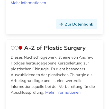
Mehr Informationen
aufgabensammlung (11)
aufklärung (1)
Zur Datenbank
aufsatz (1)
aufsatzdatenbank (1)
aufsatzsammlung (1)
A-Z of Plastic Surgery
auge (1)
Dieses Nachschlagewerk ist eine von Andrew
Hodges herausgegebene Kurzanleitung zur
augenchirurgie (1)
plastischen Chirurgie. Es dient besonders
Auszubildenden der plastischen Chirurgie als
augenheilkunde (2)
Arbeitsgrundlage und ist eine wertvolle
ausbildung (3)
Informationsquelle bei der Vorbereitung für die
Abschlussprüfung.
Mehr Informationen
ayurveda (1)
badeort (1)