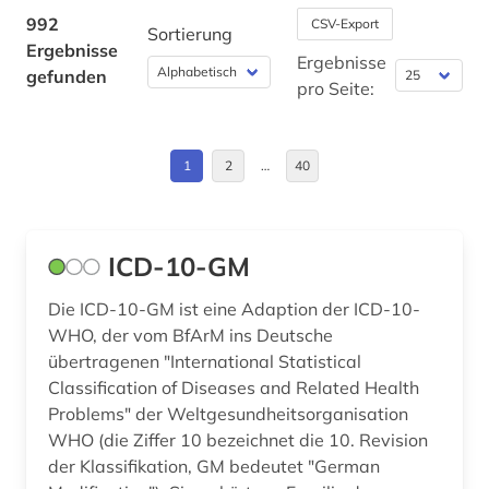
apotheke (1)
Mittelamerika (3)
992
CSV-Export
Sortierung
Ergebnisse
aquakultur (1)
Moldawien (1)
Ergebnisse
gefunden
pro Seite:
arabisch (1)
Niederlande (1)
arabische philosophie (1)
Niedersachsen (1)
1
2
…
40
arabische staaten (1)
Nordamerika (1)
arabistik (1)
Norwegen (1)
ICD-10-GM
arbeit (3)
Oesterreich (5)
Die ICD-10-GM ist eine Adaption der ICD-10-
arbeitnehmerschutz <gesundheitsschutz> (1)
Schweden (4)
WHO, der vom BfArM ins Deutsche
übertragenen "International Statistical
arbeitplatz (1)
Schweiz (10)
Classification of Diseases and Related Health
Problems" der Weltgesundheitsorganisation
arbeitsgestaltung (1)
Suedamerika (5)
WHO (die Ziffer 10 bezeichnet die 10. Revision
arbeitsmedizin (6)
Suedasien (1)
der Klassifikation, GM bedeutet "German