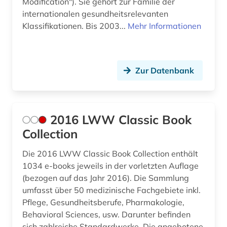
Modification"). Sie gehört zur Familie der
arbeitsrecht (1)
USA (10)
internationalen gesundheitsrelevanten
Klassifikationen. Bis 2003...
Mehr Informationen
arbeitsschutz (11)
Ungarn (1)
arbeitssicherheit (5)
Zur Datenbank
arbeitssicherheitsrecht (1)
arbeitsstoff (1)
arbeitstherapie (1)
2016 LWW Classic Book
Collection
architektur (1)
Die 2016 LWW Classic Book Collection enthält
archiv (1)
1034 e-books jeweils in der vorletzten Auflage
arktis (1)
(bezogen auf das Jahr 2016). Die Sammlung
umfasst über 50 medizinische Fachgebiete inkl.
arneistoffe (1)
Pflege, Gesundheitsberufe, Pharmakologie,
Behavioral Sciences, usw. Darunter befinden
artificial life (1)
sich zahlreiche Standardwerke. Die angebotene