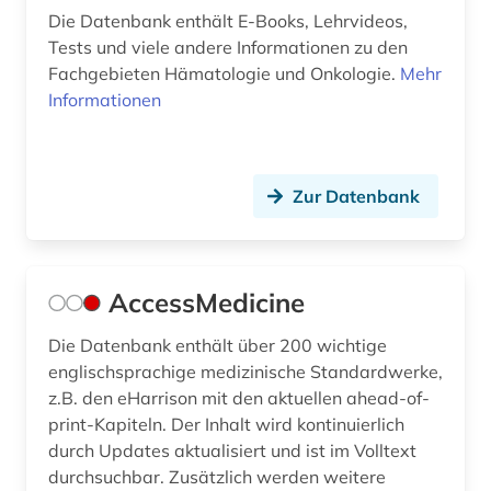
Die Datenbank enthält E-Books, Lehrvideos,
cochrane collaboration (1)
Tests und viele andere Informationen zu den
Fachgebieten Hämatologie und Onkologie.
Mehr
codierung (1)
Informationen
cognitive neuroscience (1)
components (1)
Zur Datenbank
computeranimation (1)
computerlinguistik (2)
AccessMedicine
computerunterstütztes lernen (1)
Die Datenbank enthält über 200 wichtige
computing &amp; processing (1)
englischsprachige medizinische Standardwerke,
conferences (1)
z.B. den eHarrison mit den aktuellen ahead-of-
print-Kapiteln. Der Inhalt wird kontinuierlich
corona (11)
durch Updates aktualisiert und ist im Volltext
durchsuchbar. Zusätzlich werden weitere
corona-virus (3)