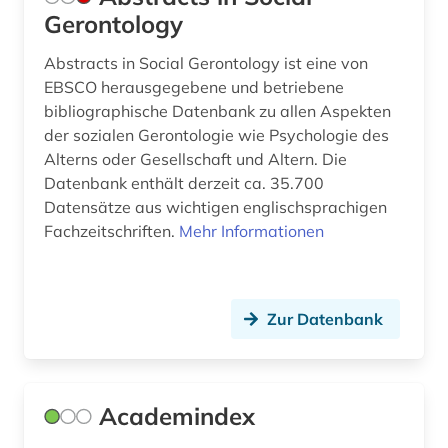
biodiversität (1)
Gerontology
bioenergie (1)
Abstracts in Social Gerontology ist eine von
bioengineer (1)
EBSCO herausgegebene und betriebene
bibliographische Datenbank zu allen Aspekten
bioethik (5)
der sozialen Gerontologie wie Psychologie des
Alterns oder Gesellschaft und Altern. Die
biografie (2)
Datenbank enthält derzeit ca. 35.700
biographie (2)
Datensätze aus wichtigen englischsprachigen
Fachzeitschriften.
Mehr Informationen
bioinformatik (4)
bioingenieurwesen (1)
Zur Datenbank
biologie (43)
biomechanik (1)
biomedizin (24)
Academindex