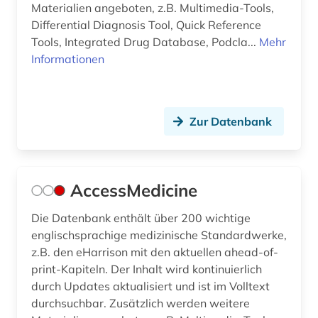
Materialien angeboten, z.B. Multimedia-Tools,
coronarchiv (1)
Differential Diagnosis Tool, Quick Reference
Tools, Integrated Drug Database, Podcla...
Mehr
corpus (1)
Informationen
covid (1)
covid-19 (7)
Zur Datenbank
cytogenetik (1)
cytokine (1)
AccessMedicine
cytologie (7)
Die Datenbank enthält über 200 wichtige
data mining (1)
englischsprachige medizinische Standardwerke,
z.B. den eHarrison mit den aktuellen ahead-of-
daten (2)
print-Kapiteln. Der Inhalt wird kontinuierlich
datenanalyse (1)
durch Updates aktualisiert und ist im Volltext
durchsuchbar. Zusätzlich werden weitere
datensammlung (2)