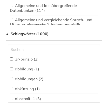
Allgemeine und fachübergreifende
Datenbanken (114)
Allgemeine und vergleichende Sprach- und
Literaturwissenschaft. Indogermanistik.
Außereuropäische Sprachen und Literaturen (49)
Schlagwörter (1000)
▲
Anglistik. Amerikanistik (29)
Archäologie (15)
Architektur, Bauingenieur- und
3r-prinzip (2)
Vermessungswesen (51)
abbildung (1)
Biologie, Biotechnologie (304)
abbildungen (2)
Buch- und Bibliothekswesen,
Informationswissenschaft (17)
abkürzung (1)
Chemie und Pharmazie (275)
abschnitt 1 (3)
Elektrotechnik, Elektronik, Nachrichtentechnik