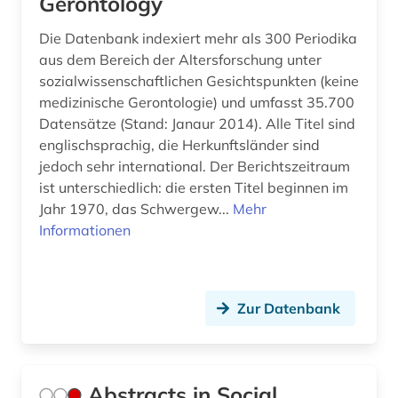
Gerontology
bildatlas (1)
Die Datenbank indexiert mehr als 300 Periodika
aus dem Bereich der Altersforschung unter
bilddatenbank (4)
sozialwissenschaftlichen Gesichtspunkten (keine
medizinische Gerontologie) und umfasst 35.700
bildgebendes verfahren (1)
Datensätze (Stand: Janaur 2014). Alle Titel sind
bildgebung (1)
englischsprachig, die Herkunftsländer sind
jedoch sehr international. Der Berichtszeitraum
bildliche darstellung (1)
ist unterschiedlich: die ersten Titel beginnen im
Jahr 1970, das Schwergew...
Mehr
bildnis (1)
Informationen
bildung (3)
bildverarbeitung (1)
Zur Datenbank
biochemie (9)
biochemische methode (1)
Abstracts in Social