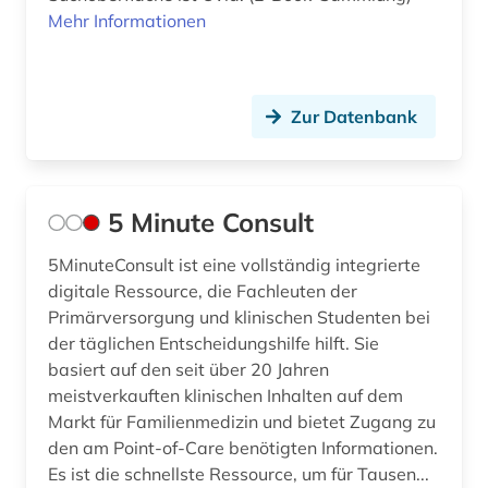
Mehr Informationen
arzneimittelwechselwirkung (2)
arzneipflanzen (1)
arzneistoffe (2)
Zur Datenbank
arzt (1)
asien (1)
5 Minute Consult
astronomie (3)
5MinuteConsult ist eine vollständig integrierte
digitale Ressource, die Fachleuten der
astronomy and astrophysics (1)
Primärversorgung und klinischen Studenten bei
astrophysik (1)
der täglichen Entscheidungshilfe hilft. Sie
basiert auf den seit über 20 Jahren
atlas (13)
meistverkauften klinischen Inhalten auf dem
Markt für Familienmedizin und bietet Zugang zu
audiologie (1)
den am Point-of-Care benötigten Informationen.
audiovisuelle medien (2)
Es ist die schnellste Ressource, um für Tausen...