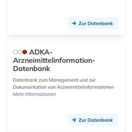
elektrosmog (1)
elektrotechnik (5)
Zur Datenbank
elektrotechnik und elektronik (1)
eln (1)
ADKA-
embryologie (1)
Arzneimittelinformation-
emil von behring (1)
Datenbank
endokrinologie (2)
Datenbank zum Management und zur
Dokumentation von Arzneimittelinformationen
endoskopie (1)
Mehr Informationen
energy (1)
engineering &amp; technology (1)
Zur Datenbank
engineering profession (1)