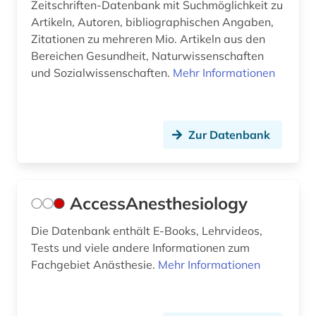
biostatistik (1)
Zeitschriften-Datenbank mit Suchmöglichkeit zu
Artikeln, Autoren, bibliographischen Angaben,
biotechnologie (7)
Zitationen zu mehreren Mio. Artikeln aus den
Bereichen Gesundheit, Naturwissenschaften
biotechnology (1)
und Sozialwissenschaften.
Mehr Informationen
biowissenschaften (15)
bodenkunde (1)
Zur Datenbank
botanik (4)
botanischer garten (1)
AccessAnesthesiology
briefsammlung (2)
Die Datenbank enthält E-Books, Lehrvideos,
buchbestand (1)
Tests und viele andere Informationen zum
bundesanstalt für arbeitsschutz und
Fachgebiet Anästhesie.
Mehr Informationen
arbeitsmedizin (2)
bücher (1)