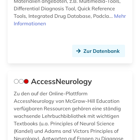
Materialien angeboten, z.B. Multimedia-Tools,
Differential Diagnosis Tool, Quick Reference
datensicherung (1)
Tools, Integrated Drug Database, Podcla...
Mehr
Informationen
datenverarbeitung (1)
datenvisualisierung (1)
demenz (1)
Zur Datenbank
demographie (4)
dermatologie (3)
AccessNeurology
design (1)
Zu den auf der Online-Plattform
AccessNeurology von McGraw-Hill Education
design history (1)
verfügbaren Ressourcen gehören eine ständig
designregister (1)
wachsende Lehrbuchbibliothek mit wichtigen
Textbooks (u.a. Principles of Neural Science
desinfektionsmittel (1)
(Kandel) und Adams and Victors Principles of
Neurology), Antworten auf Fragen zu Diagnose
deutsch (3)