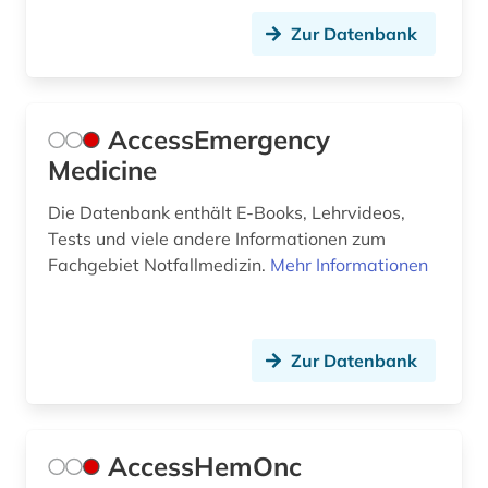
china (3)
Zur Datenbank
chinesische medizin (1)
chirurgie (8)
AccessEmergency
chirurgie orthopädie unfallchirurgie (1)
Medicine
christoph jacob (2)
Die Datenbank enthält E-Books, Lehrvideos,
Tests und viele andere Informationen zum
chromatographie (1)
Fachgebiet Notfallmedizin.
Mehr Informationen
chromosom (1)
circuit (1)
Zur Datenbank
clinical research (1)
clinical trial (1)
AccessHemOnc
coaching und training (1)