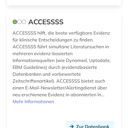
dienstleistung (3)
ACCESSSS
differentialdiagnose (1)
ACCESSSS hilft, die beste verfügbare Evidenz
digitalisierung (2)
für klinische Entscheidungen zu finden.
din-en-iso-norm (1)
ACCESSSS führt simultane Literatursuchen in
mehreren evidenz-basierten
din-iso-norm (1)
Informationsquellen (wie Dynamed, Uptodate,
EBM Guidelines) durch (evidenzbasierte
din-norm (1)
Datenbanken und vorbewertete
Zeitschriftenartikel). ACCESSSS bietet auch
din-vde-norm (1)
einen E-Mail-Newsletter/Alertingdienst über
disability studies (1)
neu erschienene Evidenz in abonnierten In...
Mehr Informationen
discovery service (1)
discovery system (1)
Zur Datenbank