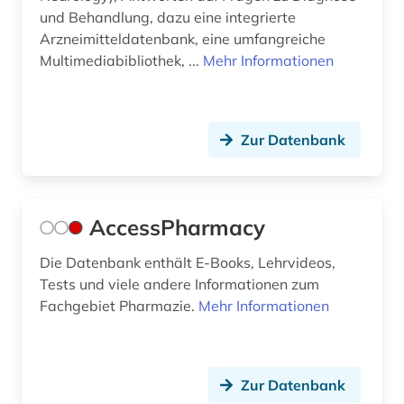
und Behandlung, dazu eine integrierte
deutsche forschungsgemeinschaft (1)
Arzneimitteldatenbank, eine umfangreiche
Multimediabibliothek, ...
Mehr Informationen
deutsche forschungsgemeinschaft.
senatskommission zur prüfung
gesundheitsschädlicher arbeitsstoffe (1)
Zur Datenbank
deutsche krankenhausgesellschaft (1)
deutschland (8)
devices &amp; systems (1)
AccessPharmacy
diagnose (11)
Die Datenbank enthält E-Books, Lehrvideos,
Tests und viele andere Informationen zum
diagnosenschlüssel (2)
Fachgebiet Pharmazie.
Mehr Informationen
diagnoseschlüssel (1)
diagnostik (4)
Zur Datenbank
diagramm (1)