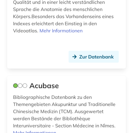
drogenmissbrauch (1)
Qualität und in einer leicht verständlichen
Sprache die Anatomie des menschlichen
duftstoff (1)
Körpers.Besonders das Vorhandenseins eines
Indexes erleichtert den Einstieg in den
dänisch-hallesche mission in tranquebar (1)
Videoatlas.
Mehr Informationen
e-book (6)
e-learning (4)
Zur Datenbank
ebm (1)
ebook (3)
Acubase
edinburgh (1)
Bibliographische Datenbank zu den
edition (1)
Themengebieten Akupunktur und Traditionelle
eingeweide (1)
Chinesische Medizin (TCM). Ausgewertet
werden Bestände der Bibliothèque
eingliederung (1)
Interuniversitaire - Section Médecine in Nîmes.
Mehr Informationen