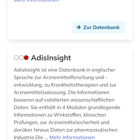
ejournals (1)
electronic lab notebook (1)
Zur Datenbank
elektrokardiogramm (1)
elektromagnetische felder (1)
elektronik (2)
AdisInsight
elektronische enzyklopädie (1)
AdisInsight ist eine Datenbank in englischer
Sprache zur Arzneimittelforschung und -
elektronische medien (1)
entwicklung, zu Krankheitstherapien und zur
elektronische publikation (1)
Arzneimittelzulassung. Die Informationen
basieren auf validierten wissenschaftlichen
elektronische zeitschrift (25)
Daten. Sie enthält in 4 Modulen grundlegende
Informationen zu Wirkstoffen, klinischen
elektronisches buch (77)
Prüfungen, zur Arzneimittelsicherheit und
darüber hinaus Daten zur pharmazeutischen
elektrophorese (1)
Industrie.Die ...
Mehr Informationen