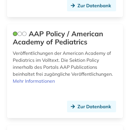
Zur Datenbank
bakteriologie (1)
balneologie (1)
AAP Policy / American
bat-wert (4)
Academy of Pediatrics
bautechnik (1)
Veröffentlichungen der American Academy of
beeinträchtigung (1)
Pediatrics im Volltext. Die Sektion Policy
innerhalb des Portals AAP Publications
behandlung (1)
beinhaltet frei zugängliche Veröffentlichungen.
behinderung (4)
Mehr Informationen
behringwerke (1)
beobachtungsstudie (2)
Zur Datenbank
berichterstattung (1)
berlin (3)