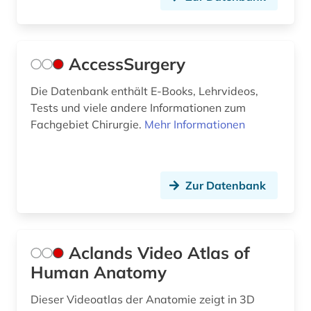
diskriminierung (1)
dissertation (2)
dissertationen (1)
AccessSurgery
diversität (1)
Die Datenbank enthält E-Books, Lehrvideos,
Tests und viele andere Informationen zum
diätetik (1)
Fachgebiet Chirurgie.
Mehr Informationen
dns (3)
dns-sequenz (1)
Zur Datenbank
dokumentenserver (3)
dortmund (1)
Aclands Video Atlas of
droge (2)
Human Anatomy
drogen (4)
Dieser Videoatlas der Anatomie zeigt in 3D