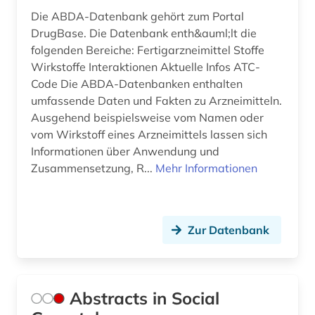
Die ABDA-Datenbank gehört zum Portal
bewusstsein (1)
DrugBase. Die Datenbank enth&auml;lt die
folgenden Bereiche: Fertigarzneimittel Stoffe
bibliografie (20)
Wirkstoffe Interaktionen Aktuelle Infos ATC-
bibliografin (2)
Code Die ABDA-Datenbanken enthalten
umfassende Daten und Fakten zu Arzneimitteln.
bibliographie (8)
Ausgehend beispielsweise vom Namen oder
vom Wirkstoff eines Arzneimittels lassen sich
bibliometrie (1)
Informationen über Anwendung und
Zusammensetzung, R...
Mehr Informationen
bibliothek (1)
bibliotheksbestand (1)
bibliothekskatalog plus (1)
Zur Datenbank
bibliothekswesen (1)
bibliothekswesen: biologie (1)
Abstracts in Social
bibliothekswesen: medizin (1)