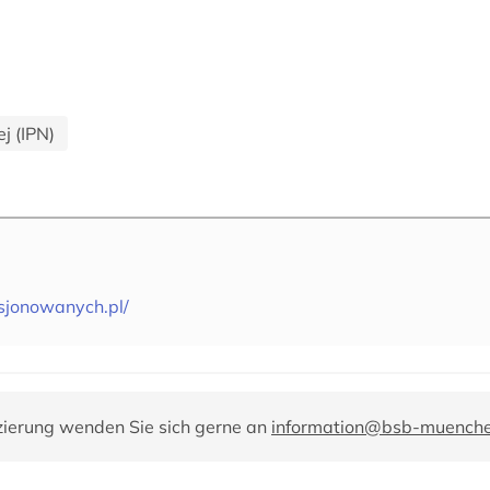
j (IPN)
esjonowanych.pl/
zierung wenden Sie sich gerne an
information@bsb-muench