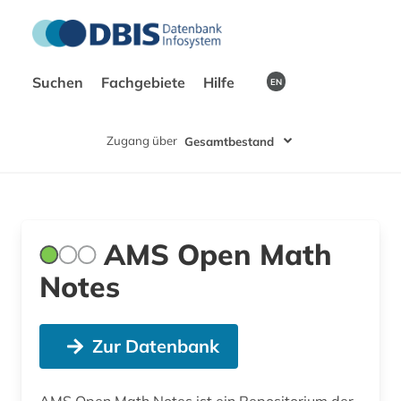
Suchen
Fachgebiete
Hilfe
EN
Zugang über
Gesamtbestand
AMS Open Math
Notes
Zur Datenbank
AMS Open Math Notes ist ein Repositorium der