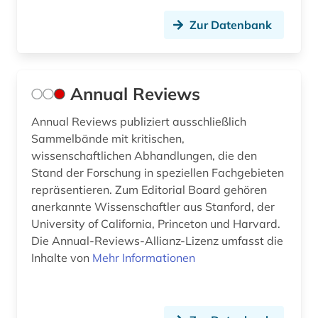
mathematics and computer science (1)
Zur Datenbank
mathematik (77)
mathematik elektronische zeitschrift
zeitschriftenaufsatz fid mathematik (1)
Annual Reviews
mathematiker (2)
Annual Reviews publiziert ausschließlich
mathematikerin (2)
Sammelbände mit kritischen,
wissenschaftlichen Abhandlungen, die den
mathematische instrumente (1)
Stand der Forschung in speziellen Fachgebieten
repräsentieren. Zum Editorial Board gehören
mathematische modelle (1)
anerkannte Wissenschaftler aus Stanford, der
mathematische physik (1)
University of California, Princeton und Harvard.
Die Annual-Reviews-Allianz-Lizenz umfasst die
mathematische statistik (1)
Inhalte von
Mehr Informationen
matlab (1)
medizin (12)