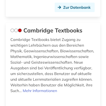
verhaltenswissenschaften (1)
Zur Datenbank
versuchsplanung (1)
verzeichnis (1)
Cambridge Textbooks
videos (1)
volltext (2)
Cambridge Textbooks bietet Zugang zu
wichtigen Lehrbüchern aus den Bereichen
vorabdruck (2)
Physik, Geowissenschaften, Biowissenschaften,
Mathematik, Ingenieurwissenschaften sowie
wahrscheinlichkeitsrechnung (1)
Sozial- und Geisteswissenschaften. Neue
Ausgaben sind bei Veröffentlichung verfügbar,
wahrscheinlichkeitstheorie (1)
um sicherzustellen, dass Benutzer auf aktuelle
walter de gruyter (1)
und aktuelle Lernmaterialien zugreifen können.
Weiterhin haben Benutzer die Möglichkeit, ihre
wiki (1)
Such...
Mehr Informationen
wirtschaft (1)