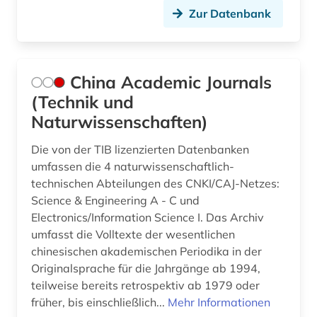
zeitschrift (9)
Zur Datenbank
zeitschriftenaufsatz (15)
zitierindex (1)
China Academic Journals
öffentliche forschung (1)
(Technik und
Naturwissenschaften)
ökologie (1)
Die von der TIB lizenzierten Datenbanken
umfassen die 4 naturwissenschaftlich-
technischen Abteilungen des CNKI/CAJ-Netzes:
Science & Engineering A - C und
Electronics/Information Science I. Das Archiv
umfasst die Volltexte der wesentlichen
chinesischen akademischen Periodika in der
Originalsprache für die Jahrgänge ab 1994,
teilweise bereits retrospektiv ab 1979 oder
früher, bis einschließlich...
Mehr Informationen