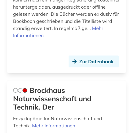
heruntergeladen, ausgedruckt oder offline
schätztheorie (1)
gelesen werden. Die Bücher werden exklusiv für
Bookboon geschrieben und die Titelliste wird
schätzverfahren (1)
ständig erweitert. In regelmäßige...
Mehr
Informationen
social sciences &amp; humanities (1)
software (1)
sozial- und geisteswissenschaften (1)
Zur Datenbank
soziales netzwerk (1)
sozialwissenschaften (11)
Brockhaus
soziologie (1)
Naturwissenschaft und
Technik, Der
statistik (14)
Enzyklopädie für Naturwissenschaft und
stochastik (2)
Technik.
Mehr Informationen
stochastischer prozess (1)