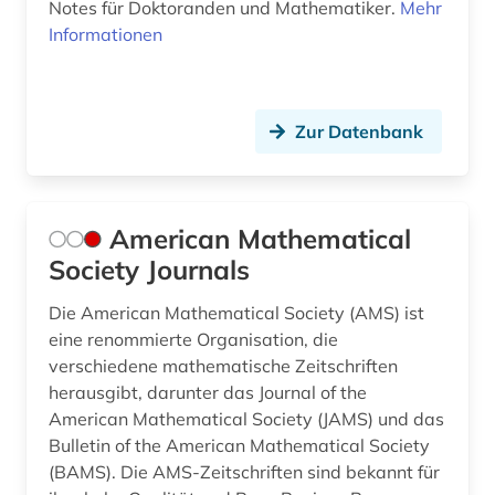
Notes für Doktoranden und Mathematiker.
Mehr
Informationen
health sciences &amp; dentistry (1)
hochschullehre (1)
Zur Datenbank
hochschulschrift (1)
homologie (1)
homotopie (1)
American Mathematical
Society Journals
huygens (1)
Die American Mathematical Society (AMS) ist
hypothesentest (1)
eine renommierte Organisation, die
informatik (14)
verschiedene mathematische Zeitschriften
herausgibt, darunter das Journal of the
infrastruktur (1)
American Mathematical Society (JAMS) und das
Bulletin of the American Mathematical Society
ingenieurswesen (1)
(BAMS). Die AMS-Zeitschriften sind bekannt für