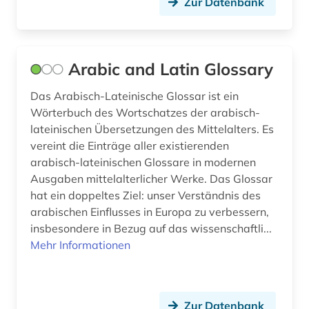
Zur Datenbank
mode (1)
moocs (1)
Arabic and Latin Glossary
musik (1)
Das Arabisch-Lateinische Glossar ist ein
nachlass (1)
Wörterbuch des Wortschatzes der arabisch-
lateinischen Übersetzungen des Mittelalters. Es
nachschlagewerk (3)
vereint die Einträge aller existierenden
naturwissenschaft (3)
arabisch-lateinischen Glossare in modernen
Ausgaben mittelalterlicher Werke. Das Glossar
naturwissenschaften (26)
hat ein doppeltes Ziel: unser Verständnis des
arabischen Einflusses in Europa zu verbessern,
naturwissenschaftler (1)
insbesondere in Bezug auf das wissenschaftli...
Mehr Informationen
natürliche zahl (1)
neurowissenschaften (2)
numerische mathematik (1)
Zur Datenbank