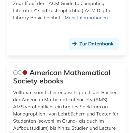
Zugriff auf den "ACM Guide to Computing
Literature" sind kostenpflichtig.) ACM Digital
generative ki (1)
Library Basic beinhal...
Mehr Informationen
geographie (1)
geologie (1)
Zur Datenbank
geometrie (1)
geowissenschaften (7)
American Mathematical
germanistik (1)
Society ebooks
geschichte (7)
Volltexte sämtlicher englischsprachiger Bücher
gesundheitswesen (1)
der American Mathematical Society (AMS).
AMS veröffentlicht ein breites Spektrum an
glossar (1)
Monographien , von Lehrbüchern und Texten für
handbuch (1)
Studenten (sowohl im Grund- als auch im
Aufbaustudium) bis hin zu Studien und Lecture
handschrift (1)