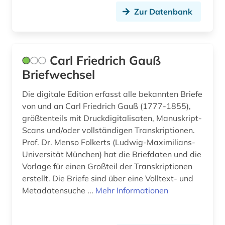
wirtschaftsmathematik (1)
Zur Datenbank
wirtschaftswissenschaften (6)
wissenschaft (1)
Carl Friedrich Gauß
wissenschaftler (1)
Briefwechsel
wissenschaftliche zeitschrift (3)
Die digitale Edition erfasst alle bekannten Briefe
wissenschaftliches arbeiten (1)
von und an Carl Friedrich Gauß (1777-1855),
größtenteils mit Druckdigitalisaten, Manuskript-
wissenschaftsgeschichte (4)
Scans und/oder vollständigen Transkriptionen.
Prof. Dr. Menso Folkerts (Ludwig-Maximilians-
wörterbuch (9)
Universität München) hat die Briefdaten und die
Vorlage für einen Großteil der Transkriptionen
wörterbuch <fachlexikon> (1)
erstellt. Die Briefe sind über eine Volltext- und
zahlentheorie (1)
Metadatensuche ...
Mehr Informationen
zeitreihen (1)