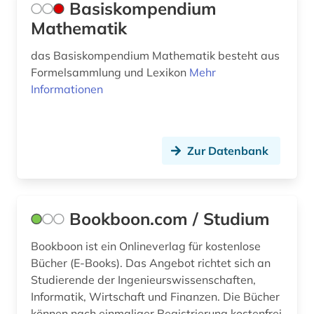
Basiskompendium
philosopie in der welt des islam (1)
Mathematik
physics (1)
das Basiskompendium Mathematik besteht aus
Formelsammlung und Lexikon
Mehr
physik (14)
Informationen
politische wissenschaft (1)
preprint (1)
Zur Datenbank
preprint server (1)
psychologie (2)
Bookboon.com / Studium
pädagogik (1)
Bookboon ist ein Onlineverlag für kostenlose
quelle (2)
Bücher (E-Books). Das Angebot richtet sich an
Studierende der Ingenieurswissenschaften,
recht (1)
Informatik, Wirtschaft und Finanzen. Die Bücher
schule (1)
können nach einmaliger Registrierung kostenfrei