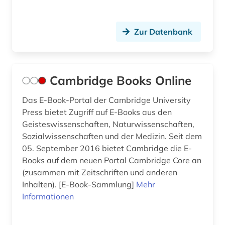
tabelle (1)
Zur Datenbank
technik (17)
techniker (1)
Cambridge Books Online
technikgeschichte (3)
Das E-Book-Portal der Cambridge University
theater (1)
Press bietet Zugriff auf E-Books aus den
umwelt (2)
Geisteswissenschaften, Naturwissenschaften,
Sozialwissenschaften und der Medizin. Seit dem
umweltwissenschaften (1)
05. September 2016 bietet Cambridge die E-
Books auf dem neuen Portal Cambridge Core an
unterichtsmedien (1)
(zusammen mit Zeitschriften und anderen
Inhalten). [E-Book-Sammlung]
Mehr
unterricht (2)
Informationen
unveröffentlichtes werk (1)