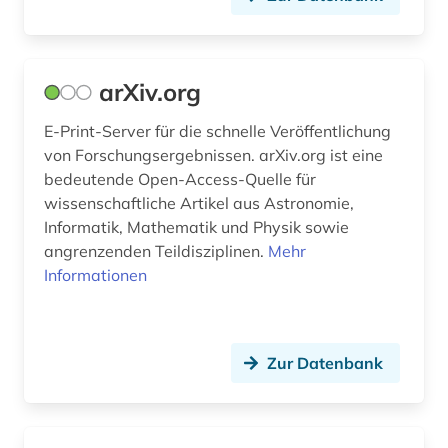
online-kurse (1)
online-publikation (4)
arXiv.org
open access (3)
E-Print-Server für die schnelle Veröffentlichung
open data (1)
von Forschungsergebnissen. arXiv.org ist eine
bedeutende Open-Access-Quelle für
open educational resources (2)
wissenschaftliche Artikel aus Astronomie,
Informatik, Mathematik und Physik sowie
open science (1)
angrenzenden Teildisziplinen.
Mehr
Informationen
operations research (1)
optimierung (2)
permakultur (1)
Zur Datenbank
pharmazie (13)
philosophie des mittelalters (1)