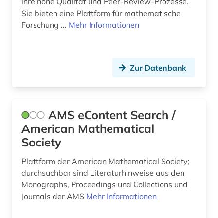
ingenieurwissenschaften (9)
ihre hohe Qualität und Peer-Review-Prozesse.
Sie bieten eine Plattform für mathematische
inventar (1)
Forschung ...
Mehr Informationen
islam (1)
karriere (1)
Zur Datenbank
kultur (1)
kunst (3)
AMS eContent Search /
kurve (1)
American Mathematical
Society
künstliche intelligenz (1)
landwirtschaft (1)
Plattform der American Mathematical Society;
durchsuchbar sind Literaturhinweise aus den
latein (1)
Monographs, Proceedings und Collections und
Journals der AMS
Mehr Informationen
lehramt (2)