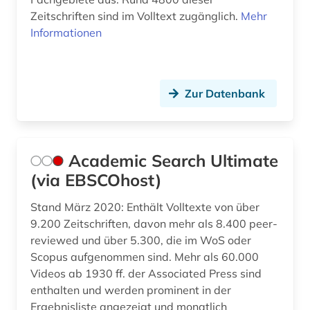
Zeitschriften sind im Volltext zugänglich.
Mehr
enzyklopädie (2)
Informationen
enzym (1)
erziehung (1)
Zur Datenbank
eth zürich (1)
experimentelles design (1)
Academic Search Ultimate
fachinformationsdienst (1)
(via EBSCOhost)
fid geschichtswissenschaft (1)
Stand März 2020: Enthält Volltexte von über
fid mathematik (1)
9.200 Zeitschriften, davon mehr als 8.400 peer-
reviewed und über 5.300, die im WoS oder
finnland (1)
Scopus aufgenommen sind. Mehr als 60.000
Videos ab 1930 ff. der Associated Press sind
flugfoto (1)
enthalten und werden prominent in der
Ergebnisliste angezeigt und monatlich
folge <mathematik> (1)