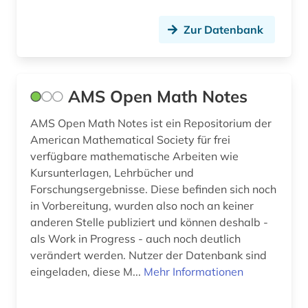
lehrbuch (4)
Zur Datenbank
lehrbücher (1)
lehrmittel (3)
lexikon (3)
AMS Open Math Notes
life sciences (1)
AMS Open Math Notes ist ein Repositorium der
American Mathematical Society für frei
lineare statistik (1)
verfügbare mathematische Arbeiten wie
literaturwissenschaft (2)
Kursunterlagen, Lehrbücher und
Forschungsergebnisse. Diese befinden sich noch
manuskripte (1)
in Vorbereitung, wurden also noch an keiner
anderen Stelle publiziert und können deshalb -
maschinenbau (1)
als Work in Progress - auch noch deutlich
verändert werden. Nutzer der Datenbank sind
materialwissenschaft (1)
eingeladen, diese M...
Mehr Informationen
mathe (1)