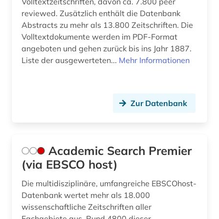
Volltextzeitschriften, davon ca. 7.800 peer
reviewed. Zusätzlich enthält die Datenbank
discovery service (1)
Abstracts zu mehr als 13.800 Zeitschriften. Die
dokumentenserver (2)
Volltextdokumente werden im PDF-Format
angeboten und gehen zurück bis ins Jahr 1887.
e-book (2)
Liste der ausgewerteten...
Mehr Informationen
e-learning (3)
einführung (1)
Zur Datenbank
elektronische zeitschrift (16)
elektronisches buch (42)
Academic Search Premier
elektrotechnik (4)
(via EBSCO host)
engel (1)
Die multidisziplinäre, umfangreiche EBSCOhost-
Datenbank wertet mehr als 18.000
engineering &amp; technology (1)
wissenschaftliche Zeitschriften aller
englisch (1)
Fachgebiete aus. Rund 4800 dieser