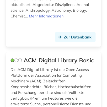
aktualisiert. Abgedeckte Disziplinen: Animal
formelsammlung (3)
science, Anthropology, Astronomy, Biology,
Chemist...
Mehr Informationen
forschung (1)
forstwissenschaft (1)
Zur Datenbank
freie plattform (1)
friedrich (1)
förderpreis für deutsche wissenschaftler im g.
ACM Digital Library Basic
w. leibniz-programm (1)
Die ACM Digital Library ist die Open Access
ganze zahl (1)
Plattform der Association for Computing
Machinery (ACM). Zeitschriften,
gauß, carl friedrich | mathematiker; geodät;
astronom; physiker (1)
Kongressberichte, Bücher, Hochschulschriften
und Forschungsberichte sind als Volltexte
geisteswissenschaften (16)
verfügbar. (Premium Features wie die
erweiterte Suche, personalisierte Dienste und
general knowledge (1)