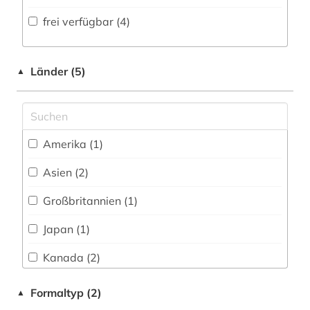
Volltextdatenbank (9
)
frei verfügbar (4)
japan (1)
Medien- und Kommunikationswissenschaften,
Kommunikationsdesign (0)
Wörterbuch, Enzyklopädie, Nachschlagwerk
japanologie (1)
(2
)
Medizin (0)
Länder (5)
▲
kanada (2)
Zeitung (0
)
Militärwissenschaft (1)
konfliktforschung (2)
Zeitungs-, Zeitschriftenbibliographie (0
)
Musikwissenschaft (0)
krieg (1)
Amerika (1)
Natur- und Umweltschutz (0)
kultur (1)
Asien (2)
Pädagogik (0)
kunst (1)
Großbritannien (1)
Philosophie (0)
low countries studies (1)
Japan (1)
Physik (0)
länderkunde (1)
Kanada (2)
Politologie (13)
menschenrechte (1)
Formaltyp (2)
▲
Psychologie (0)
militär (1)