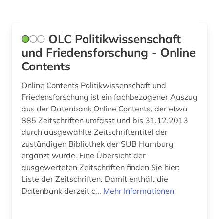
usa (1)
OLC Politikwissenschaft
vereinte nationen (1)
und Friedensforschung - Online
verzeichnis (1)
Contents
weltwirtschaft (1)
Online Contents Politikwissenschaft und
Friedensforschung ist ein fachbezogener Auszug
wirtschaft (1)
aus der Datenbank Online Contents, der etwa
wirtschaftsbedingungen (1)
885 Zeitschriften umfasst und bis 31.12.2013
durch ausgewählte Zeitschriftentitel der
zeitschriftenaufsatz (1)
zuständigen Bibliothek der SUB Hamburg
ergänzt wurde. Eine Übersicht der
zweiter weltkrieg (1)
ausgewerteten Zeitschriften finden Sie hier:
Liste der Zeitschriften. Damit enthält die
Datenbank derzeit c...
Mehr Informationen