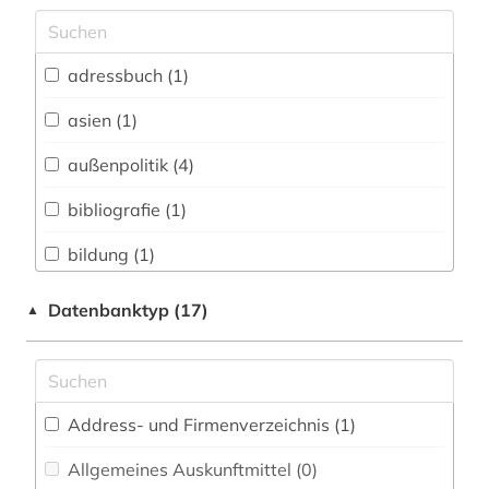
Archäologie (0)
Architektur, Bauingenieur- und
adressbuch (1)
Vermessungswesen (0)
asien (1)
Biologie, Biotechnologie (0)
außenpolitik (4)
Buch- und Bibliothekswesen,
Informationswissenschaft (0)
bibliografie (1)
Chemie und Pharmazie (0)
bildung (1)
Elektrotechnik, Elektronik, Nachrichtentechnik
bürgerrechtsbewegung (1)
Datenbanktyp (17)
▲
(0)
chemie (1)
Energietechnik (0)
china (2)
Ethnologie (0)
Address- und Firmenverzeichnis (1
)
diplomatie (1)
Geographie (1)
Allgemeines Auskunftmittel (0
)
elektronisches buch (1)