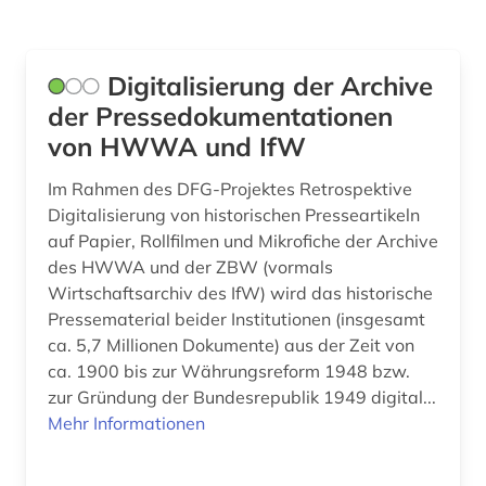
zeitschriftenaufsatz (6)
Digitalisierung der Archive
zeitung (4)
der Pressedokumentationen
zeitungsartikel (22)
von HWWA und IfW
zeitungsausschnitt (1)
Im Rahmen des DFG-Projektes Retrospektive
Digitalisierung von historischen Presseartikeln
zeitungsportal (1)
auf Papier, Rollfilmen und Mikrofiche der Archive
ägypten (1)
des HWWA und der ZBW (vormals
Wirtschaftsarchiv des IfW) wird das historische
österreich (1)
Pressematerial beider Institutionen (insgesamt
ca. 5,7 Millionen Dokumente) aus der Zeit von
ca. 1900 bis zur Währungsreform 1948 bzw.
zur Gründung der Bundesrepublik 1949 digital...
Mehr Informationen