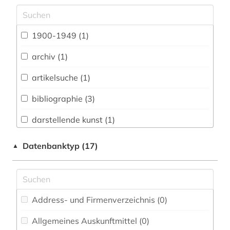
Archäologie (0)
Architektur, Bauingenieur- und
1900-1949 (1)
Vermessungswesen (0)
archiv (1)
Biologie, Biotechnologie (0)
artikelsuche (1)
Buch- und Bibliothekswesen,
Informationswissenschaft (0)
bibliographie (3)
Chemie und Pharmazie (0)
darstellende kunst (1)
Elektrotechnik, Elektronik, Nachrichtentechnik
enthüllungsjournalismus (1)
Datenbanktyp (17)
▲
(0)
estland (1)
Energietechnik (0)
fernsehen (1)
Ethnologie (1)
Address- und Firmenverzeichnis (0
)
festschriften (1)
Geographie (0)
Allgemeines Auskunftmittel (0
)
film (1)