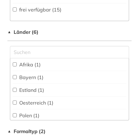
Volltextdatenbank (9
)
frei verfügbar (15)
patent (1)
Medien- und Kommunikationswissenschaften,
Kommunikationsdesign (9)
Wörterbuch, Enzyklopädie, Nachschlagwerk
photographie (1)
(1
)
Medizin (0)
Länder (6)
▲
polen (1)
Zeitung (12
)
Militärwissenschaft (0)
politikwissenschaft (3)
Zeitungs-, Zeitschriftenbibliographie (1
)
Musikwissenschaft (2)
presse (6)
Afrika (1)
Natur- und Umweltschutz (0)
publizistik (4)
Bayern (1)
Pädagogik (0)
quelle (4)
Estland (1)
Philosophie (0)
rechtswissenschaft (2)
Oesterreich (1)
Physik (0)
rundfunk (1)
Polen (1)
Politologie (6)
sammlung (1)
Schweiz (1)
Formaltyp (2)
▲
Psychologie (0)
schweiz (1)