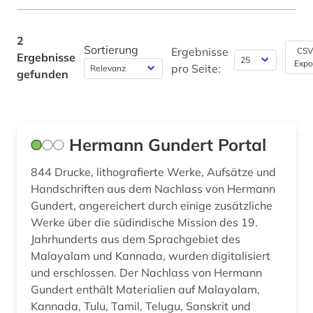
Rechtswissenschaft (0)
2
Romanistik (0)
Sortierung
Ergebnisse
CSV
Ergebnisse
Expo
pro Seite:
Slavistik (0)
gefunden
Soziologie (0)
Sport (0)
Hermann Gundert Portal
Technik (0)
844 Drucke, lithografierte Werke, Aufsätze und
Theologie und Religionswissenschaften (1)
Handschriften aus dem Nachlass von Hermann
Gundert, angereichert durch einige zusätzliche
Werkstoffwissenschaften und
Werke über die südindische Mission des 19.
Fertigungstechnik (0)
Jahrhunderts aus dem Sprachgebiet des
Wirtschaftswissenschaften (0)
Malayalam und Kannada, wurden digitalisiert
und erschlossen. Der Nachlass von Hermann
Wissenschaftskunde, Forschung, Hochschul-,
Gundert enthält Materialien auf Malayalam,
Museumswesen (0)
Kannada, Tulu, Tamil, Telugu, Sanskrit und