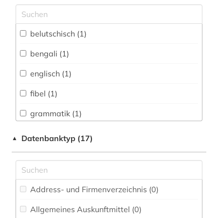
Archäologie (0)
Architektur, Bauingenieur- und
belutschisch (1)
Vermessungswesen (0)
bengali (1)
Biologie, Biotechnologie (0)
englisch (1)
Buch- und Bibliothekswesen,
Informationswissenschaft (0)
fibel (1)
Chemie und Pharmazie (0)
grammatik (1)
Elektrotechnik, Elektronik, Nachrichtentechnik
hindi (1)
Datenbanktyp (17)
▲
(0)
indische sprachen (1)
Energietechnik (0)
kannada (1)
Ethnologie (0)
Address- und Firmenverzeichnis (0
)
kaschmiri (1)
Geographie (0)
Allgemeines Auskunftmittel (0
)
lushai-sprache (1)