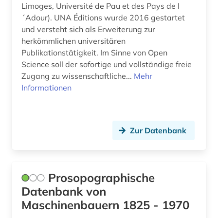
produkt (1)
Limoges, Université de Pau et des Pays de l
´Adour). UNA Éditions wurde 2016 gestartet
produktionstechnologie (2)
und versteht sich als Erweiterung zur
herkömmlichen universitären
produktmanagement (1)
Publikationstätigkeit. Im Sinne von Open
programmierung (1)
Science soll der sofortige und vollständige freie
Zugang zu wissenschaftliche...
Mehr
projektmanagement (1)
Informationen
protokoll (1)
psychologie (1)
Zur Datenbank
pumpentechnik (1)
pädagogik (6)
Prosopographische
quelle (2)
Datenbank von
Maschinenbauern 1825 - 1970
raumfahrttechnik (1)