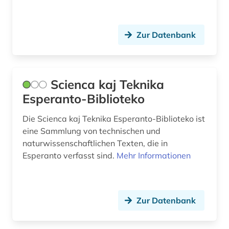
europa (1)
evaluation (2)
Zur Datenbank
exponat (1)
fabrik (1)
Scienca kaj Teknika
fachliteratur (1)
Esperanto-Biblioteko
fahrzeugtechnik (1)
Die Scienca kaj Teknika Esperanto-Biblioteko ist
fallstudie (1)
eine Sammlung von technischen und
naturwissenschaftlichen Texten, die in
fertigungstechnik (3)
Esperanto verfasst sind.
Mehr Informationen
fid geschichtswissenschaft (1)
filmwissenschaft (1)
Zur Datenbank
firmenverzeichnis (1)