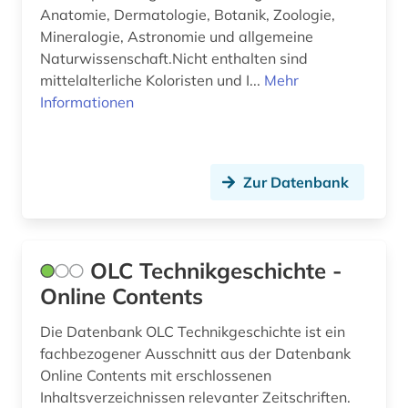
Anatomie, Dermatologie, Botanik, Zoologie,
umweltwissenschaften (1)
Mineralogie, Astronomie und allgemeine
unfall (1)
Naturwissenschaft.Nicht enthalten sind
mittelalterliche Koloristen und I...
Mehr
ungarn (1)
Informationen
universität (1)
unterhaltung (1)
Zur Datenbank
unternehmen (1)
untertagebau (1)
OLC Technikgeschichte -
usa (6)
Online Contents
verfahrenstechnik (2)
Die Datenbank OLC Technikgeschichte ist ein
fachbezogener Ausschnitt aus der Datenbank
versorgungstechnik (1)
Online Contents mit erschlossenen
verzeichnis (1)
Inhaltsverzeichnissen relevanter Zeitschriften.