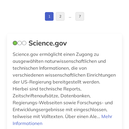
din-vde-norm (1)
1
2
…
7
e-technik (1)
elektronik (7)
Science.gov
elektronische zeitschrift (1)
Science.gov ermöglicht einen Zugang zu
elektronisches buch (21)
ausgewählten naturwissenschaftlichen und
technischen Informationen, die von
elektrotechnik (12)
verschiedenen wissenschaftlichen Einrichtungen
der US-Regierung bereitgestellt werden.
energieforschung (1)
Hierbei sind technische Reports,
energietechnik (3)
Zeitschriftenaufsätze, Datenbanken,
Regierungs-Webseiten sowie Forschungs- und
englisch (6)
Entwicklungsergebnisse mit eingeschlossen,
teilweise mit Volltexten. Über einen Ale...
Mehr
erziehung (2)
Informationen