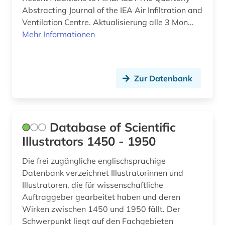
technik (151)
Abstracting Journal of the IEA Air Infiltration and
Ventilation Centre. Aktualisierung alle 3 Mon...
technikgeschichte (3)
Mehr Informationen
technischer ausbau (1)
technologie (1)
Zur Datenbank
thailand (1)
theologie (2)
Database of Scientific
tiere (1)
Illustrators 1450 - 1950
umwelt (1)
Die frei zugängliche englischsprachige
Datenbank verzeichnet Illustratorinnen und
umweltschutz (1)
Illustratoren, die für wissenschaftliche
umwelttechnik (1)
Auftraggeber gearbeitet haben und deren
Wirken zwischen 1450 und 1950 fällt. Der
umweltwissenschaft (1)
Schwerpunkt liegt auf den Fachgebieten