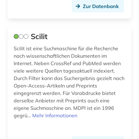
geowissenschaften (3)
Zur Datenbank
geschichte (13)
geschichte 1450-1950 (1)
Scilit
geschichtswissenschaft (2)
Scilit ist eine Suchmaschine für die Recherche
gesellschaft (2)
nach wissenschaftlichen Dokumenten im
Internet. Neben CrossRef und PubMed werden
gesundheit (1)
viele weitere Quellen tagesaktuell indexiert.
Durch Filter kann das Suchergebnis gezielt nach
glossar (1)
Open-Access-Artikeln und Preprints
graphiker (1)
eingegrenzt werden. Für Vorabdrucke bietet
derselbe Anbieter mit Preprints auch eine
großbritannien (1)
eigene Suchmaschine an. MDPI ist ein 1996
gegrü...
Mehr Informationen
haustechnik (1)
hersteller (1)