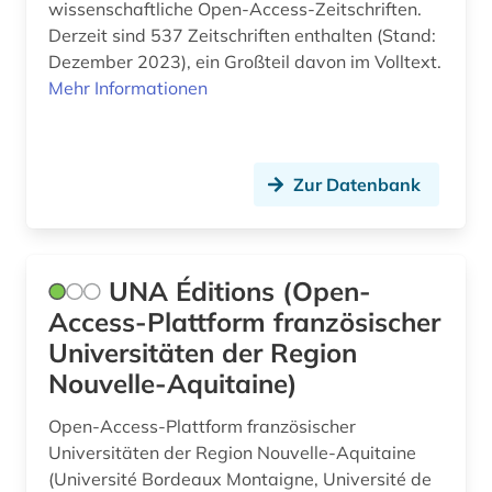
pharmazie (11)
wissenschaftliche Open-Access-Zeitschriften.
Derzeit sind 537 Zeitschriften enthalten (Stand:
philosophie (3)
Dezember 2023), ein Großteil davon im Volltext.
Mehr Informationen
physik (10)
plaste (1)
plastik (1)
Zur Datenbank
plastwerkstoff (1)
politik (2)
UNA Éditions (Open-
Access-Plattform französischer
politologie (1)
Universitäten der Region
polymere (1)
Nouvelle-Aquitaine)
polymerer werkstoff (1)
Open-Access-Plattform französischer
Universitäten der Region Nouvelle-Aquitaine
polymerwerkstoff (1)
(Université Bordeaux Montaigne, Université de