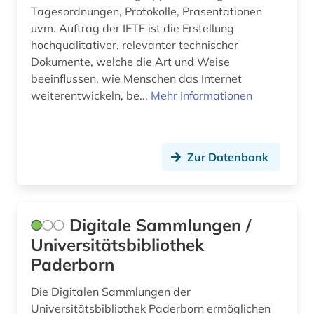
militärwesen (1)
Tagesordnungen, Protokolle, Präsentationen
uvm. Auftrag der IETF ist die Erstellung
mineralogie (1)
hochqualitativer, relevanter technischer
mittelalter (1)
Dokumente, welche die Art und Weise
beeinflussen, wie Menschen das Internet
museum von meisterwerken der
weiterentwickeln, be...
Mehr Informationen
naturwissenschaft und technik (1)
musikwissenschaft (2)
Zur Datenbank
nachhaltige entwicklung (1)
nachhaltigkeit (2)
nachrichtentechnik (1)
Digitale Sammlungen /
Universitätsbibliothek
natur (1)
Paderborn
naturschutz (1)
Die Digitalen Sammlungen der
naturwissenschaft (11)
Universitätsbibliothek Paderborn ermöglichen