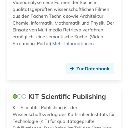
Videoanalyse neue Formen der Suche in
qualitätsgeprüften wissenschaftlichen Filmen
kunststoff (1)
aus den Fächern Technik sowie Architektur,
künste (1)
Chemie, Informatik, Mathematik und Physik. Der
Einsatz von Multimedia Retrievalverfahren
künstler (1)
ermöglicht eine semantische Suche. (Video-
Streaming-Portal)
Mehr Informationen
labor (1)
lagerstättenkunde (1)
Zur Datenbank
landwirtschaft (2)
lexikon (1)
literatur (2)
KIT Scientific Publishing
literaturwissenschaft (1)
KIT Scientific Publishing ist der
Wissenschaftsverlag des Karlsruher Instituts für
lüftungstechnik (1)
Technologie (KIT) für qualitätsgeprüfte
Publikationen. Der Verlag ist Teil der Abteilung
management (1)