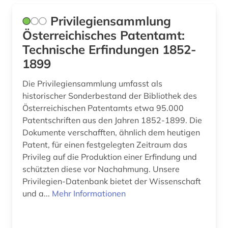
forschung (9)
Privilegiensammlung
forschungstrends (1)
Österreichisches Patentamt:
frankreich (1)
Technische Erfindungen 1852-
1899
französisch (5)
Die Privilegiensammlung umfasst als
französisches sprachgebiet (1)
historischer Sonderbestand der Bibliothek des
gechichte (1)
Österreichischen Patentamts etwa 95.000
Patentschriften aus den Jahren 1852-1899. Die
geisteswissenschaft (1)
Dokumente verschafften, ähnlich dem heutigen
Patent, für einen festgelegten Zeitraum das
geisteswissenschaften (13)
Privileg auf die Produktion einer Erfindung und
schützten diese vor Nachahmung. Unsere
geographie (1)
Privilegien-Datenbank bietet der Wissenschaft
geomechanik (1)
und a...
Mehr Informationen
geotechnik (1)