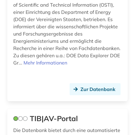
of Scientific and Technical Information (OSTI),
klimaänderung (1)
einer Einrichtung des Department of Energy
(DOE) der Vereinigten Staaten, betrieben. Es
kommunikationstechnik (1)
informiert über die wissenschaftlichen Projekte
und Forschungsergebnisse des
konferenz (1)
Energieministeriums und ermöglicht die
kongress (1)
Recherche in einer Reihe von Fachdatenbanken.
Zu diesen gehören u.a.: DOE Data Explorer DOE
kongressbericht (2)
Gr...
Mehr Informationen
konstruktion (2)
kraftfahrzeugtechnik (1)
Zur Datenbank
kroatien (1)
kultur (1)
TIB|AV-Portal
kulturgeschichte (1)
Die Datenbank bietet durch eine automatisierte
kunst (4)