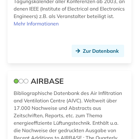
Tagungskalender aller Konferenzen ab 2003, an
slawistik (1)
denen IEEE (Institute of Electrical and Electronics
Engineers) z.B. als Veranstalter beteiligt ist.
sozialwissenschaften (16)
Mehr Informationen
spanisch (2)
sprache (1)
Zur Datenbank
statistik (1)
steuerungs- und regelungstechnik (1)
AIRBASE
strahlenschutz (1)
Bibliographische Datenbank des Air Infiltration
suchmaschine (3)
and Ventilation Centre (AIVC). Weltweit über
synthetische polymere (1)
17.000 Nachweise und Abstracts aus
Zeitschriften, Reports, etc. zum Thema
südafrika (1)
energieeffiziente Lüftungstechnik. Enthält u.a.
die Nachweise der gedruckten Ausgabe von
tagebau (1)
Recent Additions to AIRBASE : The Quarterly