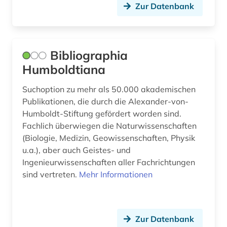
hochschulschrift (1)
Zur Datenbank
hüttenindustrie (1)
illustrator (1)
Bibliographia
Humboldtiana
impact faktoren (1)
industrie (2)
Suchoption zu mehr als 50.000 akademischen
Publikationen, die durch die Alexander-von-
informatik (16)
Humboldt-Stiftung gefördert worden sind.
Fachlich überwiegen die Naturwissenschaften
informationstechnik (2)
(Biologie, Medizin, Geowissenschaften, Physik
u.a.), aber auch Geistes- und
informationswissenschaft (1)
Ingenieurwissenschaften aller Fachrichtungen
informationswissenschaften (1)
sind vertreten.
Mehr Informationen
ingenieurswesen (2)
ingenieurswissenschaft (1)
Zur Datenbank