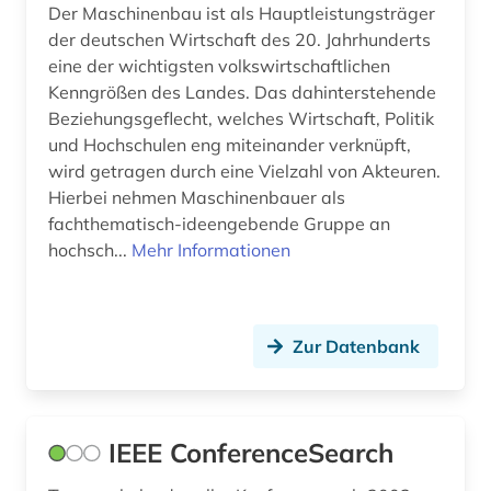
recherchetool (1)
Der Maschinenbau ist als Hauptleistungsträger
der deutschen Wirtschaft des 20. Jahrhunderts
recht (1)
eine der wichtigsten volkswirtschaftlichen
Kenngrößen des Landes. Das dahinterstehende
rechtsvorschriften (1)
Beziehungsgeflecht, welches Wirtschaft, Politik
und Hochschulen eng miteinander verknüpft,
rechtswissenschaft (1)
wird getragen durch eine Vielzahl von Akteuren.
rechtswissenschaften (1)
Hierbei nehmen Maschinenbauer als
fachthematisch-ideengebende Gruppe an
retrodigitalisat (1)
hochsch...
Mehr Informationen
rohrleitungstechnik (1)
russisch (1)
Zur Datenbank
russland (1)
röntgen (1)
IEEE ConferenceSearch
slavistik (1)