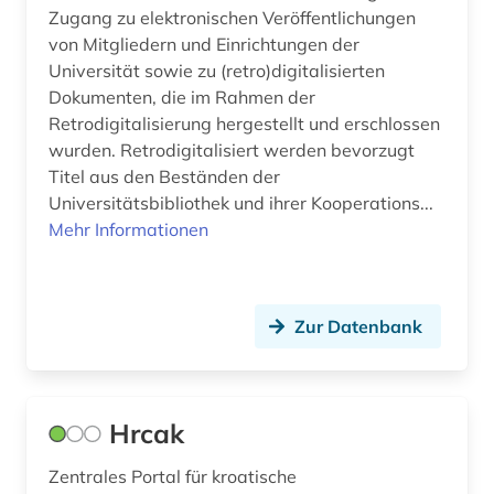
Zugang zu elektronischen Veröffentlichungen
naturwissenschaft und technik
von Mitgliedern und Einrichtungen der
&lt;unterrichtsfach&gt; (2)
Universität sowie zu (retro)digitalisierten
naturwissenschaften (48)
Dokumenten, die im Rahmen der
Retrodigitalisierung hergestellt und erschlossen
norm <normung> (1)
wurden. Retrodigitalisiert werden bevorzugt
Titel aus den Beständen der
online-publikation (1)
Universitätsbibliothek und ihrer Kooperations...
open access (4)
Mehr Informationen
organischer stoff (1)
patent (3)
Zur Datenbank
patentdatenbank (1)
patente (2)
Hrcak
pflanzen (1)
Zentrales Portal für kroatische