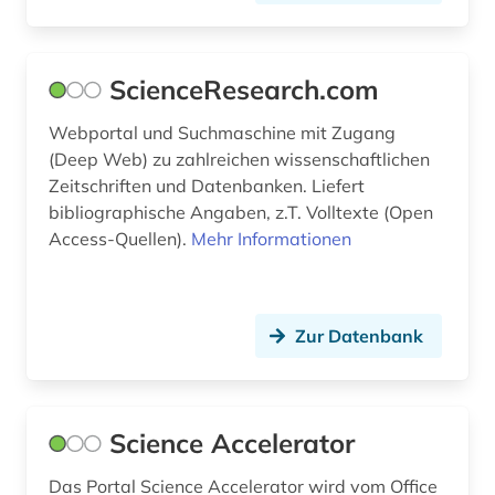
ingenieurwissenschaften (18)
innovation (1)
ScienceResearch.com
institute of electrical and electronics engineers
(1)
Webportal und Suchmaschine mit Zugang
(Deep Web) zu zahlreichen wissenschaftlichen
internet (1)
Zeitschriften und Datenbanken. Liefert
bibliographische Angaben, z.T. Volltexte (Open
internetportal (1)
Access-Quellen).
Mehr Informationen
internetsicherheit (1)
italienisch (1)
Zur Datenbank
japanisch (1)
katastrophe (1)
Science Accelerator
kerntechnik (1)
Das Portal Science Accelerator wird vom Office
klimatechnik (1)