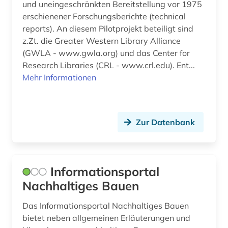
und uneingeschränkten Bereitstellung vor 1975
wissenschaftlich-technischer fortschritt (1)
erschienener Forschungsberichte (technical
reports). An diesem Pilotprojekt beteiligt sind
wissenschaftliche literatur (2)
z.Zt. die Greater Western Library Alliance
(GWLA - www.gwla.org) und das Center for
wissenschaftsentwicklung (1)
Research Libraries (CRL - www.crl.edu). Ent...
wissenschaftsgeschichte (3)
Mehr Informationen
wärmetechnik (1)
wörterbuch (24)
Zur Datenbank
wörterbuch &lt (1)
zeitgeschichte (1)
Informationsportal
zeitschrift (4)
Nachhaltiges Bauen
zeitschriftenaufsatz (4)
Das Informationsportal Nachhaltiges Bauen
bietet neben allgemeinen Erläuterungen und
zitatenanalyse (1)