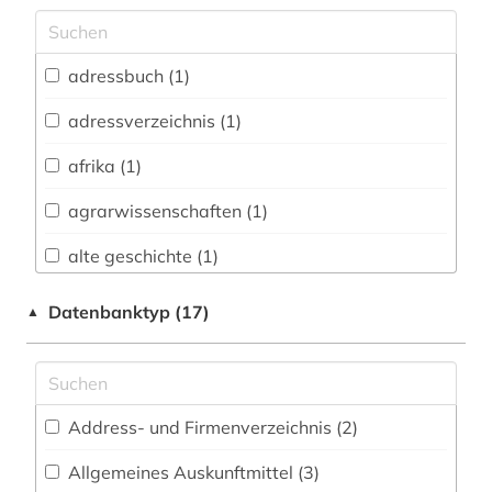
Archäologie (2)
Architektur, Bauingenieur- und
adressbuch (1)
Vermessungswesen (24)
adressverzeichnis (1)
Biologie, Biotechnologie (42)
afrika (1)
Buch- und Bibliothekswesen,
Informationswissenschaft (1)
agrarwissenschaften (1)
Chemie und Pharmazie (35)
alte geschichte (1)
Elektrotechnik, Elektronik, Nachrichtentechnik
altertumswissenschaft (1)
Datenbanktyp (17)
▲
(45)
angewandte wissenschaft (1)
Energietechnik (26)
angewandte wissenschaften (2)
Ethnologie (3)
Address- und Firmenverzeichnis (2
)
anlagenbau (2)
Geographie (3)
Allgemeines Auskunftmittel (3
)
arabisch (1)