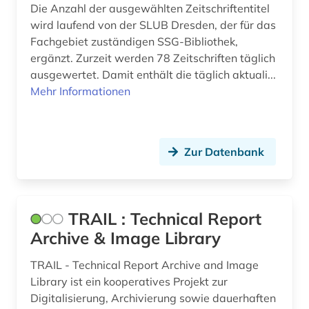
Die Anzahl der ausgewählten Zeitschriftentitel
video (2)
wird laufend von der SLUB Dresden, der für das
Fachgebiet zuständigen SSG-Bibliothek,
volkskunde (1)
ergänzt. Zurzeit werden 78 Zeitschriften täglich
weltgeschichte (1)
ausgewertet. Damit enthält die täglich aktuali...
Mehr Informationen
werkstoff (1)
werkstoffe (2)
Zur Datenbank
werkstoffkunde (3)
werkstofftechnik (1)
wirtschaft (3)
TRAIL : Technical Report
Archive & Image Library
wirtschaftsinformatik (1)
TRAIL - Technical Report Archive and Image
wirtschaftswissenschaften (6)
Library ist ein kooperatives Projekt zur
Digitalisierung, Archivierung sowie dauerhaften
wissenschaft (3)