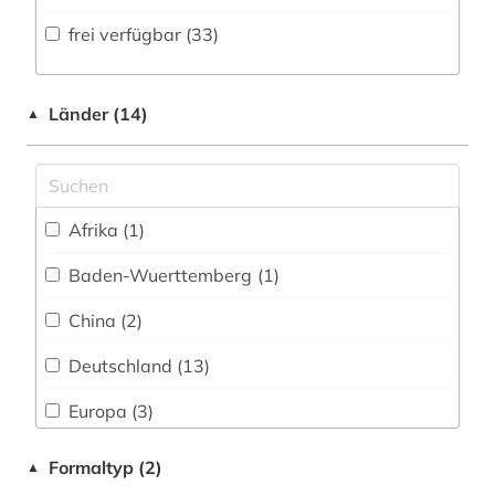
Volltextdatenbank (63
)
frei verfügbar (33)
bergbau (3)
Medien- und Kommunikationswissenschaften,
Kommunikationsdesign (3)
Wörterbuch, Enzyklopädie, Nachschlagwerk
betriebsführung (2)
(32
)
Medizin (20)
Länder (14)
▲
betriebsorganisation (2)
Zeitung (1
)
Militärwissenschaft (1)
bibliografie (8)
Zeitungs-, Zeitschriftenbibliographie (0
)
Musikwissenschaft (1)
bibliographie (4)
Afrika (1)
Natur- und Umweltschutz (13)
bildung (2)
Baden-Wuerttemberg (1)
Pädagogik (3)
biodiversität (1)
China (2)
Philosophie (3)
biographie (1)
Deutschland (13)
Physik (31)
bioingenieurwesen (1)
Europa (3)
Politologie (6)
biologie (4)
Frankreich (3)
Formaltyp (2)
▲
Psychologie (4)
bionik (1)