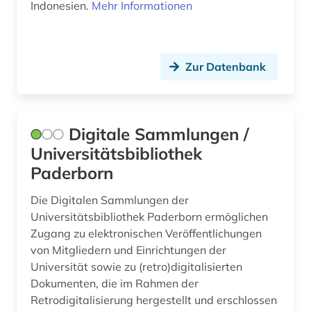
Indonesien.
Mehr Informationen
physik (4)
politik (9)
Zur Datenbank
politikwissenschaft (5)
politikwissenschaften (1)
politische bildung (1)
Digitale Sammlungen /
Universitätsbibliothek
politische wissenschaft (5)
Paderborn
politologie (6)
Die Digitalen Sammlungen der
portugal (2)
Universitätsbibliothek Paderborn ermöglichen
Zugang zu elektronischen Veröffentlichungen
portugiesisch (2)
von Mitgliedern und Einrichtungen der
Universität sowie zu (retro)digitalisierten
presse (3)
Dokumenten, die im Rahmen der
psychologie (9)
Retrodigitalisierung hergestellt und erschlossen