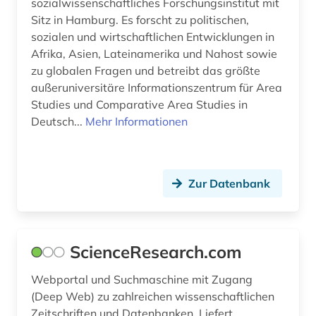
sozialwissenschaftliches Forschungsinstitut mit
Sitz in Hamburg. Es forscht zu politischen,
ingenieurwissenschaften (4)
sozialen und wirtschaftlichen Entwicklungen in
Afrika, Asien, Lateinamerika und Nahost sowie
integration (1)
zu globalen Fragen und betreibt das größte
interkulturalität (1)
außeruniversitäre Informationszentrum für Area
Studies und Comparative Area Studies in
internationale politik (2)
Deutsch...
Mehr Informationen
internationale verflechtung (2)
internationales politisches system (1)
Zur Datenbank
internationales recht (1)
internetportal (1)
ScienceResearch.com
islam (1)
Webportal und Suchmaschine mit Zugang
islamische studien (1)
(Deep Web) zu zahlreichen wissenschaftlichen
Zeitschriften und Datenbanken. Liefert
islamwissenschaft (1)