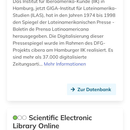
Das Institut für Iberoamerika-Kunde (IIK) in
fid romanistik (1)
Hamburg, jetzt GIGA-Institut für Lateinamerika-
Studien (ILAS), hat in den Jahren 1974 bis 1998
fid slawistik (1)
den Spiegel der Lateinamerikanischen Presse -
Boletin de Prensa Latinoamericana
filmwissenschaft (1)
herausgegeben. Die Digitalisierung dieser
forschung (2)
Pressespiegel wurde im Rahmen des DFG-
Projekts cibera am Hamburger IIK realisiert. Es
forschungsdaten (3)
sind mehr als 37.000 digitalisierte
Zeitungsarti...
Mehr Informationen
forschungsmethode (1)
forschungsprojekt (2)
Zur Datenbank
frankophonie (1)
frankreich (3)
frauen- und geschlechterforschung (1)
Scientific Electronic
Library Online
freie wohlfahrtspflege (1)