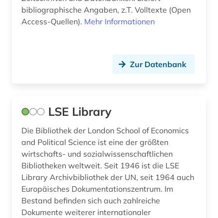
bibliographische Angaben, z.T. Volltexte (Open
italien (1)
Access-Quellen).
Mehr Informationen
japan (1)
japanologie (1)
Zur Datenbank
john henry (1)
journalismus (1)
LSE Library
journalistik (1)
Die Bibliothek der London School of Economics
karibik (5)
and Political Science ist eine der größten
wirtschafts- und sozialwissenschaftlichen
katholische kirche (1)
Bibliotheken weltweit. Seit 1946 ist die LSE
Library Archivbibliothek der UN, seit 1964 auch
klassische studien (1)
Europäisches Dokumentationszentrum. Im
kommunikation (1)
Bestand befinden sich auch zahlreiche
Dokumente weiterer internationaler
kommunikationswissenschaft (1)