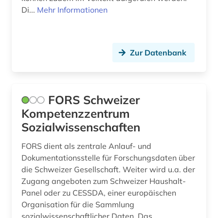
Di...
Mehr Informationen
südkorea (1)
südostasien (1)
Zur Datenbank
technik (16)
technikgeschichte (1)
telekommunikation (1)
FORS Schweizer
Kompetenzzentrum
theologie (2)
Sozialwissenschaften
theorie (1)
FORS dient als zentrale Anlauf- und
umwelt (2)
Dokumentationsstelle für Forschungsdaten über
die Schweizer Gesellschaft. Weiter wird u.a. der
umweltwissenschaften (1)
Zugang angeboten zum Schweizer Haushalt-
Panel oder zu CESSDA, einer europäischen
unterhaltung (1)
Organisation für die Sammlung
unternehmen (1)
sozialwissenschaftlicher Daten. Das