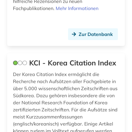
hilfreiche Rezensionen zu neuen
spanisch (3)
Fachpublikationen.
Mehr Informationen
sportwissenschaften (1)
sprache (2)
Zur Datenbank
sprachwissenschaft (3)
sprachwissenschaften (1)
KCI - Korea Citation Index
statistik (4)
Der Korea Citation Index ermöglicht die
statistische daten (2)
Recherche nach Aufsätzen aller Fachgebiete in
über 5.000 wissenschaftlichen Zeitschriften aus
studium (1)
Südkorea. Dazu gehören insbesondere die von
der National Research Foundation of Korea
suchmaschine (3)
zertifizierten Zeitschriften. Für die Aufsätze sind
meist Kurzzusammenfassungen
südafrika (2)
(englisch/koreanisch) verfügbar. Einige Artikel
südamerika (1)
können zudem im Volltext aufgerufen werden.