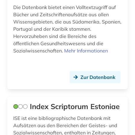
Die Datenbank bietet einen Volltextzugriff auf
friedrich-ebert-stiftung (1)
Bücher und Zeitschriftenaufsätze aus allen
frühpädagogik (1)
Wissensgebieten, die aus Südamerika, Spanien,
Portugal und der Karibik stammen.
fürsorge (1)
Hervorzuheben sind die Bereiche des
öffentlichen Gesundheitswesens und die
galloromanistik (1)
Sozialwissenschaften.
Mehr Informationen
geisteswissenschaften (80)
gender (1)
Zur Datenbank
gender studies (1)
geographie (1)
Index Scriptorum Estoniae
geowissenschaften (2)
ISE ist eine bibliographische Datenbank mit
geschichte (10)
Aufsätzen aus den Bereichen der Geistes- und
geschichtswissenschaft (3)
Sozialwissenschaften, enthalten in Zeitungen,