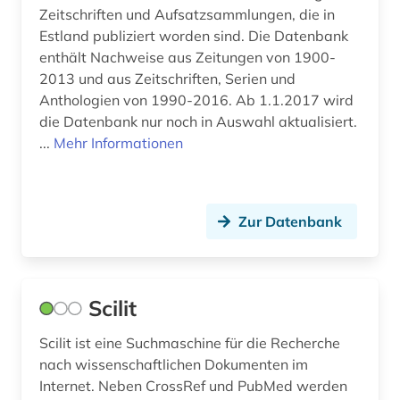
Zeitschriften und Aufsatzsammlungen, die in
geschlechterforschung (1)
Estland publiziert worden sind. Die Datenbank
enthält Nachweise aus Zeitungen von 1900-
geschlechterrolle (1)
2013 und aus Zeitschriften, Serien und
gesellschaftsforschung (1)
Anthologien von 1990-2016. Ab 1.1.2017 wird
die Datenbank nur noch in Auswahl aktualisiert.
gesundheitsrecht (1)
...
Mehr Informationen
gesundheitswesen (1)
gesundheitswissenschaften (1)
Zur Datenbank
gesundheitsökonomie (1)
handbuch (1)
Scilit
hispanistik (1)
Scilit ist eine Suchmaschine für die Recherche
hochschulschrift (2)
nach wissenschaftlichen Dokumenten im
Internet. Neben CrossRef und PubMed werden
hochschulschriften (1)