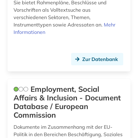
Sie bietet Rahmenpläne, Beschlüsse und
religionswissenschaft (1)
Vorschriften als Volltextsuche aus
verschiedenen Sektoren, Themen,
retrodigitalisat (1)
Instrumenttypen sowie Adressaten an.
Mehr
rezensionen (1)
Informationen
romanistik (1)
russland (1)
Zur Datenbank
schweiz (1)
slavistik (2)
Employment, Social
slawistik (1)
Affairs & Inclusion - Document
Database / European
sozialarbeit (2)
Commission
soziale arbeit (3)
Dokumente im Zusammenhang mit der EU-
soziale norm (1)
Politik in den Bereichen Beschäftigung, Soziales