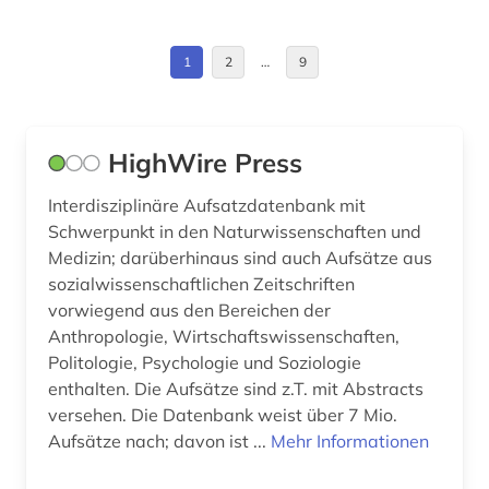
Kroatien (1)
elektronisches buch (49)
Litauen (1)
1
2
…
9
empirische sozialforschung (2)
Makedonien (1)
enthüllungsjournalismus (1)
Mittelamerika (1)
HighWire Press
entwicklung (2)
Moldawien (1)
Interdisziplinäre Aufsatzdatenbank mit
entwicklungspolitik (1)
Schwerpunkt in den Naturwissenschaften und
Nordamerika (1)
Medizin; darüberhinaus sind auch Aufsätze aus
enzyklopädie (1)
Osmanisches Reich (1)
sozialwissenschaftlichen Zeitschriften
vorwiegend aus den Bereichen der
erwerbsarbeit (1)
Ostasien (1)
Anthropologie, Wirtschaftswissenschaften,
erziehung (1)
Politologie, Psychologie und Soziologie
Osteuropa (1)
enthalten. Die Aufsätze sind z.T. mit Abstracts
erziehungswissenschaften (2)
Palaestina (1)
versehen. Die Datenbank weist über 7 Mio.
Aufsätze nach; davon ist ...
Mehr Informationen
estland (1)
Portugal (1)