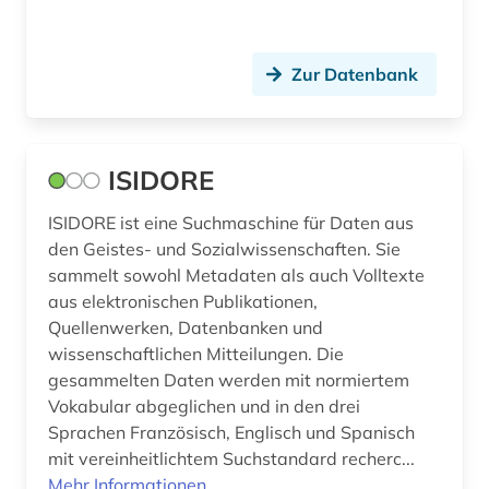
zeitschriftenaufsatz (25)
Zur Datenbank
zeitung (2)
zeitungsartikel (4)
ISIDORE
zitatenanalyse (1)
zitationsdatenbank (1)
ISIDORE ist eine Suchmaschine für Daten aus
den Geistes- und Sozialwissenschaften. Sie
zitierindex (1)
sammelt sowohl Metadaten als auch Volltexte
aus elektronischen Publikationen,
öffentliche verwaltung (1)
Quellenwerken, Datenbanken und
wissenschaftlichen Mitteilungen. Die
öffentliches gesundheitswesen (2)
gesammelten Daten werden mit normiertem
österreich (1)
Vokabular abgeglichen und in den drei
Sprachen Französisch, Englisch und Spanisch
mit vereinheitlichtem Suchstandard recherc...
Mehr Informationen