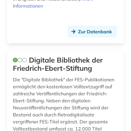
lusitanistik (2)
Informationen
länderkunde (1)
maghreb (1)
Zur Datenbank
makrosoziologie (1)
manchester university press (1)
Digitale Bibliothek der
marktdaten (1)
Friedrich-Ebert-Stiftung
mathematik (3)
Die "Digitale Bibliothek" der FES-Publikationen
medienwissenschaft (2)
ermöglicht den kostenlosen Volltextzugriff auf
zahlreiche Veröffentlichungen der Friedrich-
medizin (19)
Ebert-Stiftung. Neben den digitalen
Neuveröffentlichungen der Stiftung wird der
medizinrecht (1)
Bestand auch durch Retrodigitalisate
vergriffener FES-Titel ergänzt. Der gesamte
mesosoziologie (1)
Volltextbestand umfasst ca. 12.000 Titel