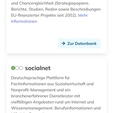
und Chancengleichheit (Strategiepapiere,
soziale sicherheit (1)
Berichte, Studien, Reden sowie Beschreibungen
EU-finanzierter Projekte seit 2002).
Mehr
soziale systeme (1)
Informationen
sozialer wandel (1)
sozialgeschichte (1)
Zur Datenbank
sozialtheorie (1)
sozialwesen (1)
socialnet
sozialwissenschaft (1)
Deutschsprachige Plattform für
sozialwissenschaften (201)
Fachinformationen aus Sozialwirtschaft und
sozialwissenschaftliche forschung (1)
Nonprofit-Management und ein
branchenerfahrener Dienstleister mit
soziologie (14)
vielfältigen Angeboten rund um Internet und
Wissensmanagement. Berufsinformationen und
spanien (2)