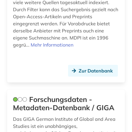
viele weitere Quellen tagesaktuell indexiert.
Durch Filter kann das Suchergebnis gezielt nach
humanwissenschaften (1)
Open-Access-Artikeln und Preprints
iberoromanistik (1)
eingegrenzt werden. Für Vorabdrucke bietet
derselbe Anbieter mit Preprints auch eine
impact faktoren (1)
eigene Suchmaschine an. MDPI ist ein 1996
gegrü...
Mehr Informationen
impactfaktor (1)
indigenes volk (1)
indonesien (1)
Zur Datenbank
industrie (1)
informatik (4)
Forschungsdaten -
Metadaten-Datenbank / GIGA
informationswissenschaft (1)
informationswissenschaften (1)
Das GIGA German Institute of Global and Area
Studies ist ein unabhängiges,
ingenieurswesen (1)