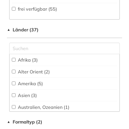
Volltextdatenbank (128
)
frei verfügbar (55)
bibliometrie (1)
Medien- und Kommunikationswissenschaften,
Kommunikationsdesign (29)
Wörterbuch, Enzyklopädie, Nachschlagwerk
bibliothekskatalog (1)
(11
)
Medizin (21)
Länder (37)
▲
biblische studien (1)
Zeitung (3
)
Militärwissenschaft (1)
biologie (2)
Zeitungs-, Zeitschriftenbibliographie (3
)
Musikwissenschaft (14)
biowissenschaften (4)
Afrika (3)
Natur- und Umweltschutz (5)
blogportal (1)
Alter Orient (2)
Pädagogik (41)
botanik (1)
Amerika (5)
Philosophie (38)
branchenberichte (1)
Asien (3)
Physik (11)
burt-franklin-sammlung (1)
Australien, Ozeanien (1)
Politologie (72)
caritas (1)
China (5)
Formaltyp (2)
▲
Psychologie (38)
chemie (13)