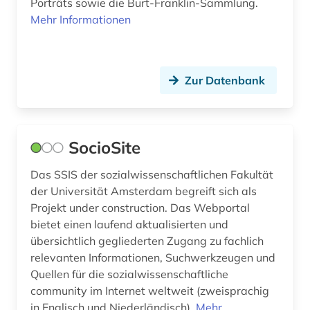
kunstwissenschaften (1)
Porträts sowie die Burt-Franklin-Sammlung.
Mehr Informationen
künste (2)
landwirtschaft (1)
Zur Datenbank
lateinamerika (8)
lehrbuch (1)
SocioSite
linguistik (4)
litauen (1)
Das SSIS der sozialwissenschaftlichen Fakultät
der Universität Amsterdam begreift sich als
literatur (3)
Projekt under construction. Das Webportal
bietet einen laufend aktualisierten und
literaturwissenschaft (9)
übersichtlich gegliederten Zugang zu fachlich
relevanten Informationen, Suchwerkzeugen und
literaturwissenschaften (1)
Quellen für die sozialwissenschaftliche
lituanistik (1)
community im Internet weltweit (zweisprachig
in Englisch und Niederländisch).
Mehr