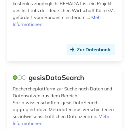
kostenlos zugänglich. REHADAT ist ein Projekt
des Instituts der deutschen Wirtschaft Köln e.V.,
wirtschaftsgeschichte (1)
gefördert vom Bundesministerium ...
Mehr
wirtschaftsinformation (1)
Informationen
wirtschaftswissenschaften (40)
wissenschaftliche literatur (1)
Zur Datenbank
wissenschaftliche zeitschrift (1)
wissenschaftsblogs (1)
gesisDataSearch
wissenschaftsgeschichte (1)
Rechercheplattform zur Suche nach Daten und
witschaftswissenschaften (1)
Datensätzen aus dem Bereich
Sozialwissenschaften. gesisDataSearch
wörterbuch (5)
aggregiert dazu Metadaten aus verschiedenen
sozialwissenschaftlichen Datenzentren.
Mehr
zeitschrift (9)
Informationen
zeitschriften (1)