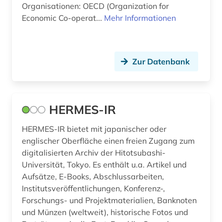
Organisationen: OECD (Organization for
Economic Co-operat...
Mehr Informationen
kongress (1)
kongressbericht (1)
krankenpflege (1)
Zur Datenbank
kriminalistik (1)
kroatien (1)
HERMES-IR
kultur (1)
HERMES-IR bietet mit japanischer oder
englischer Oberfläche einen freien Zugang zum
kulturmanagement (1)
digitalisierten Archiv der Hitotsubashi-
kulturvergleich (1)
Universität, Tokyo. Es enthält u.a. Artikel und
Aufsätze, E-Books, Abschlussarbeiten,
kulturwissenschaften (10)
Institutsveröffentlichungen, Konferenz-,
Forschungs- und Projektmaterialien, Banknoten
kunst (5)
und Münzen (weltweit), historische Fotos und