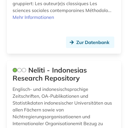
gruppiert: Les auteur(e)s classiques Les
naturwissenschaften (32)
sciences sociales contemporaines Méthodolo...
newman (1)
Mehr Informationen
nordamerika (1)
online-publikation (3)
Zur Datenbank
online-recherche (1)
open access (3)
Neliti - Indonesias
orientalistik (1)
Research Repository
ostafrika (1)
Englisch- und indonesischsprachige
Zeitschriften, OA-Publikationen und
patent (2)
Statistikdaten indonesischer Universitäten aus
pharmazie (7)
allen Fächern sowie von
Nichtregierungsorganisatioenen und
philosophie (7)
Internationaler Organisationemit Bezug zu