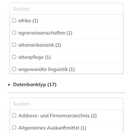
Archäologie (18)
Architektur, Bauingenieur- und
afrika (1)
Vermessungswesen (18)
agrarwissenschaften (1)
Biologie, Biotechnologie (18)
altamerikanistik (2)
Buch- und Bibliothekswesen,
Informationswissenschaft (14)
altenpflege (1)
Chemie und Pharmazie (10)
angewandte linguistik (1)
Elektrotechnik, Elektronik, Nachrichtentechnik
anthropologie (6)
Datenbanktyp (17)
▲
(5)
arabische literatur (1)
Energietechnik (6)
arabische staaten (3)
Ethnologie (32)
Address- und Firmenverzeichnis (2
)
arabistik (2)
Geographie (19)
Allgemeines Auskunftmittel (1
)
arbeit (2)