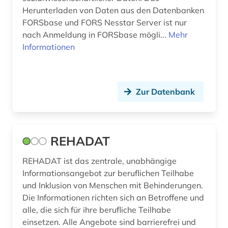
Herunterladen von Daten aus den Datenbanken
vereinte nationen (2)
FORSbase und FORS Nesstar Server ist nur
nach Anmeldung in FORSbase mögli...
Mehr
verhaltenswissenschaften (1)
Informationen
vernetzung (1)
verwaltungswissenschaft (3)
Zur Datenbank
verzeichnis (1)
volltext (3)
REHADAT
volltext-datenbank (1)
REHADAT ist das zentrale, unabhängige
völkerrecht (1)
Informationsangebot zur beruflichen Teilhabe
walter de gruyter (1)
und Inklusion von Menschen mit Behinderungen.
Die Informationen richten sich an Betroffene und
weltwirtschaft (1)
alle, die sich für ihre berufliche Teilhabe
einsetzen. Alle Angebote sind barrierefrei und
wirtschaft (7)