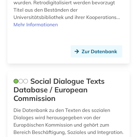
wurden. Retrodigitalisiert werden bevorzugt
public health (1)
Titel aus den Beständen der
Universitätsbibliothek und ihrer Kooperations...
publizistik (2)
Mehr Informationen
pädagogik (7)
qatar (1)
Zur Datenbank
quelle (1)
recherchetool (1)
Social Dialogue Texts
recht (6)
Database / European
rechtswissenschaft (4)
Commission
rechtswissenschaften (2)
Die Datenbank zu den Texten des sozialen
Dialoges wird herausgegeben von der
rehabilitation (1)
Europäischen Kommission und gehört zum
religion (2)
Bereich Beschäftigung, Soziales und Integration.