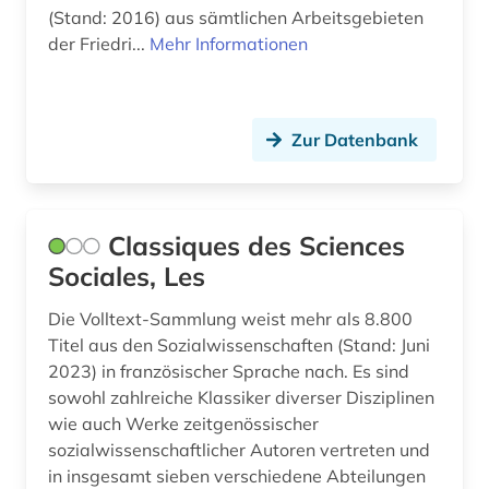
metasuchmaschine (2)
(Stand: 2016) aus sämtlichen Arbeitsgebieten
der Friedri...
Mehr Informationen
methodik (1)
migration (4)
Zur Datenbank
mikrosoziologie (1)
militärwesen (1)
mitgliedsstaaten (2)
Classiques des Sciences
Sociales, Les
mittlerer osten (1)
Die Volltext-Sammlung weist mehr als 8.800
musikwissenschaft (1)
Titel aus den Sozialwissenschaften (Stand: Juni
naher osten (3)
2023) in französischer Sprache nach. Es sind
sowohl zahlreiche Klassiker diverser Disziplinen
national institute for newman studies (1)
wie auch Werke zeitgenössischer
sozialwissenschaftlicher Autoren vertreten und
naturwissenschaft (1)
in insgesamt sieben verschiedene Abteilungen