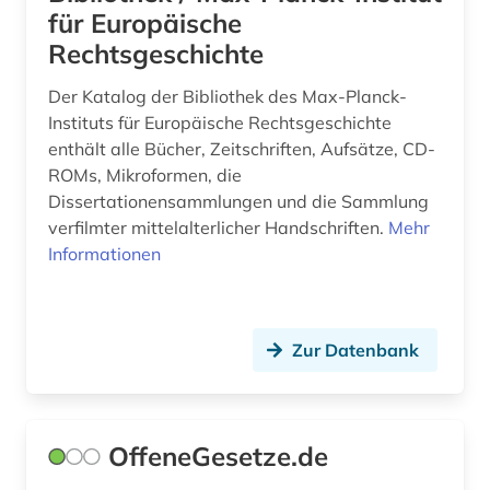
jura (2)
für Europäische
Rechtsgeschichte
jurion (1)
Der Katalog der Bibliothek des Max-Planck-
jurion recht (1)
Instituts für Europäische Rechtsgeschichte
justiz (1)
enthält alle Bücher, Zeitschriften, Aufsätze, CD-
ROMs, Mikroformen, die
kanada (2)
Dissertationensammlungen und die Sammlung
verfilmter mittelalterlicher Handschriften.
Mehr
kanton (1)
Informationen
kantonsverfassung (1)
kapitalmarktrecht (1)
Zur Datenbank
karriere (1)
kartellrecht (1)
OffeneGesetze.de
katalog (1)