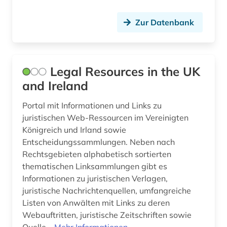
datenschutz (1)
Schweden (1)
datenverarbeitung (1)
Zur Datenbank
Schweiz (17)
datenwirtschaft (1)
Suedasien (2)
ddr (1)
Thueringen (1)
Legal Resources in the UK
and Ireland
demokratie (1)
Tuerkei (1)
deutsch (9)
Portal mit Informationen und Links zu
USA (9)
juristischen Web-Ressourcen im Vereinigten
deutsche philologie (1)
Königreich und Irland sowie
Entscheidungssammlungen. Neben nach
deutschland (45)
Rechtsgebieten alphabetisch sortierten
thematischen Linksammlungen gibt es
deutschland. bundeswehr (1)
Informationen zu juristischen Verlagen,
dharmaś (1)
juristische Nachrichtenquellen, umfangreiche
Listen von Anwälten mit Links zu deren
digitalisierung (1)
Webauftritten, juristische Zeitschriften sowie
Quelle...
Mehr Informationen