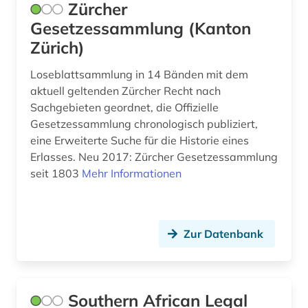
Zürcher
Gesetzessammlung (Kanton
religion (2)
Zürich)
republik indien (1)
Loseblattsammlung in 14 Bänden mit dem
rheinland-pfalz (2)
aktuell geltenden Zürcher Recht nach
Sachgebieten geordnet, die Offizielle
russische föderation (1)
Gesetzessammlung chronologisch publiziert,
russland (2)
eine Erweiterte Suche für die Historie eines
Erlasses. Neu 2017: Zürcher Gesetzessammlung
römisches recht (1)
seit 1803
Mehr Informationen
römisches reich (1)
saarland (2)
Zur Datenbank
sachsen (2)
sachsen-anhalt (2)
Southern African Legal
sachsenspiegel (1)