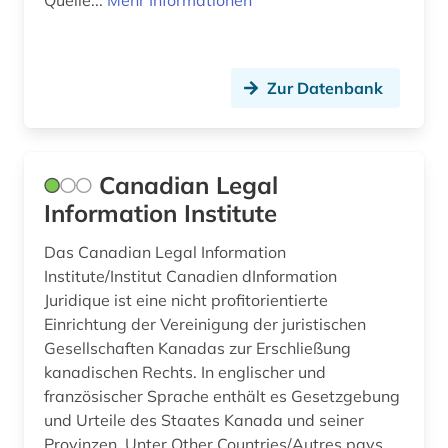
dänemark (1)
ebook (1)
elektronische bibliothek (1)
Zur Datenbank
elektronische publikation (1)
elektronische zeitschrift (4)
Canadian Legal
Information Institute
elektronisches buch (14)
energierecht (1)
Das Canadian Legal Information
Institute/Institut Canadien dInformation
englisch (4)
Juridique ist eine nicht profitorientierte
Einrichtung der Vereinigung der juristischen
entscheide (2)
Gesellschaften Kanadas zur Erschließung
kanadischen Rechts. In englischer und
entscheidsammlung (1)
französischer Sprache enthält es Gesetzgebung
entscheidungen (2)
und Urteile des Staates Kanada und seiner
Provinzen. Unter Other Countries/Autres pays