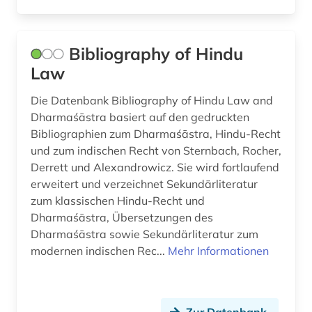
handelsrecht (3)
handschrift (1)
Bibliography of Hindu
Law
hessen (3)
Die Datenbank Bibliography of Hindu Law and
hinduismus (1)
Dharmaśāstra basiert auf den gedruckten
hochschule (1)
Bibliographien zum Dharmaśāstra, Hindu-Recht
und zum indischen Recht von Sternbach, Rocher,
hr-management (1)
Derrett und Alexandrowicz. Sie wird fortlaufend
erweitert und verzeichnet Sekundärliteratur
hygiene (1)
zum klassischen Hindu-Recht und
immobilienmakler (1)
Dharmaśāstra, Übersetzungen des
Dharmaśāstra sowie Sekundärliteratur zum
indien (3)
modernen indischen Rec...
Mehr Informationen
infektionsschutzgesetz (1)
information retrieval (1)
Zur Datenbank