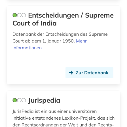
naturwissenschaften (7)
Entscheidungen / Supreme
niederlande (1)
Court of India
niedersachsen (2)
Datenbank der Entscheidungen des Supreme
Court ab dem 1. Januar 1950.
Mehr
nordrhein-westfalen (4)
Informationen
nrw (2)
nährstoff (1)
Zur Datenbank
oberster gereichtshof (1)
oberster gerichtshof (1)
Jurispedia
oberösterreich (2)
JurisPedia ist ein aus einer universitären
online-publikation (3)
Initiative entstandenes Lexikon-Projekt, das sich
open access (1)
den Rechtsordnungen der Welt und den Rechts-