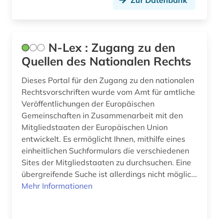
informationstechnik (2)
informationswissenschaften (1)
N-Lex : Zugang zu den
internaitonales steuerrecht (1)
Quellen des Nationalen Rechts
international (1)
Dieses Portal für den Zugang zu den nationalen
Rechtsvorschriften wurde vom Amt für amtliche
internationale gerichtsbarkeit (1)
Veröffentlichungen der Europäischen
internationale handelsschiedsgerichtsbarkeit
Gemeinschaften in Zusammenarbeit mit den
(1)
Mitgliedstaaten der Europäischen Union
entwickelt. Es ermöglicht Ihnen, mithilfe eines
internationale schiedsgerichtsbarkeit (1)
einheitlichen Suchformulars die verschiedenen
internationales arbeitsrecht (1)
Sites der Mitgliedstaaten zu durchsuchen. Eine
übergreifende Suche ist allerdings nicht möglic...
internationales handelsrecht (1)
Mehr Informationen
internationales markenrecht (1)