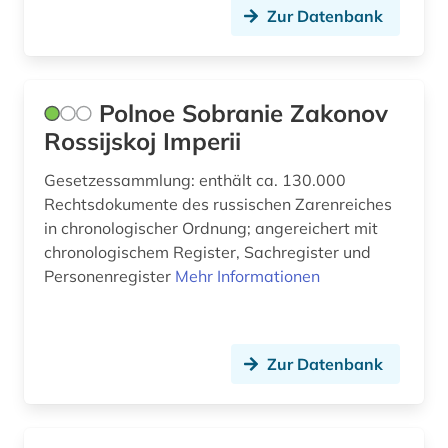
Zur Datenbank
rechtsnorm (2)
rechtsordnung (1)
Polnoe Sobranie Zakonov
rechtspolitik (1)
Rossijskoj Imperii
rechtsprechung (9)
Gesetzessammlung: enthält ca. 130.000
rechtssoziologie (1)
Rechtsdokumente des russischen Zarenreiches
in chronologischer Ordnung; angereichert mit
rechtssprache (1)
chronologischem Register, Sachregister und
Personenregister
Mehr Informationen
rechtstheorie (1)
rechtswissenschaft (23)
regierung (1)
Zur Datenbank
regionalbibliografie (1)
regionale geographie (1)