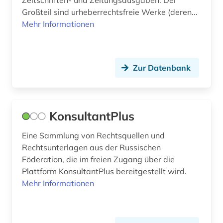
kunst (3)
Großteil sind urheberrechtsfreie Werke (deren...
Mehr Informationen
künstliche intelligenz (1)
landbau (1)
Zur Datenbank
lateinamerika (1)
lebensführung (2)
lebensmittelhygiene (1)
KonsultantPlus
lebensmittelrecht (1)
Eine Sammlung von Rechtsquellen und
Rechtsunterlagen aus der Russischen
lexikon (2)
Föderation, die im freien Zugang über die
lgbt (2)
Plattform KonsultantPlus bereitgestellt wird.
Mehr Informationen
lgbtq+ (2)
literatur (4)