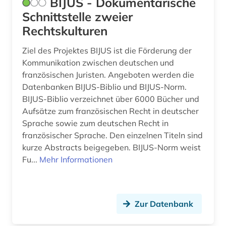
BIJUS - Dokumentarische
menschenrecht (1)
Schnittstelle zweier
Rechtskulturen
menschenrechte (1)
Ziel des Projektes BIJUS ist die Förderung der
migration (2)
Kommunikation zwischen deutschen und
migrationsrecht (1)
französischen Juristen. Angeboten werden die
Datenbanken BIJUS-Biblio und BIJUS-Norm.
militär (1)
BIJUS-Biblio verzeichnet über 6000 Bücher und
Aufsätze zum französischen Recht in deutscher
militärwesen (1)
Sprache sowie zum deutschen Recht in
minderheit (1)
französischer Sprache. Den einzelnen Titeln sind
kurze Abstracts beigegeben. BIJUS-Norm weist
mittelalter (1)
Fu...
Mehr Informationen
monarchie (1)
musik (2)
Zur Datenbank
nachrichten (1)