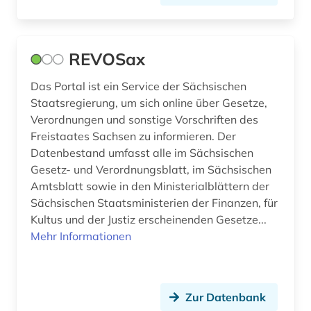
gewerbe (1)
gewerberecht (1)
REVOSax
gewerblicher rechtsschutz (1)
Das Portal ist ein Service der Sächsischen
gmbh-recht (1)
Staatsregierung, um sich online über Gesetze,
Verordnungen und sonstige Vorschriften des
grafik (1)
Freistaates Sachsen zu informieren. Der
Datenbestand umfasst alle im Sächsischen
großbritannien (4)
Gesetz- und Verordnungsblatt, im Sächsischen
grundstücksrecht (1)
Amtsblatt sowie in den Ministerialblättern der
Sächsischen Staatsministerien der Finanzen, für
habsburger (1)
Kultus und der Justiz erscheinenden Gesetze...
Mehr Informationen
halacha (1)
hamburg (1)
Zur Datenbank
handbuch (2)