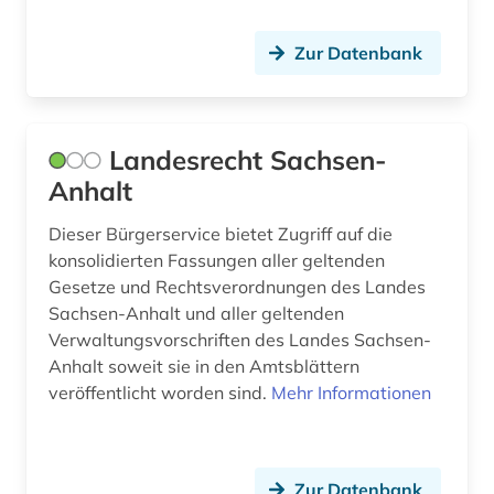
geistiges eigentum (1)
Zur Datenbank
gender (1)
geographie (2)
geographische namen (1)
Landesrecht Sachsen-
Anhalt
gerichtsentscheidung (2)
Dieser Bürgerservice bietet Zugriff auf die
geschichte (21)
konsolidierten Fassungen aller geltenden
Gesetze und Rechtsverordnungen des Landes
geschichte 1740-1945 (1)
Sachsen-Anhalt und aller geltenden
geschichte 1945-2000 (1)
Verwaltungsvorschriften des Landes Sachsen-
Anhalt soweit sie in den Amtsblättern
geschichte 600-1999 (1)
veröffentlicht worden sind.
Mehr Informationen
geschlecht (1)
gesellschaft (2)
Zur Datenbank