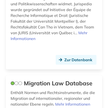
und Politikwissenschaften widmet. Jurispedia
parlament (1)
wurde gegründet auf Initiative der Équipe de
Recherche Informatique et Droit (Juristische
patentrecht (1)
Fakultät der Universität Montpellier I), der
pflege (1)
Rechtsfakultät Can Tho in Vietnam, dem Team
von JURIS (Universität von Québec i...
Mehr
pflegepraxis (2)
Informationen
pharmazie (1)
philosophie (2)
Zur Datenbank
politik (12)
presse (2)
Migration Law Database
privatrecht (8)
Enthält Normen und Rechtsinstrumente, die die
projektmanagement (1)
Migration auf internationaler, regionaler und
nationaler Ebene regeln.
Mehr Informationen
prozess (1)