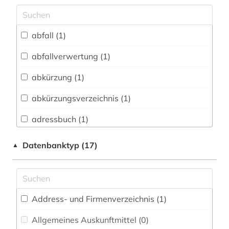
Archäologie (0)
Architektur, Bauingenieur- und
abfall (1)
Vermessungswesen (4)
abfallverwertung (1)
Biologie, Biotechnologie (0)
abkürzung (1)
Buch- und Bibliothekswesen,
Informationswissenschaft (0)
abkürzungsverzeichnis (1)
Chemie und Pharmazie (1)
adressbuch (1)
Elektrotechnik, Elektronik, Nachrichtentechnik
agrarwissenschaften (1)
Datenbanktyp (17)
▲
(0)
alltag (2)
Energietechnik (1)
altdänisch (1)
Ethnologie (3)
Address- und Firmenverzeichnis (1
)
altfäröisch (1)
Geographie (0)
Allgemeines Auskunftmittel (0
)
altgutnisch (1)