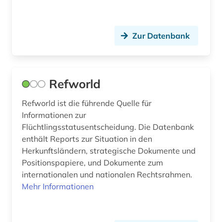
prozessrecht (1)
psychologie (2)
Zur Datenbank
pädagogik (2)
quelle (29)
Refworld
quellensammlung (1)
Refworld ist die führende Quelle für
Informationen zur
rabbinische lehre (1)
Flüchtlingsstatusentscheidung. Die Datenbank
recherche (2)
enthält Reports zur Situation in den
Herkunftsländern, strategische Dokumente und
rechnungslegung (1)
Positionspapiere, und Dokumente zum
internationalen und nationalen Rechtsrahmen.
rechnungswesen (1)
Mehr Informationen
recht (278)
rechtsgeschichte (1)