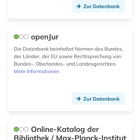
internationales privatrecht (1)
Zur Datenbank
internationales recht (3)
internationales öffentliches recht (1)
openJur
internet (1)
Die Datenbank beinhaltet Normen des Bundes,
irland (1)
der Länder, der EU sowie Rechtsprechung von
Bundes-, Oberlandes- und Landesgerichten.
islam (1)
Mehr Informationen
italien (2)
jiddistik (1)
Zur Datenbank
judaistik (1)
judentum (1)
Online-Katalog der
judikatur (2)
Bibliothek / Max-Planck-Institut