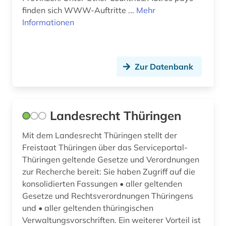
entscheidungssammlung (3)
finden sich WWW-Auftritte ...
Mehr
Informationen
enzyklopädie (2)
erbrecht (1)
erlass (2)
Zur Datenbank
eu (1)
eu-institutionen (1)
Landesrecht Thüringen
europa (6)
Mit dem Landesrecht Thüringen stellt der
Freistaat Thüringen über das Serviceportal-
europarecht (3)
Thüringen geltende Gesetze und Verordnungen
europäische union (11)
zur Recherche bereit: Sie haben Zugriff auf die
konsolidierten Fassungen • aller geltenden
finanzwirtschaft (1)
Gesetze und Rechtsverordnungen Thüringens
und • aller geltenden thüringischen
flugpassagier (1)
Verwaltungsvorschriften. Ein weiterer Vorteil ist