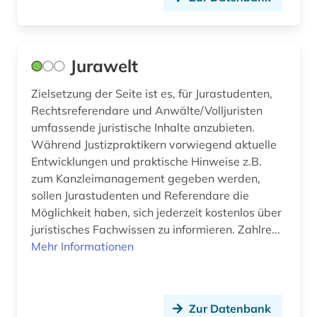
gesellschaftsrecht (3)
gesetz (18)
Jurawelt
gesetzbuch (1)
Zielsetzung der Seite ist es, für Jurastudenten,
gesetze (6)
Rechtsreferendare und Anwälte/Volljuristen
umfassende juristische Inhalte anzubieten.
gesetzessammlung (1)
Während Justizpraktikern vorwiegend aktuelle
gesetzessammlungen (1)
Entwicklungen und praktische Hinweise z.B.
zum Kanzleimanagement gegeben werden,
gesetzestext (1)
sollen Jurastudenten und Referendare die
Möglichkeit haben, sich jederzeit kostenlos über
gesetzestexte (2)
juristisches Fachwissen zu informieren. Zahlre...
gesetzgebung (3)
Mehr Informationen
gesetzsammlung (1)
gesundheitsschutz (1)
Zur Datenbank