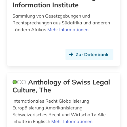
Information Institute
schadstoff (1)
Sammlung von Gesetzgebungen und
Rechtsprechungen aus Südafrika und anderen
schiedsgerichtsbarkeit (1)
Ländern Afrikas
Mehr Informationen
schleswig-holstein (2)
schule (9)
Zur Datenbank
schulrecht (3)
schulverwaltung (5)
Anthology of Swiss Legal
schweiz (16)
Culture, The
seerecht (1)
Internationales Recht Globalisierung
skandinavien (1)
Europäisierung Amerikanisierung
Schweizerisches Recht und Wirtschaft> Alle
sklaverei (1)
Inhalte in Englisch
Mehr Informationen