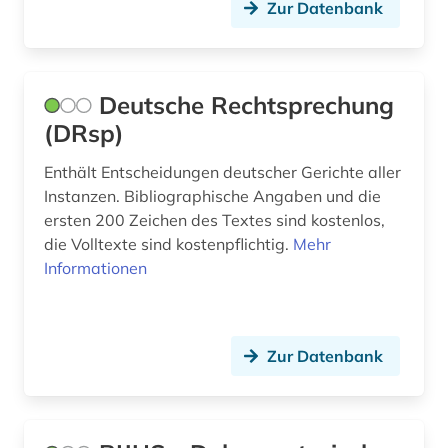
Zur Datenbank
literaturwissenschaft (1)
loseblattausgabe (1)
Deutsche Rechtsprechung
luftfahrt (1)
(DRsp)
luftverkehr (1)
Enthält Entscheidungen deutscher Gerichte aller
luzern (2)
Instanzen. Bibliographische Angaben und die
ersten 200 Zeichen des Textes sind kostenlos,
länder (1)
die Volltexte sind kostenpflichtig.
Mehr
management (2)
Informationen
mecklenburg-vorpommern (1)
medienrecht (1)
Zur Datenbank
medizin (12)
medizinrecht (1)