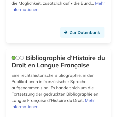
flüchtling (1)
die Möglichkeit, zusätzlich auf • die Bund...
Mehr
Informationen
formulare (1)
formularwerke (1)
Zur Datenbank
frankeich (1)
frankreich (8)
Bibliographie d'Histoire du
französisch (5)
Droit en Langue Française
fundstellennachweis a (1)
Eine rechtshistorische Bibliographie, in der
fundstellenverzeichnis (1)
Publikationen in französischer Sprache
aufgenommen sind. Es handelt sich um die
galloromanistik (1)
Fortsetzung der gedruckten Bibliographie en
geistesgeschichte (1)
Langue Française d'Histoire du Droit.
Mehr
Informationen
geisteswissenschaften (6)