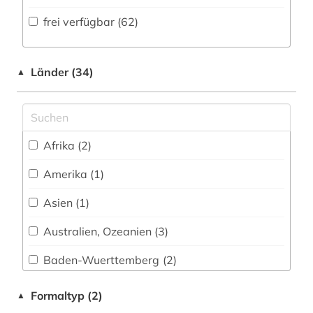
Volltextdatenbank (211
)
frei verfügbar (62)
australien (1)
Medien- und Kommunikationswissenschaften,
Kommunikationsdesign (2)
Wörterbuch, Enzyklopädie, Nachschlagwerk
baden-württemberg (1)
(54
)
Medizin (7)
Länder (34)
▲
bankenrecht (1)
Zeitung (1
)
Militärwissenschaft (2)
bankrecht (1)
Zeitungs-, Zeitschriftenbibliographie (3
)
Musikwissenschaft (1)
baurecht (1)
Afrika (2)
Natur- und Umweltschutz (3)
bayern (2)
Amerika (1)
Pädagogik (8)
berlin (2)
Asien (1)
Philosophie (5)
berufliche weiterbildung (1)
Australien, Ozeanien (3)
Physik (0)
besoldung (1)
Baden-Wuerttemberg (2)
Politologie (22)
betreuungsrecht (1)
Bayern (2)
Formaltyp (2)
▲
Psychologie (5)
betriebliche altersversorgung (1)