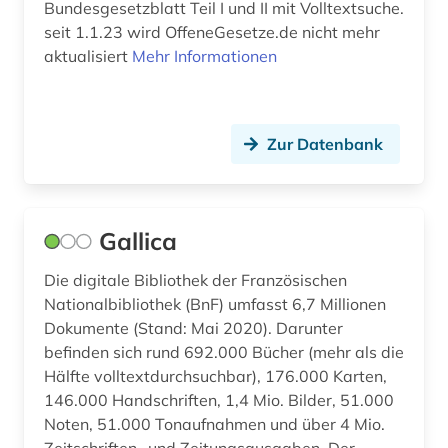
Bundesgesetzblatt Teil I und II mit Volltextsuche.
katholische kirche (1)
seit 1.1.23 wird OffeneGesetze.de nicht mehr
ki (1)
aktualisiert
Mehr Informationen
klimawandel (1)
kolonie (1)
Zur Datenbank
kommentar (9)
kommentare (2)
Gallica
kommunikationsrecht (1)
Die digitale Bibliothek der Französischen
kongresse (1)
Nationalbibliothek (BnF) umfasst 6,7 Millionen
Dokumente (Stand: Mai 2020). Darunter
kronländer (1)
befinden sich rund 692.000 Bücher (mehr als die
Hälfte volltextdurchsuchbar), 176.000 Karten,
kultur (1)
146.000 Handschriften, 1,4 Mio. Bilder, 51.000
kulturwissenschaften (1)
Noten, 51.000 Tonaufnahmen und über 4 Mio.
Zeitschriften- und Zeitungsausgaben. Der