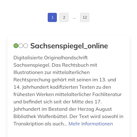
Irland (1)
bundesgesetzblatt (1)
Israel (1)
1
2
…
12
bundesgesetzblatt teil i (1)
Kanada (2)
bundesrecht (1)
Niedersachsen (1)
Sachsenspiegel_online
bundesrepublik deutschland (1)
Nordrhein-Westfalen (3)
Digitalisierte Originalhandschrift
bundesverfassungsgericht (1)
Sachsenspiegel. Das Rechtsbuch mit
Oesterreich (10)
Illustrationen zur mittelalterlichen
chemie (1)
Rheinland-Pfalz (1)
Rechtsprechung gehört mit seinen im 13. und
14. Jahrhundert kodifizierten Texten zu den
china (2)
Russland, Sowjetunion (2)
frühesten Werken mittelalterlicher Fachliteratur
commonwealth (9)
und befindet sich seit der Mitte des 17.
Saarland (1)
Jahrhundert im Bestand der Herzog August
covid-19 (1)
Sachsen (1)
Bibliothek Wolfenbüttel. Der Text wird sowohl in
Transkription als auch...
Mehr Informationen
datanbank (1)
Sachsen-Anhalt (1)