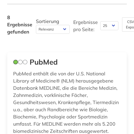
Rechtswissenschaft (0)
8
Romanistik (0)
Sortierung
Ergebnisse
CSV
Ergebnisse
Expo
pro Seite:
Slavistik (0)
gefunden
Soziologie (0)
Sport (1)
PubMed
Technik (0)
PubMed enthält die von der U.S. National
Theologie und Religionswissenschaften (0)
Library of Medicine® (NLM) herausgegebene
Datenbank MEDLINE, die die Bereiche Medizin,
Werkstoffwissenschaften und
Zahnmedizin, vorklinische Fächer,
Fertigungstechnik (0)
Gesundheitswesen, Krankenpflege, Tiermedizin
Wirtschaftswissenschaften (0)
u.a., aber auch Randbereiche wie Biologie,
Biochemie, Psychologie oder Sportmedizin
Wissenschaftskunde, Forschung, Hochschul-,
umfasst. Für MEDLINE werden mehr als 5.200
Museumswesen (0)
biomedizinische Zeitschriften ausgewertet.