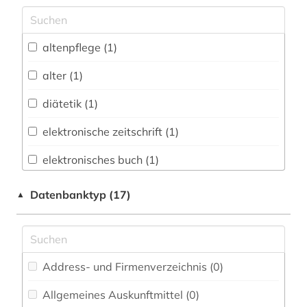
Archäologie (0)
Architektur, Bauingenieur- und
altenpflege (1)
Vermessungswesen (0)
alter (1)
Biologie, Biotechnologie (1)
diätetik (1)
Buch- und Bibliothekswesen,
Informationswissenschaft (0)
elektronische zeitschrift (1)
Chemie und Pharmazie (1)
elektronisches buch (1)
Elektrotechnik, Elektronik, Nachrichtentechnik
ergotherapie (1)
Datenbanktyp (17)
▲
(0)
ernährung (2)
Energietechnik (0)
geburtshilfe (1)
Ethnologie (0)
Address- und Firmenverzeichnis (0
)
geriatrie (1)
Geographie (0)
Allgemeines Auskunftmittel (0
)
gesundheitswissenschaften (1)