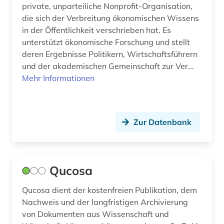
private, unparteiliche Nonprofit-Organisation,
online-ressource (1)
die sich der Verbreitung ökonomischen Wissens
in der Öffentlichkeit verschrieben hat. Es
open access (84)
unterstützt ökonomische Forschung und stellt
deren Ergebnisse Politikern, Wirtschaftsführern
open data (2)
und der akademischen Gemeinschaft zur Ver...
open science (7)
Mehr Informationen
organisationsentwicklung (1)
personalentwicklung (1)
Zur Datenbank
pharmazie (3)
philosophie (3)
Qucosa
polen (1)
Qucosa dient der kostenfreien Publikation, dem
politikwissenschaft (1)
Nachweis und der langfristigen Archivierung
von Dokumenten aus Wissenschaft und
portal (1)