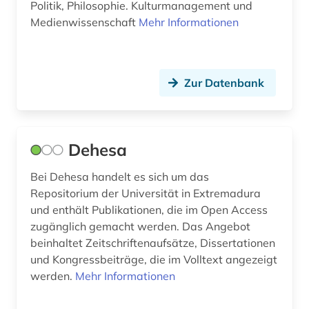
umwelttechnologie (1)
Politik, Philosophie. Kulturmanagement und
Medienwissenschaft
Mehr Informationen
universität (1)
unterhaltung (1)
Zur Datenbank
verfassung (1)
veröffentlichung (3)
virtuelle forschungsumgebung (1)
Dehesa
volltext (1)
Bei Dehesa handelt es sich um das
Repositorium der Universität in Extremadura
vorabdruck (3)
und enthält Publikationen, die im Open Access
zugänglich gemacht werden. Das Angebot
weblog (1)
beinhaltet Zeitschriftenaufsätze, Dissertationen
weltbank (3)
und Kongressbeiträge, die im Volltext angezeigt
werden.
Mehr Informationen
weltwirtschaft (3)