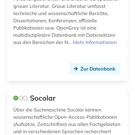
grauer Literatur. Graue Literatur umfasst
rechtspolitik (1)
technische und wissenschaftliche Berichte,
Dissertationen, Konferenzen, offizielle
repositorium (2)
Publikationen usw. OpenGrey ist eine
multidisziplinäre Datenbank mit Datensätzen
repository (2)
aus den Bereichen der N...
Mehr Informationen
repository &lt;informatik&gt; (3)
retrodigitalisat (1)
Zur Datenbank
review (1)
royal society (1)
Socolar
schriftdenkmal (1)
Über die Suchmaschine Socolar können
schweden (1)
wissenschaftliche Open-Access-Publikationen
scientific collaboration (3)
(Aufsätze, Zeitschriften) aus allen Fachgebieten
und in verschiedenen Sprachen recherchiert
serbien (2)