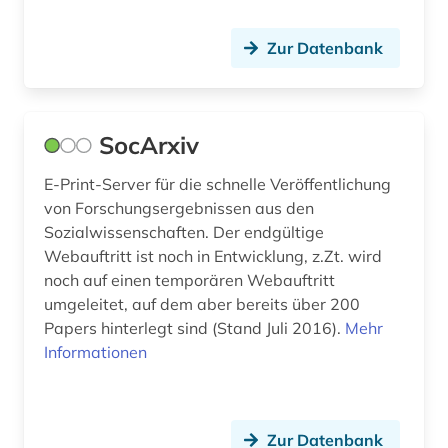
feminismus (2)
festkörperforschung (1)
Zur Datenbank
film (1)
finnland (1)
SocArxiv
finnougristik (1)
E-Print-Server für die schnelle Veröffentlichung
forschung (4)
von Forschungsergebnissen aus den
Sozialwissenschaften. Der endgültige
forschungdaten (1)
Webauftritt ist noch in Entwicklung, z.Zt. wird
noch auf einen temporären Webauftritt
forschungsbericht (1)
umgeleitet, auf dem aber bereits über 200
Papers hinterlegt sind (Stand Juli 2016).
Mehr
forschungsdaten (4)
Informationen
forschungsdatenmanagement (1)
forschungsdatenrepositorium (1)
Zur Datenbank