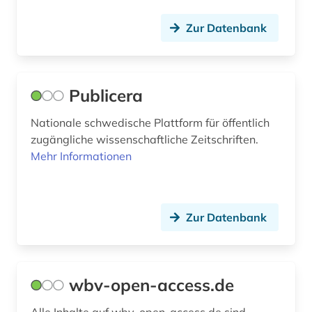
werkstoff (1)
Zur Datenbank
wirtschaftstheorie (1)
wirtschaftswissenschaften (3)
wissenschaft (1)
Publicera
wissenschaftliche kooperation (2)
Nationale schwedische Plattform für öffentlich
zugängliche wissenschaftliche Zeitschriften.
wissenschaftliche literatur (4)
Mehr Informationen
wissenschaftlicher text (1)
wissenschaftliches arbeiten (1)
Zur Datenbank
wissenschaftsgeschichte (1)
wissenschaftsphilosophie (1)
wbv-open-access.de
zeitschrift (3)
Alle Inhalte auf wbv-open-access.de sind