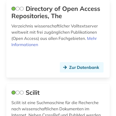
großbritannien (1)
Directory of Open Access
Repositories, The
hochschulschrift (1)
Verzeichnis wissenschaftlicher Volltextserver
hochschulwesen (1)
weltweit mit frei zugänglichen Publikationen
(Open Access) aus allen Fachgebieten.
Mehr
informatik (4)
Informationen
informationsmanagement (2)
informationswissenschaft (1)
Zur Datenbank
internationale wirtschaftspolitik (3)
invasives wachstum (1)
Scilit
kernphysik (1)
konferenzschrift (1)
Scilit ist eine Suchmaschine für die Recherche
nach wissenschaftlichen Dokumenten im
künste (2)
Internet. Neben CrossRef und PubMed werden