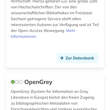
Wirtschaft. Hierzu gehören u.a. eine große Zahl
von Hochschulschriften. Der von den
poster (1)
wissenschaftlichen Bibliotheken im Freistaat
Sachsen getragene Service steht allen
preprint (2)
interessierten Autoren zur Verfügung und ist Teil
preprint server (1)
der Open-Access-Bewegung.
Mehr
Informationen
projekt (1)
psychologie (3)
Zur Datenbank
publikationsportal (1)
publikationsserver (3)
publishing network (2)
OpenGrey
pädagogik (1)
OpenGrey (System for Information on Grey
Literature in Europe) bietet den freien Zugang
quelle (1)
zu bibliographischen Metadaten von
Forschungsberichten und anderer europäischer
recht (1)