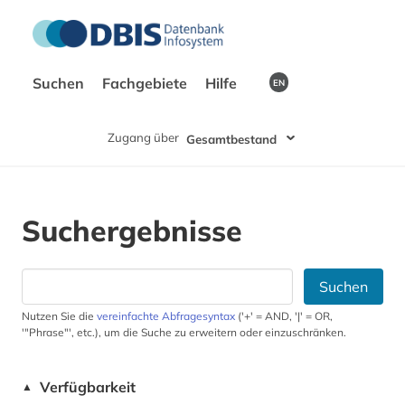
Suchen
Fachgebiete
Hilfe
EN
Zugang über
Gesamtbestand
Suchergebnisse
Suchen
Nutzen Sie die
vereinfachte Abfragesyntax
('+' = AND, '|' = OR,
'"Phrase"', etc.), um die Suche zu erweitern oder einzuschränken.
Verfügbarkeit
▲