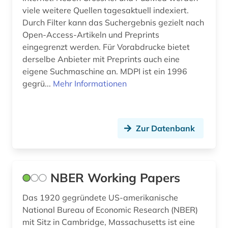
viele weitere Quellen tagesaktuell indexiert.
künstliche intelligenz (1)
Durch Filter kann das Suchergebnis gezielt nach
Open-Access-Artikeln und Preprints
literatur (1)
eingegrenzt werden. Für Vorabdrucke bietet
mathematik (1)
derselbe Anbieter mit Preprints auch eine
eigene Suchmaschine an. MDPI ist ein 1996
medien (1)
gegrü...
Mehr Informationen
medizin (2)
mediävistik (1)
Zur Datenbank
mittelalter (1)
naturwissenschaften (3)
NBER Working Papers
neuzeit (1)
Das 1920 gegründete US-amerikanische
nontraditional sources (1)
National Bureau of Economic Research (NBER)
mit Sitz in Cambridge, Massachusetts ist eine
online publikation (1)