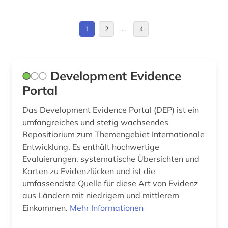
entwicklungsforschung (1)
1
2
…
4
entwicklungspolitik (4)
erneuerbare energien (1)
Development Evidence
erwachsenenbildung (1)
Portal
essay (1)
Das Development Evidence Portal (DEP) ist ein
umfangreiches und stetig wachsendes
europa (1)
Repositiorium zum Themengebiet Internationale
europäische union (1)
Entwicklung. Es enthält hochwertige
Evaluierungen, systematische Übersichten und
evolutionsbiologie (1)
Karten zu Evidenzlücken und ist die
umfassendste Quelle für diese Art von Evidenz
extremadura (1)
aus Ländern mit niedrigem und mittlerem
Einkommen.
Mehr Informationen
fachzeitschrift (1)