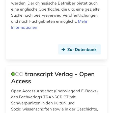
werden. Der chinesische Betreiber bietet auch
eine englische Oberfläche, die u.a. eine gezielte
sozialforschung (2)
Suche nach peer-reviewed Veröffentlichungen
sozialwissenschaften (3)
und nach Fachgebieten ermöglicht.
Mehr
Informationen
soziologie (1)
spanien (1)
Zur Datenbank
sprache (1)
suchmaschine (8)
technik (4)
transcript Verlag - Open
Access
tschechien (1)
Open Access Angebot (überwiegend E-Books)
umweltmanagement (1)
des Fachverlags TRANSCRIPT mit
Schwerpunkten in den Kultur- und
umweltschutz (1)
Sozialwissenschaften sowie in der Geschichte,