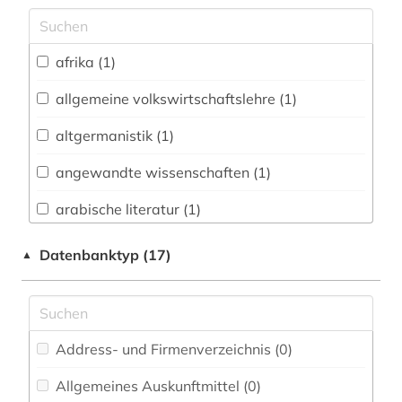
Archäologie (2)
Architektur, Bauingenieur- und
afrika (1)
Vermessungswesen (7)
allgemeine volkswirtschaftslehre (1)
Biologie, Biotechnologie (13)
altgermanistik (1)
Buch- und Bibliothekswesen,
Informationswissenschaft (2)
angewandte wissenschaften (1)
Chemie und Pharmazie (7)
arabische literatur (1)
Elektrotechnik, Elektronik, Nachrichtentechnik
arabische philosophie (1)
Datenbanktyp (17)
▲
(8)
architektur (1)
Energietechnik (5)
archivierung (1)
Ethnologie (3)
Address- und Firmenverzeichnis (0
)
art (1)
Geographie (3)
Allgemeines Auskunftmittel (0
)
artenreichtum (1)