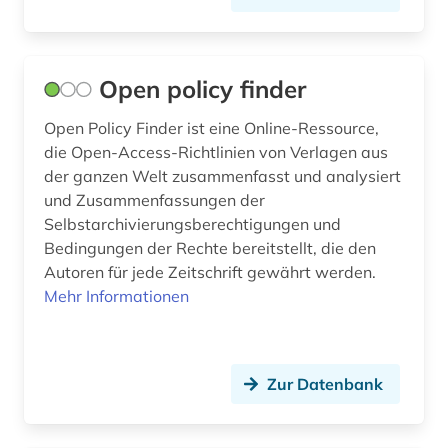
frankreich (1)
freie plattform (1)
Open policy finder
förderpreis für deutsche wissenschaftler im g.
w. leibniz-programm (1)
Open Policy Finder ist eine Online-Ressource,
gbv (1)
die Open-Access-Richtlinien von Verlagen aus
der ganzen Welt zusammenfasst und analysiert
geisteswissenschaften (5)
und Zusammenfassungen der
Selbstarchivierungsberechtigungen und
gender studies (2)
Bedingungen der Rechte bereitstellt, die den
geographie (1)
Autoren für jede Zeitschrift gewährt werden.
Mehr Informationen
geschichte (2)
geschlechterforschung (2)
Zur Datenbank
graue literatur (2)
grenzflächen (1)