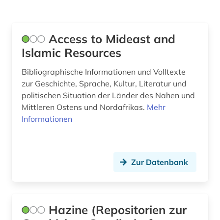
türkisch (1)
Access to Mideast and
urdu (1)
Islamic Resources
usa (2)
Bibliographische Informationen und Volltexte
vorderer orient (1)
zur Geschichte, Sprache, Kultur, Literatur und
politischen Situation der Länder des Nahen und
wirtschaft (1)
Mittleren Ostens und Nordafrikas.
Mehr
Informationen
wörterbuch (1)
zeitschrift (1)
zeitschriftenaufsatz (1)
Zur Datenbank
zeitung (2)
Hazine (Repositorien zur