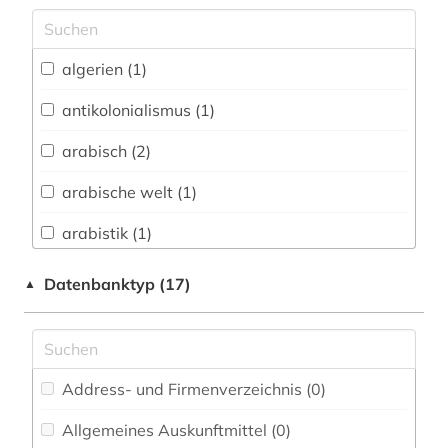
Archäologie (0)
Architektur, Bauingenieur- und
algerien (1)
Vermessungswesen (0)
antikolonialismus (1)
Biologie, Biotechnologie (0)
arabisch (2)
Buch- und Bibliothekswesen,
Informationswissenschaft (1)
arabische welt (1)
Chemie und Pharmazie (0)
arabistik (1)
Elektrotechnik, Elektronik, Nachrichtentechnik
asien (1)
Datenbanktyp (17)
▲
(0)
belletristik (1)
Energietechnik (0)
bericht (1)
Ethnologie (2)
Address- und Firmenverzeichnis (0
)
bibliografie (2)
Geographie (2)
Allgemeines Auskunftmittel (0
)
cia (1)