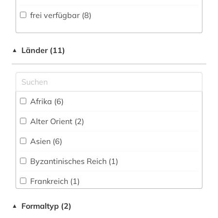
Volltextdatenbank (8
)
frei verfügbar (8)
islam (2)
Medien- und Kommunikationswissenschaften,
Kommunikationsdesign (0)
Wörterbuch, Enzyklopädie, Nachschlagwerk
islamwissenschaften (1)
(1
)
Medizin (0)
Länder (11)
▲
judentum (1)
Zeitung (2
)
Militärwissenschaft (0)
kolonialismus (1)
Zeitungs-, Zeitschriftenbibliographie (0
)
Musikwissenschaft (0)
kultur (2)
Afrika (6)
Natur- und Umweltschutz (0)
kulturwissenschaften (2)
Alter Orient (2)
Pädagogik (0)
kunst (2)
Asien (6)
Philosophie (0)
kunstgeschichte (1)
Byzantinisches Reich (1)
Physik (0)
landeskunde (2)
Frankreich (1)
Politologie (1)
literatur (2)
Israel (1)
Formaltyp (2)
▲
Psychologie (0)
literaturwissenschaft (2)