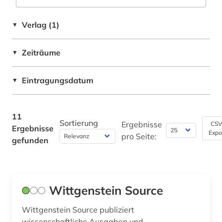
Rechtswissenschaft (0)
Verlag (1)
▼
Romanistik (0)
Slavistik (0)
Zeiträume
▼
Soziologie (0)
Eintragungsdatum
▼
Sport (0)
Technik (0)
11
Sortierung
Ergebnisse
CSV
Ergebnisse
Theologie und Religionswissenschaften (0)
Expo
pro Seite:
gefunden
Werkstoffwissenschaften und
Fertigungstechnik (0)
Wirtschaftswissenschaften (0)
Wittgenstein Source
Wissenschaftskunde, Forschung, Hochschul-,
Wittgenstein Source publiziert
Museumswesen (0)
wissenschaftliche Ausgaben und