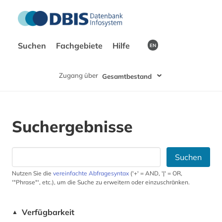
Suchen
Fachgebiete
Hilfe
EN
Zugang über
Gesamtbestand
Suchergebnisse
Suchen
Nutzen Sie die
vereinfachte Abfragesyntax
('+' = AND, '|' = OR,
'"Phrase"', etc.), um die Suche zu erweitern oder einzuschränken.
Verfügbarkeit
▲