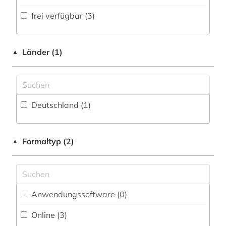
Volltextdatenbank (9
)
frei verfügbar (3)
Medien- und Kommunikationswissenschaften,
Kommunikationsdesign (0)
Wörterbuch, Enzyklopädie, Nachschlagwerk
(1
)
Medizin (0)
Länder (1)
▲
Zeitung (0
)
Militärwissenschaft (0)
Zeitungs-, Zeitschriftenbibliographie (0
)
Musikwissenschaft (1)
Deutschland (1)
Natur- und Umweltschutz (0)
Pädagogik (0)
Formaltyp (2)
▲
Philosophie (8)
Physik (0)
Politologie (0)
Anwendungssoftware (0
)
Online (3
)
Psychologie (0)