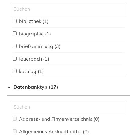
Archäologie (0)
Architektur, Bauingenieur- und
bibliothek (1)
Vermessungswesen (0)
biographie (1)
Biologie, Biotechnologie (0)
briefsammlung (3)
Buch- und Bibliothekswesen,
Informationswissenschaft (1)
feuerbach (1)
Chemie und Pharmazie (0)
katalog (1)
Elektrotechnik, Elektronik, Nachrichtentechnik
komposition (1)
Datenbanktyp (17)
▲
(0)
ludwig (11)
Energietechnik (0)
senfl (1)
Ethnologie (0)
Address- und Firmenverzeichnis (0
)
tagebuch (2)
Geographie (0)
Allgemeines Auskunftmittel (0
)
tieck (2)