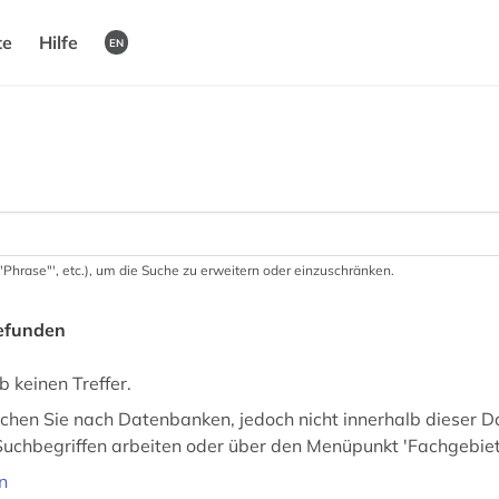
te
Hilfe
EN
 '"Phrase"', etc.), um die Suche zu erweitern oder einzuschränken.
gefunden
b keinen Treffer.
uchen Sie nach Datenbanken, jedoch nicht innerhalb dieser D
uchbegriffen arbeiten oder über den Menüpunkt 'Fachgebiete
n