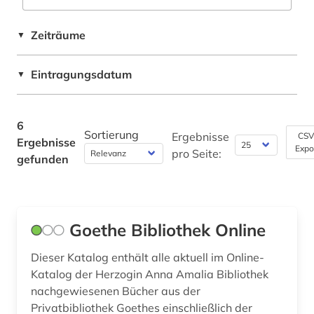
Rechtswissenschaft (0)
Zeiträume
▼
Romanistik (0)
Slavistik (0)
Eintragungsdatum
▼
Soziologie (0)
6
Sport (0)
Sortierung
Ergebnisse
CSV
Ergebnisse
Expo
pro Seite:
Technik (0)
gefunden
Theologie und Religionswissenschaften (0)
Werkstoffwissenschaften und
Goethe Bibliothek Online
Fertigungstechnik (0)
Wirtschaftswissenschaften (0)
Dieser Katalog enthält alle aktuell im Online-
Katalog der Herzogin Anna Amalia Bibliothek
Wissenschaftskunde, Forschung, Hochschul-,
nachgewiesenen Bücher aus der
Museumswesen (0)
Privatbibliothek Goethes einschließlich der