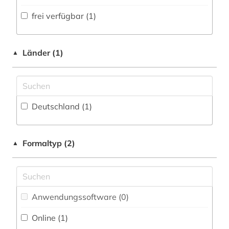
Volltextdatenbank (5
)
frei verfügbar (1)
Medien- und Kommunikationswissenschaften,
Kommunikationsdesign (0)
Wörterbuch, Enzyklopädie, Nachschlagwerk
(0
)
Medizin (0)
Länder (1)
▲
Zeitung (0
)
Militärwissenschaft (0)
Zeitungs-, Zeitschriftenbibliographie (0
)
Musikwissenschaft (0)
Deutschland (1)
Natur- und Umweltschutz (0)
Pädagogik (0)
Formaltyp (2)
▲
Philosophie (0)
Physik (0)
Politologie (0)
Anwendungssoftware (0
)
Online (1
)
Psychologie (0)