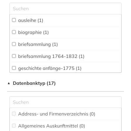
Archäologie (0)
Architektur, Bauingenieur- und
ausleihe (1)
Vermessungswesen (0)
biographie (1)
Biologie, Biotechnologie (0)
briefsammlung (1)
Buch- und Bibliothekswesen,
Informationswissenschaft (1)
briefsammlung 1764-­1832 (1)
Chemie und Pharmazie (0)
geschichte anfänge-1775 (1)
Elektrotechnik, Elektronik, Nachrichtentechnik
gespräch (1)
Datenbanktyp (17)
▲
(0)
goethe (6)
Energietechnik (0)
herzogin anna amalia bibliothek (1)
Ethnologie (0)
Address- und Firmenverzeichnis (0
)
johann wolfgang von (6)
Geographie (0)
Allgemeines Auskunftmittel (0
)
katalog (1)