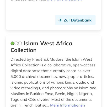
wissenschaft (1)
wissenschaftsphilosophie (1)
Zur Datenbank
wörterbuch (13)
zeitschrift (2)
Islam West Africa
zeitung (1)
Collection
zentralasien (7)
Directed by Frédérick Madore, the Islam West
Africa Collection is a collaborative, open-access
ästhetik (1)
digital database that currently contains over
5,000 archival documents, newspaper articles,
Islamic publications of various kinds, audio and
video recordings, and photographs on Islam and
Muslims in Burkina Faso, Benin, Niger, Nigeria,
Togo and Côte dIvoire. Most of the documents
are in French, but so...
Mehr Informationen