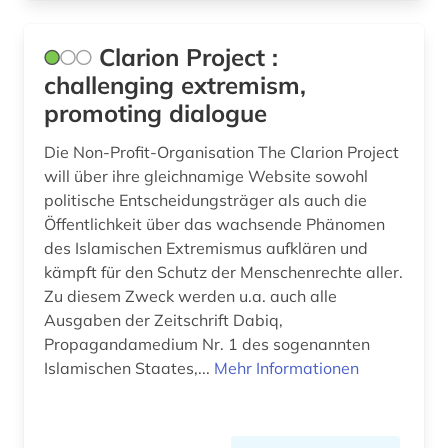
orient (2)
Clarion Project :
orientalische handschriftenkunde (1)
challenging extremism,
orientalistik (18)
promoting dialogue
osmanisch (1)
Die Non-Profit-Organisation The Clarion Project
will über ihre gleichnamige Website sowohl
osmanisches reich (1)
politische Entscheidungsträger als auch die
palästina (1)
Öffentlichkeit über das wachsende Phänomen
des Islamischen Extremismus aufklären und
papyrologie (1)
kämpft für den Schutz der Menschenrechte aller.
Zu diesem Zweck werden u.a. auch alle
persien (1)
Ausgaben der Zeitschrift Dabiq,
Propagandamedium Nr. 1 des sogenannten
persisch (10)
Islamischen Staates,...
Mehr Informationen
philosophie (2)
photographs (1)