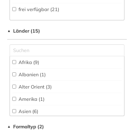
Volltextdatenbank (24
)
frei verfügbar (21)
côte divoire (1)
Medien- und Kommunikationswissenschaften,
Kommunikationsdesign (1)
Wörterbuch, Enzyklopädie, Nachschlagwerk
dendi (1)
(24
)
Medizin (0)
Länder (15)
▲
digital database (1)
Zeitung (0
)
Militärwissenschaft (0)
diskriminierung (1)
Zeitungs-, Zeitschriftenbibliographie (1
)
Musikwissenschaft (0)
dogmatik (1)
Afrika (9)
Natur- und Umweltschutz (1)
elektronische zeitschrift (1)
Albanien (1)
Pädagogik (0)
elektronisches buch (4)
Alter Orient (3)
Philosophie (5)
epigraphie (1)
Amerika (1)
Physik (0)
erkenntnistheorie (1)
Asien (6)
Politologie (7)
ethik (1)
Bosnien-Herzegowina (1)
Formaltyp (2)
▲
Psychologie (0)
europa (1)