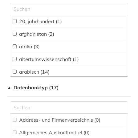
Archäologie (2)
Architektur, Bauingenieur- und
20. jahrhundert (1)
Vermessungswesen (0)
afghanistan (2)
Biologie, Biotechnologie (0)
afrika (3)
Buch- und Bibliothekswesen,
Informationswissenschaft (4)
altertumswissenschaft (1)
Chemie und Pharmazie (0)
arabisch (14)
Elektrotechnik, Elektronik, Nachrichtentechnik
arabische staaten (1)
Datenbanktyp (17)
▲
(0)
arabistik (9)
Energietechnik (0)
architektur (1)
Ethnologie (7)
Address- und Firmenverzeichnis (0
)
archival documents (1)
Geographie (3)
Allgemeines Auskunftmittel (0
)
archäologie (1)