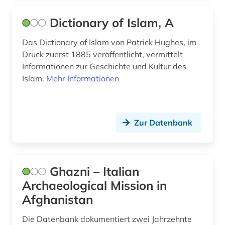
iran (1)
Dictionary of Islam, A
iranische sprachen (2)
Das Dictionary of Islam von Patrick Hughes, im
iranistik (11)
Druck zuerst 1885 veröffentlicht, vermittelt
islam (61)
Informationen zur Geschichte und Kultur des
Islam.
Mehr Informationen
islamische architektur (2)
islamische kunst (2)
Zur Datenbank
islamische staaten (4)
islamische theologie (1)
islamische welt (1)
Ghazni – Italian
Archaeological Mission in
islamischer staat (1)
Afghanistan
islamismus (1)
Die Datenbank dokumentiert zwei Jahrzehnte