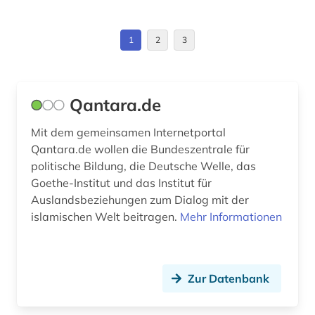
hausa (1)
1
2
3
hebräisch (2)
heiliger heilige (1)
Qantara.de
hinduismus (1)
Mit dem gemeinsamen Internetportal
hugh (1)
Qantara.de wollen die Bundeszentrale für
politische Bildung, die Deutsche Welle, das
inschrift (1)
Goethe-Institut und das Institut für
Auslandsbeziehungen zum Dialog mit der
intellektueller (1)
islamischen Welt beitragen.
Mehr Informationen
internationales arbeitsrecht (1)
internationales handelsrecht (1)
Zur Datenbank
internationales öffentliches recht (1)