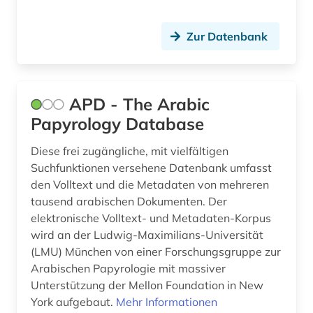
religion (3)
Zur Datenbank
religionsgeschichte (1)
religionsphilosophie (1)
APD - The Arabic
russland (2)
Papyrology Database
schwarzafrika (1)
Diese frei zugängliche, mit vielfältigen
seerecht (1)
Suchfunktionen versehene Datenbank umfasst
den Volltext und die Metadaten von mehreren
sowjetunion (3)
tausend arabischen Dokumenten. Der
sozialer wandel (1)
elektronische Volltext- und Metadaten-Korpus
wird an der Ludwig-Maximilians-Universität
sozialphilosophie (1)
(LMU) München von einer Forschungsgruppe zur
Arabischen Papyrologie mit massiver
sozialwissenschaft (1)
Unterstützung der Mellon Foundation in New
York aufgebaut.
Mehr Informationen
sozialwissenschaften (1)