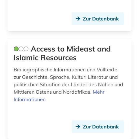
moderne (2)
moralphilosophie (1)
Zur Datenbank
mudjahedin (2)
muslim (2)
Access to Mideast and
naher osten (14)
Islamic Resources
newspaper articles (1)
Bibliographische Informationen und Volltexte
zur Geschichte, Sprache, Kultur, Literatur und
niger (1)
politischen Situation der Länder des Nahen und
Mittleren Ostens und Nordafrikas.
Mehr
nigeria (1)
Informationen
nordafrika (2)
online-publikation (4)
Zur Datenbank
open-access (1)