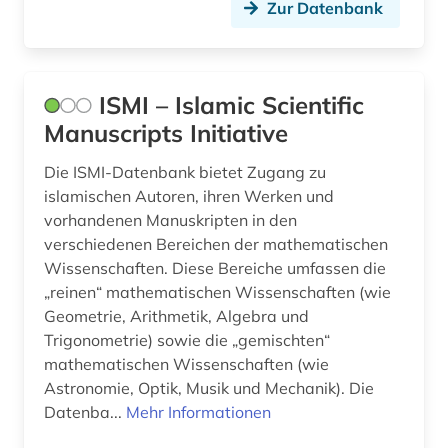
Zur Datenbank
pluralismus (1)
politik (2)
ISMI – Islamic Scientific
politiker (1)
Manuscripts Initiative
politikwissenschaft (1)
Die ISMI-Datenbank bietet Zugang zu
politische philosophie (1)
islamischen Autoren, ihren Werken und
vorhandenen Manuskripten in den
presse (2)
verschiedenen Bereichen der mathematischen
qatar (1)
Wissenschaften. Diese Bereiche umfassen die
„reinen“ mathematischen Wissenschaften (wie
quelle wörterbuch (1)
Geometrie, Arithmetik, Algebra und
Trigonometrie) sowie die „gemischten“
rassismus (1)
mathematischen Wissenschaften (wie
Astronomie, Optik, Musik und Mechanik). Die
recht (1)
Datenba...
Mehr Informationen
rechtsprechung (1)