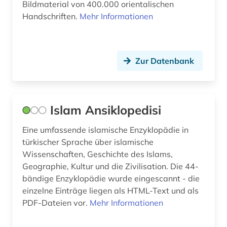
Bildmaterial von 400.000 orientalischen
kolonialismus (1)
Handschriften.
Mehr Informationen
koran (2)
kultur (1)
Zur Datenbank
kulturwissenschaften (1)
liberalismus (1)
Islam Ansiklopedisi
literatur (1)
literaturgeschichte (1)
Eine umfassende islamische Enzyklopädie in
türkischer Sprache über islamische
literaturwissenschaft (1)
Wissenschaften, Geschichte des Islams,
Geographie, Kultur und die Zivilisation. Die 44-
luther-bibel (1)
bändige Enzyklopädie wurde eingescannt - die
einzelne Einträge liegen als HTML-Text und als
maghreb (1)
PDF-Dateien vor.
Mehr Informationen
maghreb-studien (1)