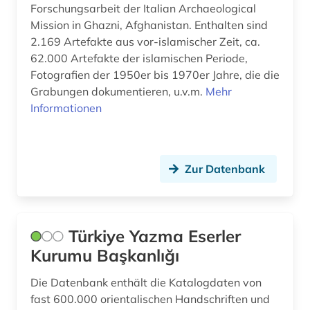
islamwissenschaft (13)
Forschungsarbeit der Italian Archaeological
Mission in Ghazni, Afghanistan. Enthalten sind
islamwissenschaften (3)
2.169 Artefakte aus vor-islamischer Zeit, ca.
62.000 Artefakte der islamischen Periode,
israel (1)
Fotografien der 1950er bis 1970er Jahre, die die
judaistik (1)
Grabungen dokumentieren, u.v.m.
Mehr
Informationen
juden (1)
judentum (5)
Zur Datenbank
karten (1)
katalog (3)
katholische kirche (1)
Türkiye Yazma Eserler
Kurumu Başkanlığı
katholizismus (1)
Die Datenbank enthält die Katalogdaten von
kennedy (1)
fast 600.000 orientalischen Handschriften und