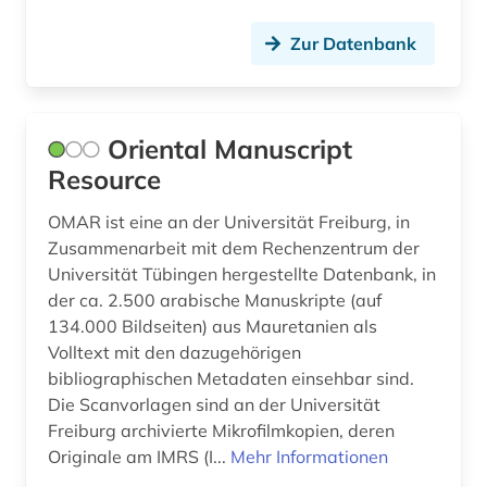
manuskript (1)
Zur Datenbank
manuskripte (1)
mathematik (1)
Oriental Manuscript
mauretanien (2)
Resource
mena-region (1)
OMAR ist eine an der Universität Freiburg, in
menschenrecht (1)
Zusammenarbeit mit dem Rechenzentrum der
Universität Tübingen hergestellte Datenbank, in
mittelasien (5)
der ca. 2.500 arabische Manuskripte (auf
mittelasien (1)
134.000 Bildseiten) aus Mauretanien als
Volltext mit den dazugehörigen
mittelasien <gus> (1)
bibliographischen Metadaten einsehbar sind.
Die Scanvorlagen sind an der Universität
mittelasien gus (1)
Freiburg archivierte Mikrofilmkopien, deren
Originale am IMRS (I...
Mehr Informationen
mittlerer osten (2)