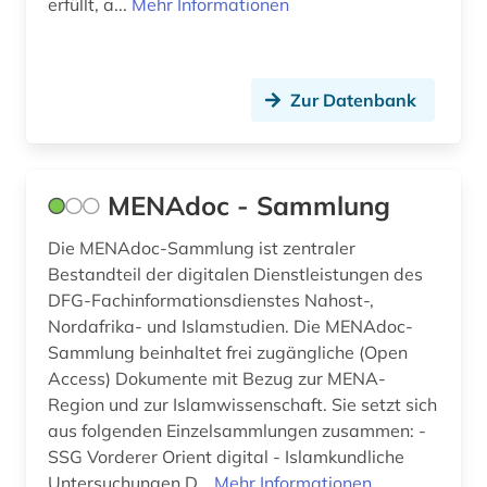
erfüllt, a...
Mehr Informationen
turkspra (1)
turksprachen (7)
Zur Datenbank
türkei (1)
türkisch (2)
MENAdoc - Sammlung
umweltrecht (1)
Die MENAdoc-Sammlung ist zentraler
video recordings (1)
Bestandteil der digitalen Dienstleistungen des
vorderer orient (1)
DFG-Fachinformationsdienstes Nahost-,
Nordafrika- und Islamstudien. Die MENAdoc-
west africa (1)
Sammlung beinhaltet frei zugängliche (Open
Access) Dokumente mit Bezug zur MENA-
westafrika (1)
Region und zur Islamwissenschaft. Sie setzt sich
aus folgenden Einzelsammlungen zusammen: -
westasien (2)
SSG Vorderer Orient digital - Islamkundliche
westsahara (1)
Untersuchungen D...
Mehr Informationen