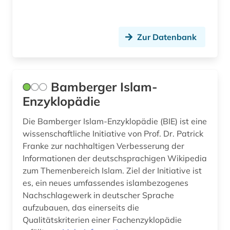
subsaharisches afrika (1)
südasien (7)
Zur Datenbank
taliban (2)
technologie (1)
Bamberger Islam-
terrorismus (1)
Enzyklopädie
theolog (1)
Die Bamberger Islam-Enzyklopädie (BIE) ist eine
wissenschaftliche Initiative von Prof. Dr. Patrick
theologie (2)
Franke zur nachhaltigen Verbesserung der
Informationen der deutschsprachigen Wikipedia
theologie und religionswissenschaften (1)
zum Themenbereich Islam. Ziel der Initiative ist
togo (1)
es, ein neues umfassendes islambezogenes
Nachschlagewerk in deutscher Sprache
tradition (1)
aufzubauen, das einerseits die
Qualitätskriterien einer Fachenzyklopädie
turkologie (8)