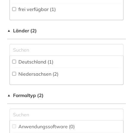
Volltextdatenbank (0
)
frei verfügbar (1)
Medien- und Kommunikationswissenschaften,
Kommunikationsdesign (0)
Wörterbuch, Enzyklopädie, Nachschlagwerk
(0
)
Medizin (1)
Länder (2)
▲
Zeitung (1
)
Militärwissenschaft (0)
Zeitungs-, Zeitschriftenbibliographie (0
)
Musikwissenschaft (0)
Deutschland (1)
Natur- und Umweltschutz (0)
Niedersachsen (2)
Pädagogik (0)
Philosophie (0)
Formaltyp (2)
▲
Physik (0)
Politologie (0)
Psychologie (0)
Anwendungssoftware (0
)