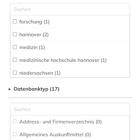
Archäologie (0)
Architektur, Bauingenieur- und
forschung (1)
Vermessungswesen (0)
hannover (2)
Biologie, Biotechnologie (0)
medizin (1)
Buch- und Bibliothekswesen,
Informationswissenschaft (0)
medizinische hochschule hannover (1)
Chemie und Pharmazie (0)
niedersachsen (1)
Elektrotechnik, Elektronik, Nachrichtentechnik
zeitung (1)
Datenbanktyp (17)
▲
(0)
Energietechnik (0)
Ethnologie (0)
Address- und Firmenverzeichnis (0
)
Geographie (0)
Allgemeines Auskunftmittel (0
)