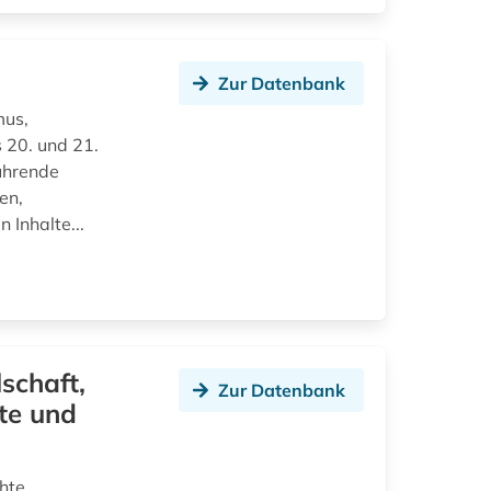
Zur Datenbank
mus,
s 20. und 21.
führende
en,
 Inhalte...
schaft,
Zur Datenbank
hte und
hte,