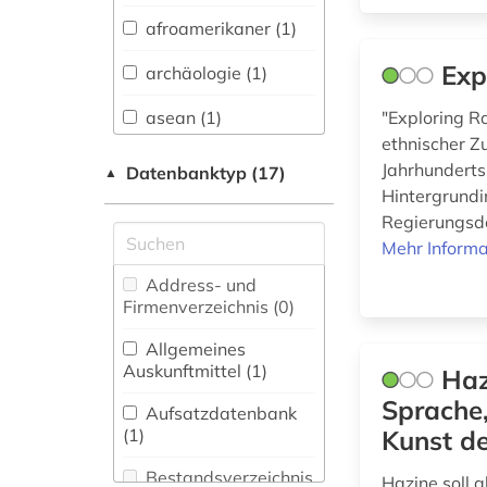
Sprachen und
afroamerikaner (1)
Literaturen (1)
Exp
archäologie (1)
Anglistik.
Amerikanistik (3)
asean (1)
"Exploring R
ethnischer Zu
Archäologie (0)
asien (1)
Jahrhunderts
Datenbanktyp (17)
▲
Architektur,
Hintergrundi
asienforschung (1)
Bauingenieur- und
Regierungsdo
Vermessungswesen (0)
Mehr Informa
bildung (1)
Biologie,
Address- und
biodiversität (1)
Biotechnologie (0)
Firmenverzeichnis (0
)
china (2)
Buch- und
Allgemeines
Bibliothekswesen,
Auskunftmittel (1
)
Haz
deutschland (1)
Informationswissenschaft
Sprache,
(1)
Aufsatzdatenbank
elektronisches buch
(1
)
Kunst d
(2)
Chemie und
Pharmazie (0)
Bestandsverzeichnis
Hazine soll 