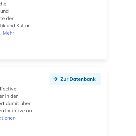
che,
 und
te der
tik und Kultur
..
Mehr
Zur Datenbank
ffective
er in der
ert damit über
 Initiative an
ationen