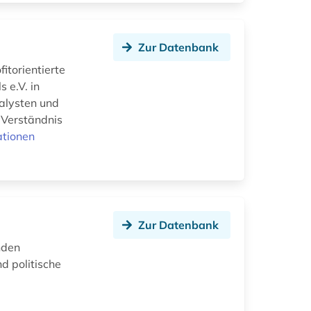
Zur Datenbank
itorientierte
 e.V. in
nalysten und
 Verständnis
ationen
Zur Datenbank
nden
d politische