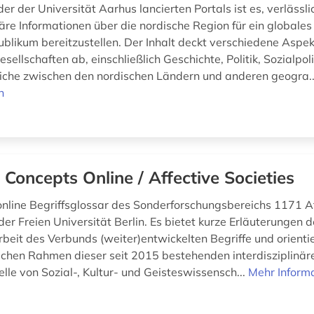
der der Universität Aarhus lancierten Portals ist es, verlässli
näre Informationen über die nordische Region für ein globales
ublikum bereitzustellen. Der Inhalt deckt verschiedene Aspek
sellschaften ab, einschließlich Geschichte, Politik, Sozialpoli
iche zwischen den nordischen Ländern und anderen geogra.
n
 Concepts Online / Affective Societies
online Begriffsglossar des Sonderforschungsbereichs 1171 A
der Freien Universität Berlin. Es bietet kurze Erläuterungen d
beit des Verbunds (weiter)entwickelten Begriffe und orienti
schen Rahmen dieser seit 2015 bestehenden interdisziplinären
elle von Sozial-, Kultur- und Geisteswissensch...
Mehr Inform