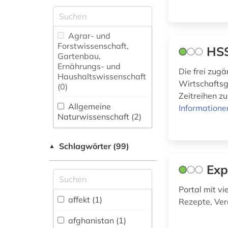
Agrar- und
Forstwissenschaft,
HSS
Gartenbau,
Ernährungs- und
Die frei zug
Haushaltswissenschaft
Wirtschaftsg
(0)
Zeitreihen z
Allgemeine
Informatione
Naturwissenschaft (2)
Allgemeine und
Schlagwörter (99)
fachübergreifende
▲
Datenbanken (11)
Exp
Allgemeine und
vergleichende Sprach-
Portal mit vi
und
affekt (1)
Rezepte, Ver
Literaturwissenschaft.
Indogermanistik.
afghanistan (1)
Außereuropäische