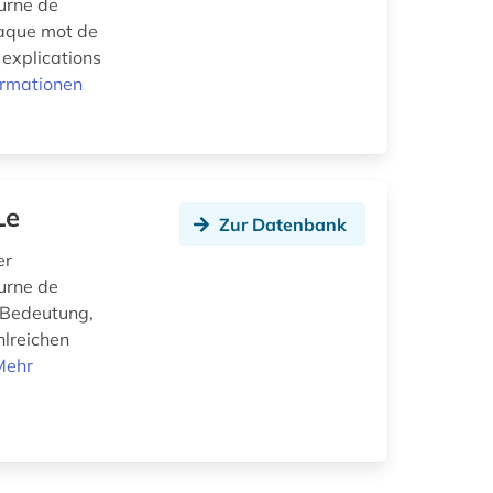
Curne de
haque mot de
, explications
ormationen
Le
Zur Datenbank
er
Curne de
 Bedeutung,
hlreichen
Mehr