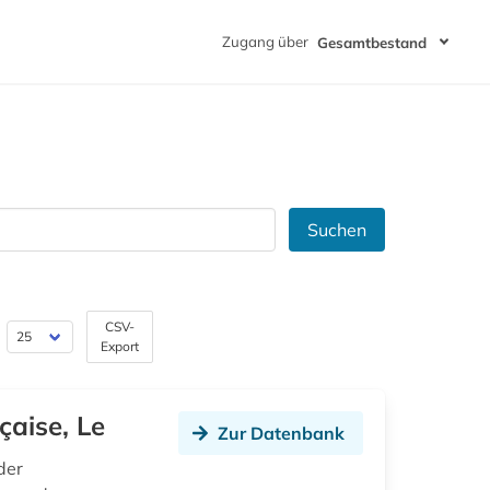
Zugang über
Gesamtbestand
Suchen
CSV-
Export
çaise, Le
Zur Datenbank
der