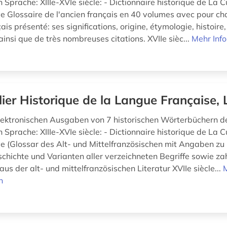
 Sprache: XIIIe-XVIe siècle: - Dictionnaire historique de La 
e Glossaire de l'ancien français en 40 volumes avec pour c
çais présenté: ses significations, origine, étymologie, histoire
ainsi que de très nombreuses citations. XVIIe sièc...
Mehr Inf
lier Historique de la Langue Française, 
elektronischen Ausgaben von 7 historischen Wörterbüchern d
 Sprache: XIIIe-XVIe siècle: - Dictionnaire historique de La 
e (Glossar des Alt- und Mittelfranzösischen mit Angaben zu
schichte und Varianten aller verzeichneten Begriffe sowie za
aus der alt- und mittelfranzösischen Literatur XVIIe siècle...
n