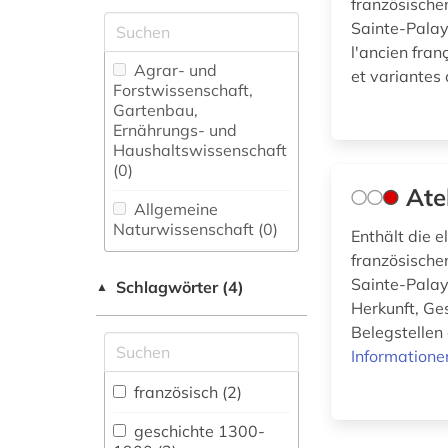
französischen
Sainte-Palay
l'ancien fran
Agrar- und
et variantes 
Forstwissenschaft,
Gartenbau,
Ernährungs- und
Haushaltswissenschaft
(0)
Ate
Allgemeine
Naturwissenschaft (0)
Enthält die 
französischen
Allgemeine und
Sainte-Palay
Schlagwörter (4)
fachübergreifende
▲
Datenbanken (0)
Herkunft, Ge
Belegstellen 
Allgemeine und
Informatione
vergleichende Sprach-
und
französisch (2)
Literaturwissenschaft.
Indogermanistik.
geschichte 1300-
Außereuropäische