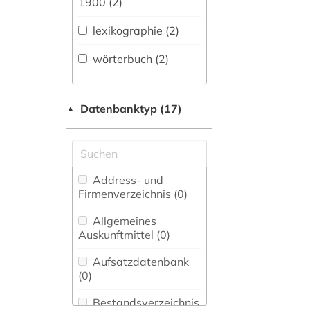
1900 (2)
Sprachen und
Literaturen (0)
lexikographie (2)
Anglistik.
wörterbuch (2)
Amerikanistik (0)
Archäologie (0)
Datenbanktyp (17)
▲
Architektur,
Bauingenieur- und
Vermessungswesen (0)
Biologie,
Address- und
Biotechnologie (0)
Firmenverzeichnis (0
)
Buch- und
Allgemeines
Bibliothekswesen,
Auskunftmittel (0
)
Informationswissenschaft
(0)
Aufsatzdatenbank
(0
)
Chemie und
Pharmazie (0)
Bestandsverzeichnis