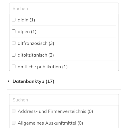
Archäologie (1)
Architektur, Bauingenieur- und
alain (1)
Vermessungswesen (1)
alpen (1)
Biologie, Biotechnologie (0)
altfranzösisch (3)
Buch- und Bibliothekswesen,
Informationswissenschaft (1)
altokzitanisch (2)
Chemie und Pharmazie (0)
amtliche publikation (1)
Elektrotechnik, Elektronik, Nachrichtentechnik
anglistik (1)
Datenbanktyp (17)
▲
(0)
anglonormannisch (1)
Energietechnik (0)
artusepik (2)
Ethnologie (2)
Address- und Firmenverzeichnis (0
)
autor (2)
Geographie (2)
Allgemeines Auskunftmittel (0
)
balkanromanistik (11)