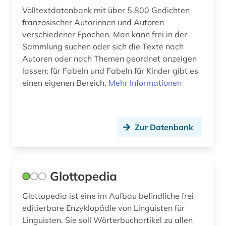
korpus <linguistik> (1)
Volltextdatenbank mit über 5.800 Gedichten
französischer Autorinnen und Autoren
kultur (3)
verschiedener Epochen. Man kann frei in der
Sammlung suchen oder sich die Texte nach
kulturgeschichte (1)
Autoren oder nach Themen geordnet anzeigen
kulturwissenschaften (29)
lassen; für Fabeln und Fabeln für Kinder gibt es
einen eigenen Bereich.
Mehr Informationen
landeskunde (13)
latein (1)
Zur Datenbank
lexikon (1)
linguistik (4)
literatur (8)
Glottopedia
literaturgeschichte (1)
Glottopedia ist eine im Aufbau befindliche frei
editierbare Enzyklopädie von Linguisten für
literaturwissenschaft (37)
Linguisten. Sie soll Wörterbuchartikel zu allen