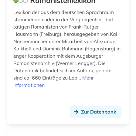
Romanistenlexikon
frauenforschung (1)
Lexikon der aus dem deutschen Sprachraum
galloromanisch (1)
stammenden oder in der Vergangenheit dort
galloromanistik (74)
tätigen Romanisten von Frank-Rutger
Hausmann (Freiburg), herausgegeben von Kai
geisteswissenschaften (2)
Nonnenmacher unter Mitarbeit von Alexander
Kalkhoff und Dominik Bohmann (Regensburg) in
germanistik (1)
enger Kooperation mit dem Augsburger
geschichte (4)
Romanistenarchiv (Werner Lengger). Die
Datenbank befindet sich im Aufbau, geplant
geschichte &lt;1550-1921&gt; (1)
sind ca. 660 Einträge zu Leb...
Mehr
Informationen
geschichte 1450-1912 (1)
geschichte 1606-1935 (1)
Zur Datenbank
geschichte 1751-1772 (1)
geschichte 1789-1960 (1)