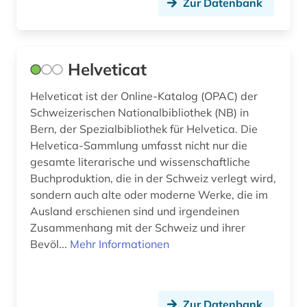
Zur Datenbank
schriftsteller (5)
schwarzafrika (1)
Helveticat
schweiz (4)
Helveticat ist der Online-Katalog (OPAC) der
schweizerische nationalbibliothek (1)
Schweizerischen Nationalbibliothek (NB) in
Bern, der Spezialbibliothek für Helvetica. Die
slavistik (1)
Helvetica-Sammlung umfasst nicht nur die
sozialwissenschaften (1)
gesamte literarische und wissenschaftliche
Buchproduktion, die in der Schweiz verlegt wird,
spanisch (3)
sondern auch alte oder moderne Werke, die im
Ausland erschienen sind und irgendeinen
sprachpraxis (9)
Zusammenhang mit der Schweiz und ihrer
sprachschwierigkeit (1)
Bevöl...
Mehr Informationen
sprachunterricht (1)
sprachwissenschaft (30)
Zur Datenbank