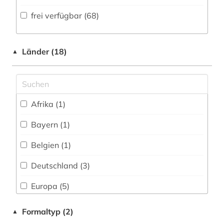
Volltextdatenbank (26
)
frei verfügbar (68)
comédie française (1)
Medien- und Kommunikationswissenschaften,
Kommunikationsdesign (2)
Wörterbuch, Enzyklopädie, Nachschlagwerk
de inventoribus rerum (1)
(25
)
Medizin (0)
Länder (18)
▲
denkmal (1)
Zeitung (2
)
Militärwissenschaft (0)
deutsch (3)
Zeitungs-, Zeitschriftenbibliographie (0
)
Musikwissenschaft (0)
didaktik (2)
Afrika (1)
Natur- und Umweltschutz (0)
dissertationen (1)
Bayern (1)
Pädagogik (0)
dolmetschen (1)
Belgien (1)
Philosophie (3)
drama (1)
Deutschland (3)
Physik (0)
druckgraphik (1)
Europa (5)
Politologie (1)
druckwerk (1)
Frankreich (29)
Formaltyp (2)
▲
Psychologie (0)
elektronische bibliothek (2)