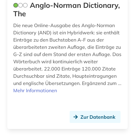
geschichte der philologie (1)
Anglo-Norman Dictionary,
The
geschichte der romanistik (1)
Die neue Online-Ausgabe des Anglo-Norman
griechisch (1)
Dictionary (AND) ist ein Hybridwerk: sie enthält
handschrift (1)
Einträge zu den Buchstaben A-F aus der
überarbeiteten zweiten Auflage, die Einträge zu
hennin (1)
G-Z sind auf dem Stand der ersten Auflage. Das
Wörterbuch wird kontinuierlich weiter
hispanistik (18)
überarbeitet. 22.000 Einträge 120.000 Zitate
honoré de (1)
Durchsuchbar sind Zitate, Haupteintragungen
und englische Übersetzungen. Ergänzend zum ...
iberoromanistik (18)
Mehr Informationen
internetportal (1)
italia (1)
Zur Datenbank
italianistik (24)