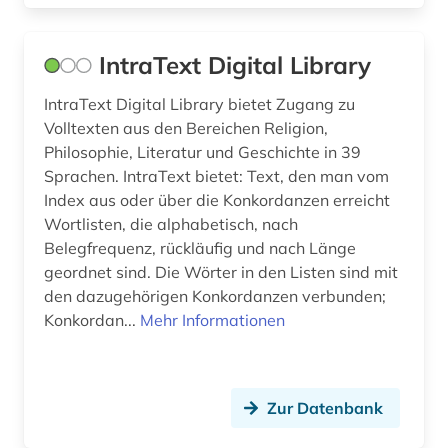
parlamentsdebatte (1)
IntraText Digital Library
personenlexikon (1)
philosophie (1)
IntraText Digital Library bietet Zugang zu
Volltexten aus den Bereichen Religion,
phonologie (1)
Philosophie, Literatur und Geschichte in 39
Sprachen. IntraText bietet: Text, den man vom
politik (2)
Index aus oder über die Konkordanzen erreicht
Wortlisten, die alphabetisch, nach
polnisch (1)
Belegfrequenz, rückläufig und nach Länge
polydorus (1)
geordnet sind. Die Wörter in den Listen sind mit
den dazugehörigen Konkordanzen verbunden;
portugiesisch (2)
Konkordan...
Mehr Informationen
quelle (6)
recht (1)
Zur Datenbank
robbe-grillet (1)