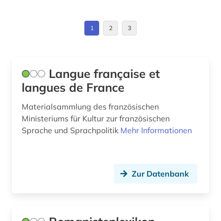
Suedamerika (1)
filmgeschichte (1)
1
2
3
forschung (1)
forschungsprojekt (1)
Langue française et
foto (1)
langues de France
fotografie (1)
Materialsammlung des französischen
Ministeriums für Kultur zur französischen
frankokanadisch (1)
Sprache und Sprachpolitik
Mehr Informationen
frankophonie (1)
frankreich (15)
Zur Datenbank
französisch (16)
französische revolution (1)