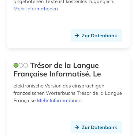
angebotenen Texte ist kostenlos zugänglich.
mundart (1)
Mehr Informationen
musik (1)
märchen (1)
Zur Datenbank
nationalbibliografie (2)
nationalkonvent (1)
Trésor de la Langue
naturwissenschaften (2)
Française Informatisé, Le
neuerwerbung (1)
elektronische Version des einsprachigen
französischen Wörterbuchs Trésor de la Langue
niederlandistik (1)
Française
Mehr Informationen
orthographie (1)
ortsname (1)
Zur Datenbank
paris (2)