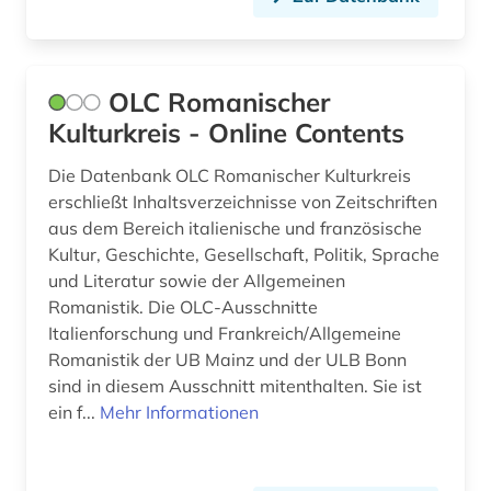
subsaharisches afrika (1)
textcorpus (1)
OLC Romanischer
textkorpus (2)
Kulturkreis - Online Contents
textsammlung (1)
Die Datenbank OLC Romanischer Kulturkreis
erschließt Inhaltsverzeichnisse von Zeitschriften
theaterwissenschaft (1)
aus dem Bereich italienische und französische
Kultur, Geschichte, Gesellschaft, Politik, Sprache
translationswissenschaft (2)
und Literatur sowie der Allgemeinen
troubadourlyrik (1)
Romanistik. Die OLC-Ausschnitte
Italienforschung und Frankreich/Allgemeine
tschechisch (1)
Romanistik der UB Mainz und der ULB Bonn
sind in diesem Ausschnitt mitenthalten. Sie ist
unterricht (1)
ein f...
Mehr Informationen
vergilius (1)
verlag (1)