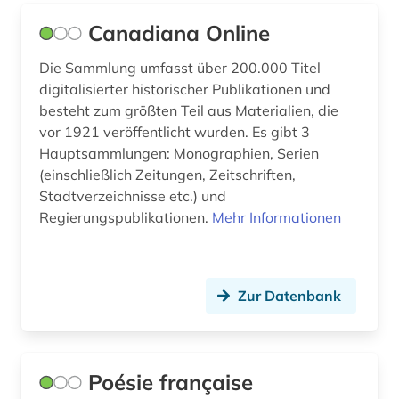
italienisch (3)
Canadiana Online
jiddisch (1)
Die Sammlung umfasst über 200.000 Titel
kanada (2)
digitalisierter historischer Publikationen und
besteht zum größten Teil aus Materialien, die
karibik (1)
vor 1921 veröffentlicht wurden. Es gibt 3
Hauptsammlungen: Monographien, Serien
karte (1)
(einschließlich Zeitungen, Zeitschriften,
katalog (1)
Stadtverzeichnisse etc.) und
Regierungspublikationen.
Mehr Informationen
kino (1)
kognitive linguistik (1)
Zur Datenbank
konkordanz (1)
korpus (1)
korpus (5)
Poésie française