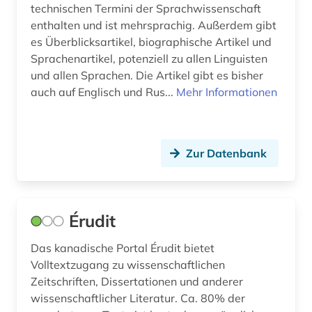
technischen Termini der Sprachwissenschaft
lothringen (1)
enthalten und ist mehrsprachig. Außerdem gibt
lusitanistik (16)
es Überblicksartikel, biographische Artikel und
Sprachenartikel, potenziell zu allen Linguisten
luxemburg (2)
und allen Sprachen. Die Artikel gibt es bisher
auch auf Englisch und Rus...
Mehr Informationen
luxemburger literaturarchiv (1)
ländername (1)
medienwissenschaft (16)
Zur Datenbank
mediävistik (1)
mersch (1)
Érudit
michel (1)
Das kanadische Portal Érudit bietet
Volltextzugang zu wissenschaftlichen
mittelalter (1)
Zeitschriften, Dissertationen und anderer
mittelfranzösisch (1)
wissenschaftlicher Literatur. Ca. 80% der