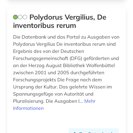
romania (1)
Polydorus Vergilius, De
romanische philologie (1)
inventoribus rerum
romanische sprachen (1)
Die Datenbank und das Portal zu Ausgaben von
romanische sprachen und literaturen (1)
Polydorus Vergilius De inventoribus rerum sind
Ergebnis des von der Deutschen
romanist (1)
Forschungsgemeinschaft (DFG) geförderten und
an der Herzog August Bibliothek Wolfenbüttel
romanistik (5)
zwischen 2001 und 2005 durchgeführten
Forschungsprojekts Die Frage nach dem
romanistin (1)
Ursprung der Kultur. Das gelehrte Wissen im
russisch (1)
Spannungsgefüge von Autorität und
Pluralisierung. Die Ausgaben l...
Mehr
rätoromanisch (4)
Informationen
sage (1)
sammlung (1)