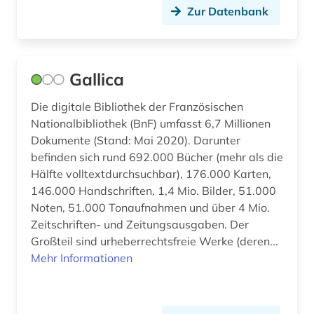
Zur Datenbank
vinck (1)
vogesen (1)
Gallica
wirtschaft (2)
Die digitale Bibliothek der Französischen
wissenschaftsgeschichte (1)
Nationalbibliothek (BnF) umfasst 6,7 Millionen
wörterbuch (19)
Dokumente (Stand: Mai 2020). Darunter
befinden sich rund 692.000 Bücher (mehr als die
zeitschriften (2)
Hälfte volltextdurchsuchbar), 176.000 Karten,
146.000 Handschriften, 1,4 Mio. Bilder, 51.000
zeitschriftenaufsatz (1)
Noten, 51.000 Tonaufnahmen und über 4 Mio.
zeitung (2)
Zeitschriften- und Zeitungsausgaben. Der
Großteil sind urheberrechtsfreie Werke (deren...
übersetzung (2)
Mehr Informationen
übersetzungswissenschaft (4)