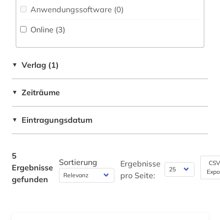
Rechtswissenschaft (0)
Anwendungssoftware (0
)
Online (3
)
Romanistik (0)
Slavistik (0)
Verlag (1)
▼
Soziologie (2)
Sport (0)
Zeiträume
▼
Technik (0)
Eintragungsdatum
▼
Theologie und Religionswissenschaften (1)
Werkstoffwissenschaften und
5
Fertigungstechnik (0)
Sortierung
Ergebnisse
CSV
Ergebnisse
Expo
pro Seite:
gefunden
Wirtschaftswissenschaften (0)
Wissenschaftskunde, Forschung, Hochschul-,
Museumswesen (0)