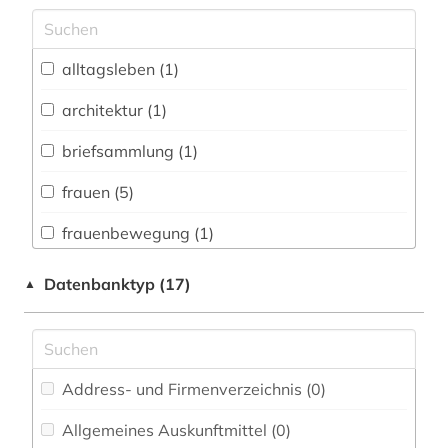
Archäologie (1)
Architektur, Bauingenieur- und
alltagsleben (1)
Vermessungswesen (1)
architektur (1)
Biologie, Biotechnologie (0)
briefsammlung (1)
Buch- und Bibliothekswesen,
Informationswissenschaft (0)
frauen (5)
Chemie und Pharmazie (0)
frauenbewegung (1)
Elektrotechnik, Elektronik, Nachrichtentechnik
gender (2)
Datenbanktyp (17)
▲
(0)
geschichte (1)
Energietechnik (0)
handschrift (1)
Ethnologie (1)
Address- und Firmenverzeichnis (0
)
kloster (1)
Geographie (0)
Allgemeines Auskunftmittel (0
)
literatur (1)