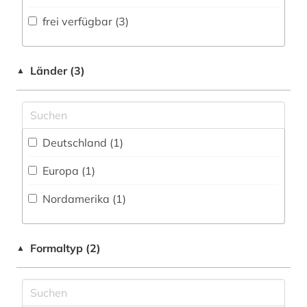
Volltextdatenbank (2
)
frei verfügbar (3)
Medien- und Kommunikationswissenschaften,
Kommunikationsdesign (0)
Wörterbuch, Enzyklopädie, Nachschlagwerk
(0
)
Medizin (0)
Länder (3)
▲
Zeitung (0
)
Militärwissenschaft (0)
Zeitungs-, Zeitschriftenbibliographie (0
)
Musikwissenschaft (0)
Deutschland (1)
Natur- und Umweltschutz (0)
Europa (1)
Pädagogik (1)
Nordamerika (1)
Philosophie (1)
Physik (0)
Formaltyp (2)
▲
Politologie (1)
Psychologie (1)