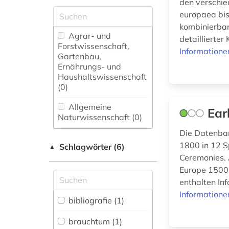
den verschie
europaea bis
kombinierbar
Agrar- und
detaillierter
Forstwissenschaft,
Informatione
Gartenbau,
Ernährungs- und
Haushaltswissenschaft
(0)
Allgemeine
Ear
Naturwissenschaft (0)
Die Datenban
Allgemeine und
1800 in 12 S
Schlagwörter (6)
fachübergreifende
▲
Datenbanken (0)
Ceremonies. A
Europe 1500
Allgemeine und
enthalten In
vergleichende Sprach-
Informatione
und
bibliografie (1)
Literaturwissenschaft.
Indogermanistik.
brauchtum (1)
Außereuropäische