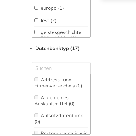
Sprachen und
europa (1)
Literaturen (0)
fest (2)
Anglistik.
Amerikanistik (1)
geistesgeschichte
<1500 - 1800> (1)
Archäologie (0)
Datenbanktyp (17)
▲
tradition (1)
Architektur,
Bauingenieur- und
Vermessungswesen (0)
Biologie,
Address- und
Biotechnologie (0)
Firmenverzeichnis (0
)
Buch- und
Allgemeines
Bibliothekswesen,
Auskunftmittel (0
)
Informationswissenschaft
(0)
Aufsatzdatenbank
(0
)
Chemie und
Pharmazie (0)
Bestandsverzeichnis