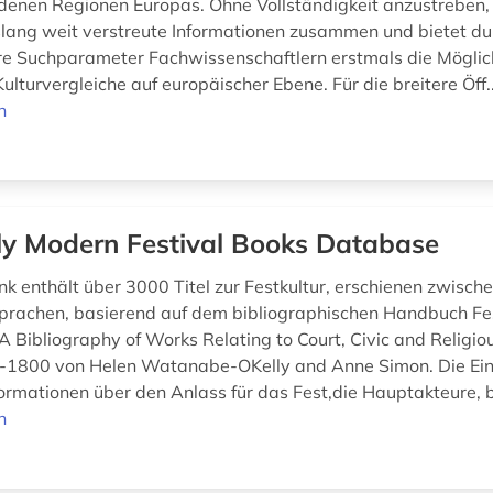
denen Regionen Europas. Ohne Vollständigkeit anzustreben, f
lang weit verstreute Informationen zusammen und bietet dur
e Suchparameter Fachwissenschaftlern erstmals die Möglic
 Kulturvergleiche auf europäischer Ebene. Für die breitere Öff.
n
ly Modern Festival Books Database
k enthält über 3000 Titel zur Festkultur, erschienen zwisc
prachen, basierend auf dem bibliographischen Handbuch Fe
 Bibliography of Works Relating to Court, Civic and Religiou
-1800 von Helen Watanabe-OKelly and Anne Simon. Die Ei
formationen über den Anlass für das Fest,die Hauptakteure, b
n