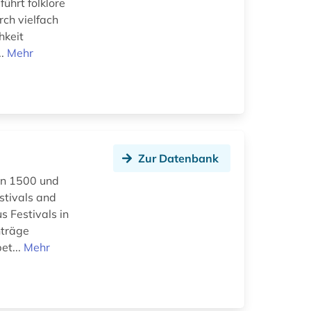
ührt folklore
ch vielfach
hkeit
..
Mehr
Zur Datenbank
hen 1500 und
stivals and
s Festivals in
nträge
et...
Mehr