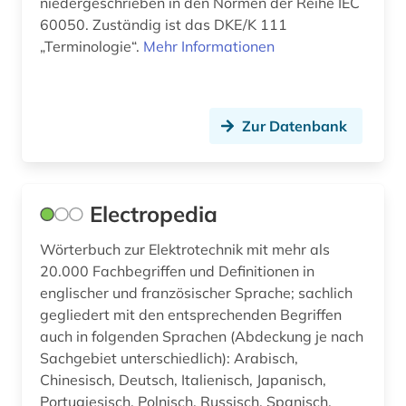
niedergeschrieben in den Normen der Reihe IEC
neue medien (1)
60050. Zuständig ist das DKE/K 111
numerische mathematik (1)
„Terminologie“.
Mehr Informationen
online-publikation (1)
open access (1)
Zur Datenbank
optik (1)
physik (6)
Electropedia
programmierung (1)
Wörterbuch zur Elektrotechnik mit mehr als
prüftechnik (3)
20.000 Fachbegriffen und Definitionen in
englischer und französischer Sprache; sachlich
regeltechnik (1)
gegliedert mit den entsprechenden Begriffen
auch in folgenden Sprachen (Abdeckung je nach
robotik (1)
Sachgebiet unterschiedlich): Arabisch,
software (2)
Chinesisch, Deutsch, Italienisch, Japanisch,
Portugiesisch, Polnisch, Russisch, Spanisch,