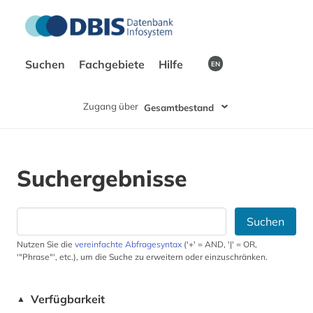
Suchen
Fachgebiete
Hilfe
EN
Zugang über
Gesamtbestand
Suchergebnisse
Suchen
Nutzen Sie die
vereinfachte Abfragesyntax
('+' = AND, '|' = OR,
'"Phrase"', etc.), um die Suche zu erweitern oder einzuschränken.
Verfügbarkeit
▲