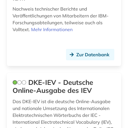
medizintechnik (2)
Nachweis technischer Berichte und
meereskunde (2)
Veröffentlichungen von Mitarbeitern der IBM-
Forschungsabteilungen, teilweise auch als
mehrsprachig&gt (1)
Volltext.
Mehr Informationen
messtechnik (1)
meßtechnik (2)
Zur Datenbank
nachrichtentechnik (6)
nanolithographie (1)
DKE-IEV - Deutsche
nanophotonik (1)
Online-Ausgabe des IEV
nanotechnologie (2)
Das DKE-IEV ist die deutsche Online-Ausgabe
naturwissenschaft (1)
und nationale Umsetzung des Internationalen
Elektrotechnischen Wörterbuchs der IEC -
netzwerke (2)
International Electrotechnical Vocabulary (IEV),