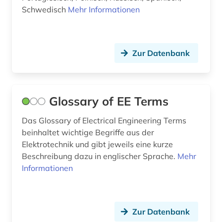
sport (1)
Schwedisch
Mehr Informationen
steuerungs- und regelungstechnik (3)
technik (12)
Zur Datenbank
umweltwissenschaft (2)
verband deutscher elektrotechniker (1)
Glossary of EE Terms
verfahrenstechnik (1)
Das Glossary of Electrical Engineering Terms
werkstoff (2)
beinhaltet wichtige Begriffe aus der
Elektrotechnik und gibt jeweils eine kurze
werkstoffe (2)
Beschreibung dazu in englischer Sprache.
Mehr
werkstoffkunde (1)
Informationen
werkstoffwissenschaften (2)
wirtschaftsinformatik (1)
Zur Datenbank