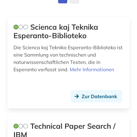
ingenieurwissenschaften (1)
karriere (1)
Scienca kaj Teknika
Esperanto-Biblioteko
kommunikationstechnik (1)
Die Scienca kaj Teknika Esperanto-Biblioteko ist
konstruktion (1)
eine Sammlung von technischen und
naturwissenschaftlichen Texten, die in
künstliche intelligenz (1)
Esperanto verfasst sind.
Mehr Informationen
labor (1)
lexikon (1)
Zur Datenbank
management (2)
maschinenbau (13)
Technical Paper Search /
mathematik (1)
IBM