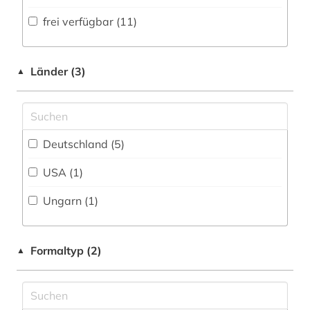
Volltextdatenbank (19
)
frei verfügbar (11)
deutsch (1)
Medien- und Kommunikationswissenschaften,
Kommunikationsdesign (2)
Wörterbuch, Enzyklopädie, Nachschlagwerk
digitalisierung (1)
(9
)
Medizin (5)
Länder (3)
▲
din-vde-norm (1)
Zeitung (0
)
Militärwissenschaft (0)
elektrische energietechnik (2)
Zeitungs-, Zeitschriftenbibliographie (0
)
Musikwissenschaft (0)
elektronik (17)
Deutschland (5)
Natur- und Umweltschutz (0)
elektronisches buch (7)
USA (1)
Pädagogik (0)
elektrotechnik (40)
Ungarn (1)
Philosophie (0)
eletronisches buch (1)
Physik (9)
Formaltyp (2)
energietechnik (8)
▲
Politologie (0)
englisch (3)
Psychologie (0)
fernerkundung (1)