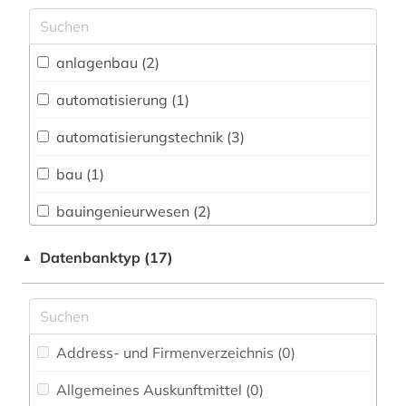
Archäologie (0)
Architektur, Bauingenieur- und
anlagenbau (2)
Vermessungswesen (7)
automatisierung (1)
Biologie, Biotechnologie (8)
automatisierungstechnik (3)
Buch- und Bibliothekswesen,
Informationswissenschaft (0)
bau (1)
Chemie und Pharmazie (5)
bauingenieurwesen (2)
Elektrotechnik, Elektronik, Nachrichtentechnik
bautechnik (1)
Datenbanktyp (17)
▲
(37)
bergbau (2)
Energietechnik (10)
betriebsführung (2)
Ethnologie (0)
Address- und Firmenverzeichnis (0
)
betriebsorganisation (2)
Geographie (0)
Allgemeines Auskunftmittel (0
)
bibliografie (3)