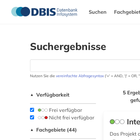
Suchen
Fachgebie
Suchergebnisse
Nutzen Sie die
vereinfachte Abfragesyntax
('+' = AND, '|' = OR,
5 Erge
Verfügbarkeit
▲
gef
Frei verfügbar
Nicht frei verfügbar
Int
Fachgebiete (44)
▲
Das Projekt d