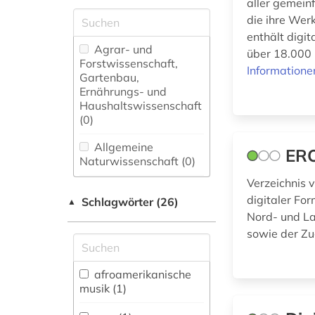
aller gemein
die ihre Wer
enthält digi
Agrar- und
über 18.000 
Forstwissenschaft,
Informatione
Gartenbau,
Ernährungs- und
Haushaltswissenschaft
(0)
Allgemeine
ERO
Naturwissenschaft (0)
Verzeichnis 
Allgemeine und
digitaler Fo
Schlagwörter (26)
fachübergreifende
▲
Datenbanken (2)
Nord- und La
sowie der Zu
Allgemeine und
vergleichende Sprach-
und
afroamerikanische
Literaturwissenschaft.
musik (1)
Indogermanistik.
Außereuropäische