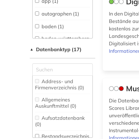
Dig
app (1)
Sprachen und
Literaturen (0)
autographen (1)
In den Digit
Bestände aus
Anglistik.
baden (1)
kostenlos zu
Amerikanistik (0)
Landesgeschi
baden-württemberg
Archäologie (0)
Digitalisiert
(1)
Datenbanktyp (17)
▲
Informatione
Architektur,
bestandserhalt (1)
Bauingenieur- und
Vermessungswesen (0)
bibliografie (1)
Biologie,
Address- und
digitale musik (1)
Biotechnologie (0)
Mus
Firmenverzeichnis (0
)
digitale musikalien
Buch- und
Allgemeines
Die Datenban
(5)
Bibliothekswesen,
Auskunftmittel (0
)
Scores Libra
Informationswissenschaft
digitale noten (2)
unveröffentl
(2)
Aufsatzdatenbank
verschiedene
(0
)
digitalisat (2)
Chemie und
Instrumental
Pharmazie (0)
Bestandsverzeichnis
Informatione
dokumentlieferung