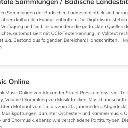
itale Sammlungen / Badische Landesbib
alen Sammlungen der Badischen Landesbibliothek sind hera
 ihrem kulturellen Fundus enthalten. Die Digitalisate stehen
r Verfügung und sind, insbesondere die gedruckten Quellen d
chte, automatisiert mit OCR-Texterkennung im Volltext rech
 ist u.a. Bestand aus folgenden Bereichen: Handschriften ...
M
n
ic Online
k Music Online von Alexander Street Press umfasst vier Teile
ry, Volume I Sammlung von Musikdrucken, Musikhandschrifte
ichtem Material vom 15. bis zum 20. Jahrhundert. Abgedeck
 Musikgattungen, darunter Orchester- und Kammermusik, Op
- und Chormusik, ebenso wie verschiedene Partiturtypen. Die
n