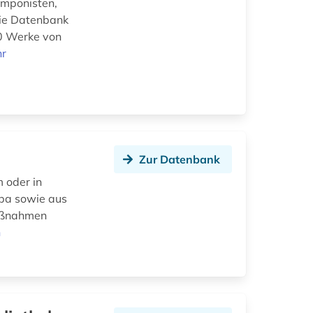
omponisten,
Die Datenbank
00 Werke von
r
Zur Datenbank
m oder in
opa sowie aus
maßnahmen
n