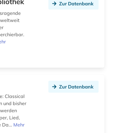
liothek
Zur Datenbank
usragende
 weltweit
er
erchierbar.
ehr
Zur Datenbank
: Classical
n und bisher
t werden
er, Lied,
 Da...
Mehr