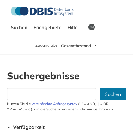
Suchen
Fachgebiete
Hilfe
EN
Zugang über
Gesamtbestand
Suchergebnisse
Suchen
Nutzen Sie die
vereinfachte Abfragesyntax
('+' = AND, '|' = OR,
'"Phrase"', etc.), um die Suche zu erweitern oder einzuschränken.
Verfügbarkeit
▲