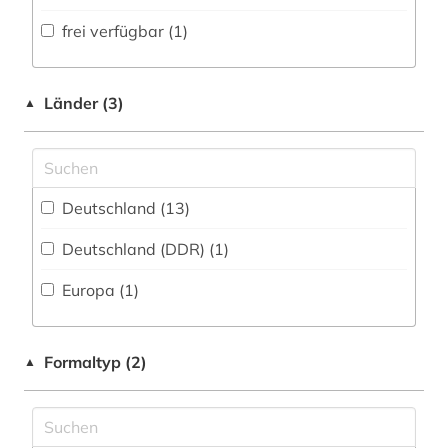
Volltextdatenbank (16
)
frei verfügbar (1)
energiebewusstes bauen (1)
Medien- und Kommunikationswissenschaften,
Kommunikationsdesign (0)
Wörterbuch, Enzyklopädie, Nachschlagwerk
erbrecht (1)
(0
)
Medizin (0)
Länder (3)
▲
eu recht (1)
Zeitung (0
)
Militärwissenschaft (0)
europa (1)
Zeitungs-, Zeitschriftenbibliographie (0
)
Musikwissenschaft (0)
gesetz (1)
Deutschland (13)
Natur- und Umweltschutz (2)
grundstücksrecht (1)
Deutschland (DDR) (1)
Pädagogik (0)
haustechnik (1)
Europa (1)
Philosophie (0)
ingenieurbau (1)
Physik (1)
Formaltyp (2)
kommentar (6)
▲
Politologie (0)
kostenkennzahl (1)
Psychologie (0)
medizin (1)