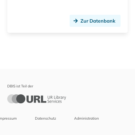
Zur Datenbank
DBIS ist Teil der
Impressum
Datenschutz
Administration