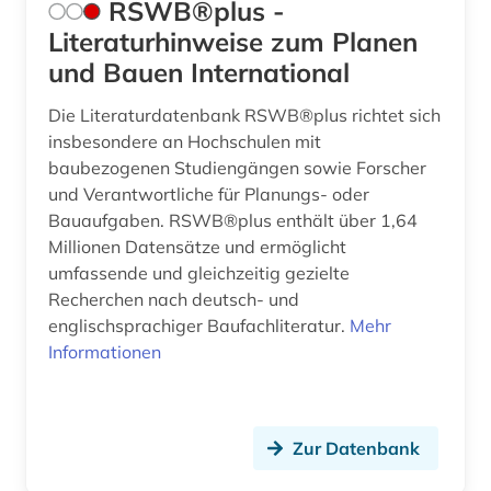
vertragsrecht (1)
RSWB®plus -
Literaturhinweise zum Planen
verwaltungsprozessrecht (1)
und Bauen International
verwaltungsrecht (1)
Die Literaturdatenbank RSWB®plus richtet sich
verwaltungsvollstreckungsrecht (1)
insbesondere an Hochschulen mit
baubezogenen Studiengängen sowie Forscher
verwaltungswissenschaft (6)
und Verantwortliche für Planungs- oder
Bauaufgaben. RSWB®plus enthält über 1,64
wohneigentum (1)
Millionen Datensätze und ermöglicht
wohnungswesen (3)
umfassende und gleichzeitig gezielte
Recherchen nach deutsch- und
zeitschrift (1)
englischsprachiger Baufachliteratur.
Mehr
Informationen
zivilrecht (1)
öffentliches recht (1)
Zur Datenbank