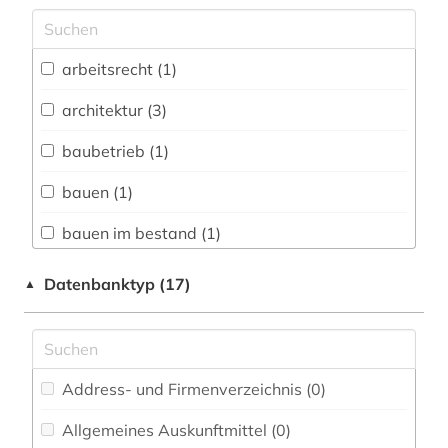
Archäologie (0)
Architektur, Bauingenieur- und
arbeitsrecht (1)
Vermessungswesen (14)
architektur (3)
Biologie, Biotechnologie (0)
baubetrieb (1)
Buch- und Bibliothekswesen,
Informationswissenschaft (0)
bauen (1)
Chemie und Pharmazie (0)
bauen im bestand (1)
Elektrotechnik, Elektronik, Nachrichtentechnik
bauforschung (2)
Datenbanktyp (17)
▲
(0)
bauingenieurwesen (2)
Energietechnik (1)
baukonstruktion (2)
Ethnologie (0)
Address- und Firmenverzeichnis (0
)
baukostenermittlung (1)
Geographie (3)
Allgemeines Auskunftmittel (0
)
bauphysik (1)