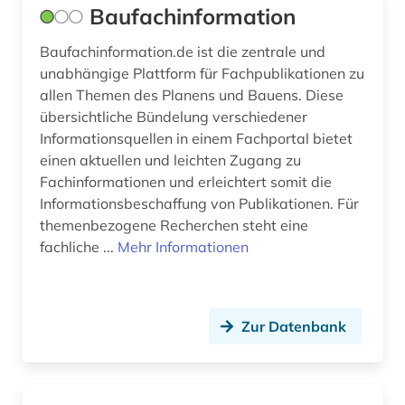
Baufachinformation
rechtsprechung (1)
Baufachinformation.de ist die zentrale und
unabhängige Plattform für Fachpublikationen zu
sozialrecht (1)
allen Themen des Planens und Bauens. Diese
stadtplanung (1)
übersichtliche Bündelung verschiedener
Informationsquellen in einem Fachportal bietet
steuerrecht (1)
einen aktuellen und leichten Zugang zu
Fachinformationen und erleichtert somit die
straßenverkehrsrecht (1)
Informationsbeschaffung von Publikationen. Für
städtebau (3)
themenbezogene Recherchen steht eine
fachliche ...
Mehr Informationen
technische gebäudeausrüstung (2)
umweltrecht (1)
Zur Datenbank
vergaberecht (3)
verkehrsrecht (1)