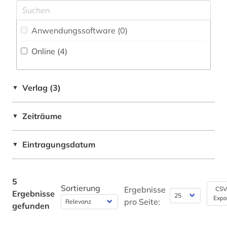
Rechtswissenschaft (0)
Romanistik (0)
Anwendungssoftware (0
)
Online (4
)
Slavistik (0)
Soziologie (0)
Verlag (3)
▼
Sport (0)
Technik (0)
Zeiträume
▼
Theologie und Religionswissenschaften (0)
Eintragungsdatum
▼
Werkstoffwissenschaften und
Fertigungstechnik (0)
5
Wirtschaftswissenschaften (0)
Sortierung
Ergebnisse
CSV
Ergebnisse
Expo
pro Seite:
Wissenschaftskunde, Forschung, Hochschul-,
gefunden
Museumswesen (0)