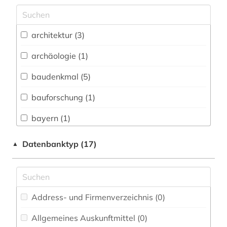
Archäologie (3)
Architektur, Bauingenieur- und
architektur (3)
Vermessungswesen (4)
archäologie (1)
Biologie, Biotechnologie (0)
baudenkmal (5)
Buch- und Bibliothekswesen,
Informationswissenschaft (0)
bauforschung (1)
Chemie und Pharmazie (0)
bayern (1)
Elektrotechnik, Elektronik, Nachrichtentechnik
bodendenkmal (2)
Datenbanktyp (17)
▲
(0)
denkmalpflege (2)
Energietechnik (0)
geschichte (1)
Ethnologie (1)
Address- und Firmenverzeichnis (0
)
inventar (1)
Geographie (0)
Allgemeines Auskunftmittel (0
)
kulturdenkmal (1)