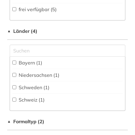
Volltextdatenbank (1
)
frei verfügbar (5)
Medien- und Kommunikationswissenschaften,
Kommunikationsdesign (0)
Wörterbuch, Enzyklopädie, Nachschlagwerk
(1
)
Medizin (0)
Länder (4)
▲
Zeitung (0
)
Militärwissenschaft (0)
Zeitungs-, Zeitschriftenbibliographie (0
)
Musikwissenschaft (0)
Bayern (1)
Natur- und Umweltschutz (0)
Niedersachsen (1)
Pädagogik (0)
Schweden (1)
Philosophie (0)
Schweiz (1)
Physik (0)
Politologie (0)
Formaltyp (2)
▲
Psychologie (0)