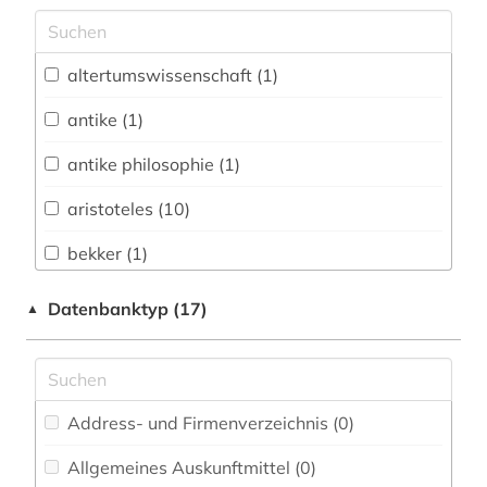
Archäologie (1)
Architektur, Bauingenieur- und
altertumswissenschaft (1)
Vermessungswesen (0)
antike (1)
Biologie, Biotechnologie (0)
antike philosophie (1)
Buch- und Bibliothekswesen,
Informationswissenschaft (1)
aristoteles (10)
Chemie und Pharmazie (0)
bekker (1)
Elektrotechnik, Elektronik, Nachrichtentechnik
bibliographie (1)
Datenbanktyp (17)
▲
(0)
e-book-kollektion (1)
Energietechnik (0)
elektronisches buch (2)
Ethnologie (0)
Address- und Firmenverzeichnis (0
)
ethik (1)
Geographie (0)
Allgemeines Auskunftmittel (0
)
griechisch (3)