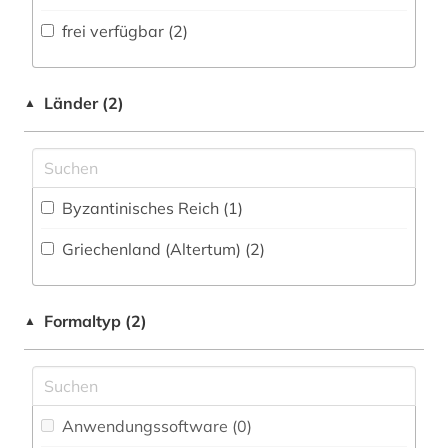
Volltextdatenbank (9
)
frei verfügbar (2)
naturwissenschaften (1)
Medien- und Kommunikationswissenschaften,
Kommunikationsdesign (0)
Wörterbuch, Enzyklopädie, Nachschlagwerk
neuplatonismus (1)
(0
)
Medizin (0)
Länder (2)
▲
platon (1)
Zeitung (0
)
Militärwissenschaft (0)
poetik (1)
Zeitungs-, Zeitschriftenbibliographie (0
)
Musikwissenschaft (0)
prosopographie (1)
Byzantinisches Reich (1)
Natur- und Umweltschutz (0)
quelle (3)
Griechenland (Altertum) (2)
Pädagogik (0)
rezeption (1)
Philosophie (9)
Formaltyp (2)
rhetorik (1)
▲
Physik (0)
stoiker (1)
Politologie (0)
vorsokratiker (1)
Psychologie (0)
Anwendungssoftware (0
)
übersetzung (3)