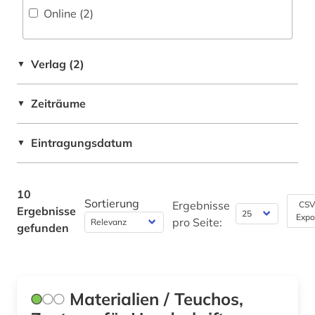
Online (2
)
Rechtswissenschaft (0)
Romanistik (0)
Verlag (2)
▼
Slavistik (0)
Soziologie (0)
Zeiträume
▼
Sport (0)
Eintragungsdatum
▼
Technik (0)
Theologie und Religionswissenschaften (3)
10
Sortierung
Ergebnisse
CSV
Ergebnisse
Werkstoffwissenschaften und
Expo
pro Seite:
gefunden
Fertigungstechnik (0)
Wirtschaftswissenschaften (0)
Wissenschaftskunde, Forschung, Hochschul-,
Materialien / Teuchos,
Museumswesen (0)