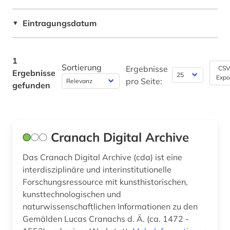
Rechtswissenschaft (0)
Eintragungsdatum
▼
Romanistik (0)
Slavistik (0)
1
Sortierung
Ergebnisse
CSV
Ergebnisse
Soziologie (0)
Expo
pro Seite:
gefunden
Sport (0)
Technik (0)
Cranach Digital Archive
Theologie und Religionswissenschaften (0)
Werkstoffwissenschaften und
Das Cranach Digital Archive (cda) ist eine
Fertigungstechnik (0)
interdisziplinäre und interinstitutionelle
Forschungsressource mit kunsthistorischen,
Wirtschaftswissenschaften (0)
kunsttechnologischen und
naturwissenschaftlichen Informationen zu den
Wissenschaftskunde, Forschung, Hochschul-,
Museumswesen (0)
Gemälden Lucas Cranachs d. Ä. (ca. 1472 -