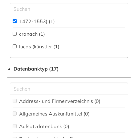
Archäologie (0)
Architektur, Bauingenieur- und
1472-1553) (1)
Vermessungswesen (0)
cranach (1)
Biologie, Biotechnologie (0)
lucas (künstler (1)
Buch- und Bibliothekswesen,
Informationswissenschaft (0)
Datenbanktyp (17)
▲
Chemie und Pharmazie (0)
Elektrotechnik, Elektronik, Nachrichtentechnik
(0)
Energietechnik (0)
Address- und Firmenverzeichnis (0
)
Ethnologie (0)
Allgemeines Auskunftmittel (0
)
Geographie (0)
Aufsatzdatenbank (0
)