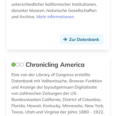
großbritannien (6)
unterschiedlicher kalifornischer Institutionen,
darunter Museen, historische Gesellschaften
grundwasser (1)
und Archive.
Mehr Informationen
handel (4)
handelshemmnis (1)
Zur Datenbank
handelsrecht (1)
handschrift (1)
Chronicling America
hawaii (1)
Eine von der Library of Congress erstellte
herrenmagazin (1)
Datenbank mit Volltextsuche, Browse-Funktion
und Anzeige der layoutgetreuen Digitalisate
hispanics (1)
von zahlreichen Zeitungen der US-
Bundesstaaten California, District of Columbia,
hispanoamerika (1)
Florida, Hawaii, Kentucky, Minnesota, New York,
hispanoamerikanische geschichte (1)
Texas, Utah und Virginia der Jahre 1880 - 1922.