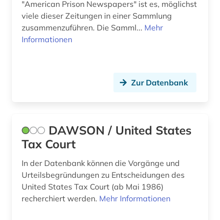
"American Prison Newspapers" ist es, möglichst
douglas (1)
viele dieser Zeitungen in einer Sammlung
zusammenzuführen. Die Samml...
Mehr
drama (3)
Informationen
dramatiker (1)
dramaturgie (1)
Zur Datenbank
drehbuch (1)
druckwerk (1)
DAWSON / United States
dänemark (1)
Tax Court
eames (2)
In der Datenbank können die Vorgänge und
ecuador (1)
Urteilsbegründungen zu Entscheidungen des
United States Tax Court (ab Mai 1986)
edwards (1)
recherchiert werden.
Mehr Informationen
ehe (1)