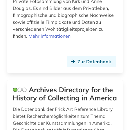
Private Fotosammlung von Kirk und Anne
bioinformatik (1)
Douglas. Es sind Bilder aus dem Privatleben,
filmographische und biographische Nachweise
biologie (1)
sowie offizielle Filmplakate und Daten zu
biomedizin (1)
verschiedenen Wohltätigkeitsprojekten zu
finden.
Mehr Informationen
bolivien (1)
boston <mass.> (1)
Zur Datenbank
botanik (1)
botanische nomenklatur (1)
bremen (1)
Archives Directory for the
History of Collecting in America
briefsammlung (2)
Die Datenbank der Frick Art Reference Library
broadway (1)
bietet Recherchemöglichkeiten zum Thema
buchhandel (4)
Geschichte der Kunstsammlungen in Amerika.
Die Datenbank enthält Informationen über