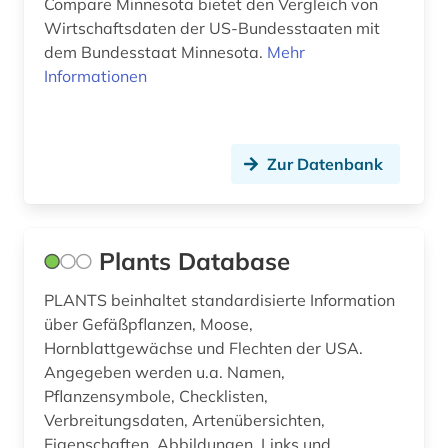
Compare Minnesota bietet den Vergleich von
geschichte 1914-1918 (1)
Wirtschaftsdaten der US-Bundesstaaten mit
geschichte 1931-2000 (1)
dem Bundesstaat Minnesota.
Mehr
Informationen
geschichte 1940-1950 (1)
geschichte 1945 (2)
Zur Datenbank
geschichte 1945 - 1959 (1)
geschichte 1945- (1)
geschichte 1945-1991 (1)
Plants Database
geschichte 1945-1995 (2)
PLANTS beinhaltet standardisierte Information
über Gefäßpflanzen, Moose,
geschichte 1945-2004 (1)
Hornblattgewächse und Flechten der USA.
Angegeben werden u.a. Namen,
geschichte <1639-1800> (1)
Pflanzensymbole, Checklisten,
geschichte anfänge-2000 (1)
Verbreitungsdaten, Artenübersichten,
Eigenschaften, Abbildungen, Links und