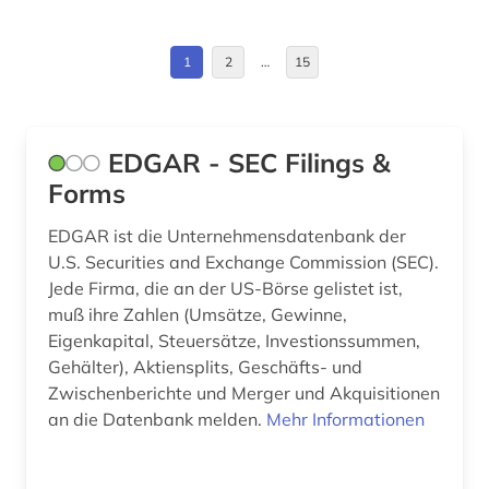
Frankreich (8)
archäologie (1)
Griechenland (3)
1
2
…
15
argentinien (1)
Großbritannien (38)
arizona (1)
Hessen (1)
EDGAR - SEC Filings &
art (1)
Forms
Irland (7)
artikel (1)
Island (1)
EDGAR ist die Unternehmensdatenbank der
U.S. Securities and Exchange Commission (SEC).
arzneimittelbild (1)
Israel (2)
Jede Firma, die an der US-Börse gelistet ist,
asiaten (1)
muß ihre Zahlen (Umsätze, Gewinne,
Italien (4)
Eigenkapital, Steuersätze, Investionssummen,
asien (1)
Gehälter), Aktiensplits, Geschäfts- und
Japan (4)
Zwischenberichte und Merger und Akquisitionen
attentat (1)
Kanada (28)
an die Datenbank melden.
Mehr Informationen
audiodatei (1)
Korea (3)