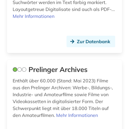
Suchwörter werden im Text farbig markiert.
hispanos (1)
Layoutgetreue Digitalisate sind auch als PDF-...
Mehr Informationen
historical statistics (1)
historische persönlichkeit (1)
historische statistik (1)
Zur Datenbank
hochschulschrift (2)
hollywood (1)
Prelinger Archives
holocaust (2)
Enthält über 60.000 (Stand: Mai 2023) Filme
aus den Prelinger Archiven: Werbe-, Bildungs-,
human genetics (1)
Industrie- und Amateurfilme sowie Filme von
hybridrasen (1)
Videokassetten in digitalisierter Form. Der
Schwerpunkt liegt mit über 18.000 Titeln auf
immaterielle werte (1)
den Amateurfilmen.
Mehr Informationen
immunology (1)