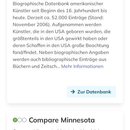
geschichte 1789-1838 (1)
Biographische Datenbank amerikanischer
Künstler seit Beginn des 16. Jahrhundert bis
geschichte 1789-1930 (1)
heute. Derzeit ca. 52.000 Einträge (Stand:
November 2006). Aufgenommen werden
geschichte 1800-1930 (1)
Künstler, die in den USA geboren wurden, die
geschichte 1800-1980 (1)
größtenteils in den USA gewirkt haben oder
deren Schaffen in den USA große Beachtung
geschichte 1815-1914 (1)
fand/findet. Neben biographischen Angaben
werden auch bibliographische Einträge aus
geschichte 1817-1980 (1)
Büchern und Zeitsch...
Mehr Informationen
geschichte 1830-1945 (1)
geschichte 1832-1978 (1)
Zur Datenbank
geschichte 1853-1865 (2)
geschichte 1890-1920 (1)
Compare Minnesota
geschichte 1900-2000 (1)