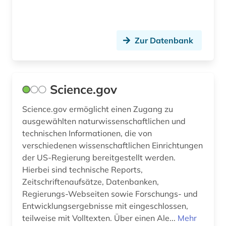
computerlinguistik (1)
congress (3)
Zur Datenbank
costa rica (1)
datenanalyse (1)
Science.gov
datenbank (1)
Science.gov ermöglicht einen Zugang zu
datenvisualisierung (1)
ausgewählten naturwissenschaftlichen und
demoskopie (2)
technischen Informationen, die von
verschiedenen wissenschaftlichen Einrichtungen
design (1)
der US-Regierung bereitgestellt werden.
Hierbei sind technische Reports,
designer (2)
Zeitschriftenaufsätze, Datenbanken,
Regierungs-Webseiten sowie Forschungs- und
designfirmen (2)
Entwicklungsergebnisse mit eingeschlossen,
deutsch (1)
teilweise mit Volltexten. Über einen Ale...
Mehr