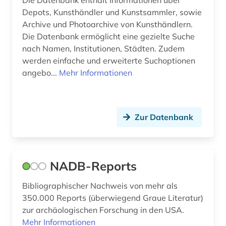
börse (2)
Depots, Kunsthändler und Kunstsammler, sowie
Archive und Photoarchive von Kunsthändlern.
bürgerrechtsbewegung (2)
Die Datenbank ermöglicht eine gezielte Suche
nach Namen, Institutionen, Städten. Zudem
carl philipp emanuel (1)
werden einfache und erweiterte Suchoptionen
cell biology (1)
angebo...
Mehr Informationen
charles (1)
chemie (7)
Zur Datenbank
chile (1)
china (1)
NADB-Reports
comic (1)
Bibliographischer Nachweis von mehr als
common law (1)
350.000 Reports (überwiegend Graue Literatur)
zur archäologischen Forschung in den USA.
commonwealth (6)
Mehr Informationen