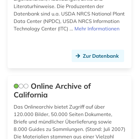
geschichtsunterricht (1)
Literaturhinweise. Die Produzenten der
Datenbank sind u.a. USDA NRCS National Plant
gesellschaft (1)
Data Center (NPDC), USDA NRCS Information
Technology Center (ITC) ...
Mehr Informationen
gesetz (2)
gesetzesvorlage (1)
gesetzgebung (2)
Zur Datenbank
gewerkschaft (2)
grafik (1)
Online Archive of
graphic novel (1)
California
gras (1)
Das Onlinearchiv bietet Zugriff auf über
120.000 Bilder, 50.000 Seiten Dokumente,
griechenland (1)
Briefe und mündlicher Überlieferung sowie
8.000 Guides zu Sammlungen. (Stand: Juli 2007)
großbritanien (1)
Die Materialien stammen aus einer Vielzahl