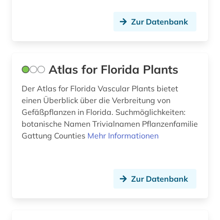
einwanderer (1)
Zur Datenbank
einwanderung (4)
einzelhandel (1)
Atlas for Florida Plants
elektronische bibliothek (1)
Der Atlas for Florida Vascular Plants bietet
elektronische ressource (1)
einen Überblick über die Verbreitung von
Gefäßpflanzen in Florida. Suchmöglichkeiten:
elektronische zeitschrift (1)
botanische Namen Trivialnamen Pflanzenfamilie
elektronische zeitung (2)
Gattung Counties
Mehr Informationen
elektronisches buch (10)
elektrotechnik (1)
Zur Datenbank
elfter september (1)
england (2)