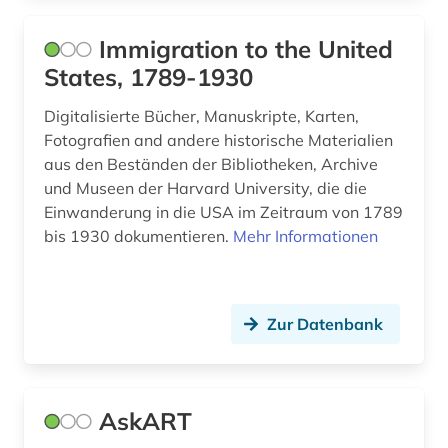
genetik (1)
Immigration to the United
geographie (2)
States, 1789-1930
geopolitik (1)
Digitalisierte Bücher, Manuskripte, Karten,
geowissenschaften (1)
Fotografien and andere historische Materialien
aus den Beständen der Bibliotheken, Archive
gerichtsentscheidung (1)
und Museen der Harvard University, die die
geschichte (65)
Einwanderung in die USA im Zeitraum von 1789
bis 1930 dokumentieren.
Mehr Informationen
geschichte &lt;1801-1819&gt; (1)
geschichte 1492-1820 (1)
Zur Datenbank
geschichte 1500-1900 (1)
geschichte 1650 (1)
geschichte 1782-1903 (1)
AskART