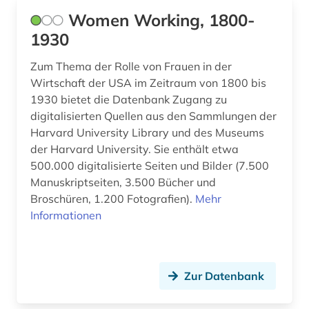
Women Working, 1800-
frau (2)
1930
frauenbild (1)
Zum Thema der Rolle von Frauen in der
Wirtschaft der USA im Zeitraum von 1800 bis
frauenforschung (1)
1930 bietet die Datenbank Zugang zu
fremdwort (1)
digitalisierten Quellen aus den Sammlungen der
Harvard University Library und des Museums
ft-raman-spektroskopie (1)
der Harvard University. Sie enthält etwa
500.000 digitalisierte Seiten und Bilder (7.500
gefangener (1)
Manuskriptseiten, 3.500 Bücher und
geheimdienst (3)
Broschüren, 1.200 Fotografien).
Mehr
Informationen
gender (2)
genderforschung (1)
Zur Datenbank
genealogie (3)