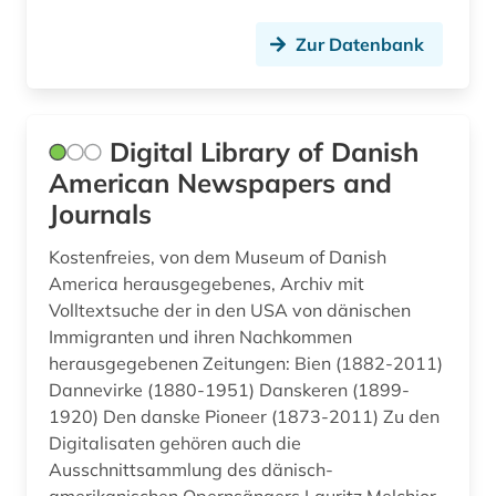
indianer (4)
Zur Datenbank
indianerpolitik (2)
indien (1)
Digital Library of Danish
indigenes volk (1)
American Newspapers and
indikator (1)
Journals
indochina (1)
Kostenfreies, von dem Museum of Danish
America herausgegebenes, Archiv mit
indonesien (1)
Volltextsuche der in den USA von dänischen
Immigranten und ihren Nachkommen
industriedesign (1)
herausgegebenen Zeitungen: Bien (1882-2011)
industriefilm (1)
Dannevirke (1880-1951) Danskeren (1899-
1920) Den danske Pioneer (1873-2011) Zu den
informatik (1)
Digitalisaten gehören auch die
Ausschnittsammlung des dänisch-
ingenieurwissenschaften (3)
amerikanischen Opernsängers Lauritz Melchior