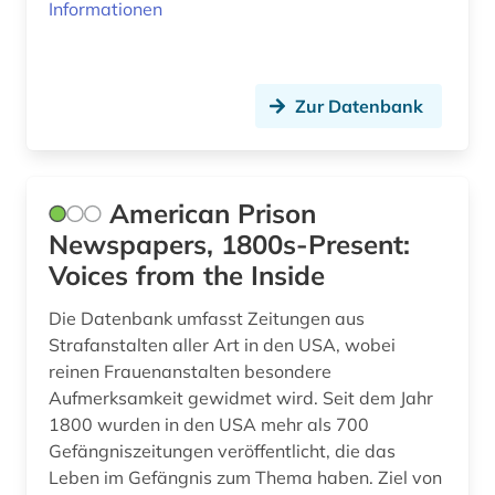
Informationen
deutscher einwanderer (1)
deutschland (4)
Zur Datenbank
digitale rechte (1)
digitalisat (1)
diplomatie (1)
American Prison
Newspapers, 1800s-Present:
diplomatische beziehungen (1)
Voices from the Inside
dissertation (2)
Die Datenbank umfasst Zeitungen aus
district of columbia (1)
Strafanstalten aller Art in den USA, wobei
reinen Frauenanstalten besondere
dokument (1)
Aufmerksamkeit gewidmet wird. Seit dem Jahr
1800 wurden in den USA mehr als 700
dokumentarfilm (1)
Gefängniszeitungen veröffentlicht, die das
dominikanische republik (1)
Leben im Gefängnis zum Thema haben. Ziel von