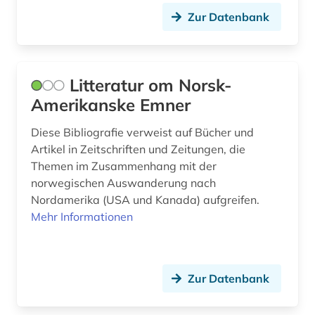
aufführung (1)
Lettland (1)
Zur Datenbank
aufgabensammlung (1)
Malta (1)
augenzeuge (1)
Mecklenburg-Vorpommern (1)
Litteratur om Norsk-
australien (2)
Mittelamerika (13)
Amerikanske Emner
auswanderer (1)
Niederlande (5)
Diese Bibliografie verweist auf Bücher und
auswanderung (3)
Artikel in Zeitschriften und Zeitungen, die
Nordamerika (16)
Themen im Zusammenhang mit der
autor (1)
Norwegen (5)
norwegischen Auswanderung nach
Nordamerika (USA und Kanada) aufgreifen.
außenhandel (1)
Oesterreich (7)
Mehr Informationen
außenhandelsstatistik (1)
Ostasien (1)
außenpolitik (4)
Osteuropa (3)
Zur Datenbank
azofarbstoff (1)
Ostmitteleuropa (1)