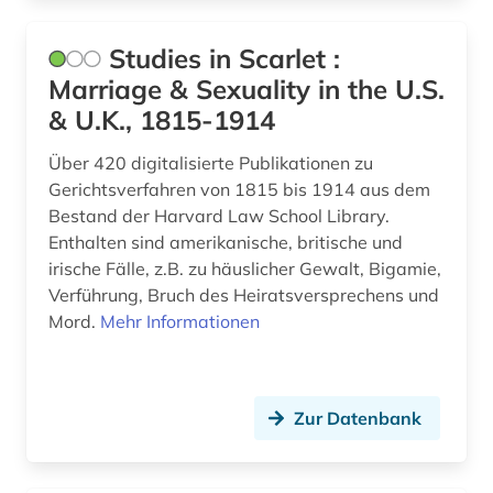
firma (1)
Studies in Scarlet :
Marriage & Sexuality in the U.S.
florida (2)
& U.K., 1815-1914
forschung (5)
Über 420 digitalisierte Publikationen zu
forschungsdaten (2)
Gerichtsverfahren von 1815 bis 1914 aus dem
Bestand der Harvard Law School Library.
forschungsstrategie (1)
Enthalten sind amerikanische, britische und
forstwirtschaft (1)
irische Fälle, z.B. zu häuslicher Gewalt, Bigamie,
Verführung, Bruch des Heiratsversprechens und
fotografie (2)
Mord.
Mehr Informationen
franklin (1)
frankreich (3)
Zur Datenbank
franziszeische landesaufnahme (1)
franziszeischer kataster (1)