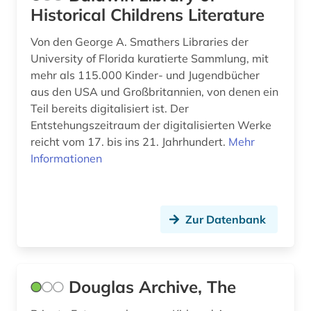
bevölkerungsstatistik (1)
Historical Childrens Literature
Suedamerika (12)
bibliografie (11)
Suedasien (1)
Von den George A. Smathers Libraries der
University of Florida kuratierte Sammlung, mit
bibliographie (14)
Suedostasien (1)
mehr als 115.000 Kinder- und Jugendbücher
bibliometrie (1)
aus den USA und Großbritannien, von denen ein
Tschechische Republik (1)
Teil bereits digitalisiert ist. Der
bibliothek (2)
Entstehungszeitraum der digitalisierten Werke
Tuerkei (1)
reicht vom 17. bis ins 21. Jahrhundert.
Mehr
bibliothekskatalog (1)
Ukraine (1)
Informationen
bilddatenbank (1)
Ungarn (2)
bildung (1)
Vatikanstadt (1)
Zur Datenbank
biodiversität (1)
Zypern (1)
biografie (2)
Douglas Archive, The
biographie (7)