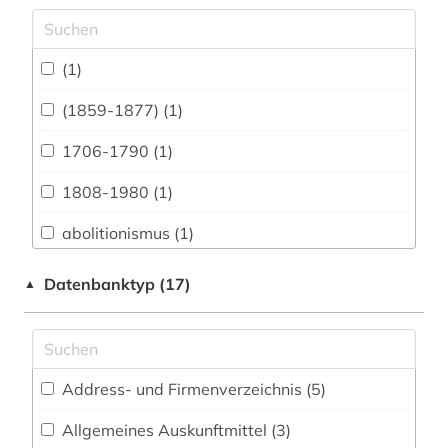
Archäologie (3)
Architektur, Bauingenieur- und
(1)
Vermessungswesen (7)
(1859-1877) (1)
Biologie, Biotechnologie (7)
1706-1790 (1)
Buch- und Bibliothekswesen,
Informationswissenschaft (4)
1808-1980 (1)
Chemie und Pharmazie (8)
abolitionismus (1)
Elektrotechnik, Elektronik, Nachrichtentechnik
abraham (1)
Datenbanktyp (17)
▲
(4)
adressbuch (1)
Energietechnik (2)
adressen (1)
Ethnologie (11)
Address- und Firmenverzeichnis (5
)
afrika (6)
Geographie (6)
Allgemeines Auskunftmittel (3
)
afroamerikaner (4)