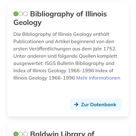
bach (1)
Palaestina (1)
Bibliography of Illinois
bautechnik (1)
Polen (2)
Geology
behörde (1)
Portugal (2)
Die Bibliography of Illinois Geology enthält
belletristik (1)
Publicationen und Artikel beginnend von den
Rumänien (2)
ersten Veröffentlichungen aus dem Jahr 1752.
benjamin (1)
Russland, Sowjetunion (5)
Unter anderen sind folgende Quellen komplett
ausgewertet: ISGS Bulletin Bibliography and
bergbau (1)
Sachsen (1)
Index of Illinois Geology 1966-1996 Index of
berühmte persönlichkeit (1)
Illinois Geology 1966-1996
Mehr Informationen
Schweden (4)
beschluss (1)
Schweiz (4)
bestandsverzeichnis (1)
Skandinavien (2)
Zur Datenbank
betriebsdaten (1)
Slowakei (1)
bevölkerung (1)
Spanien (3)
Baldwin Library of