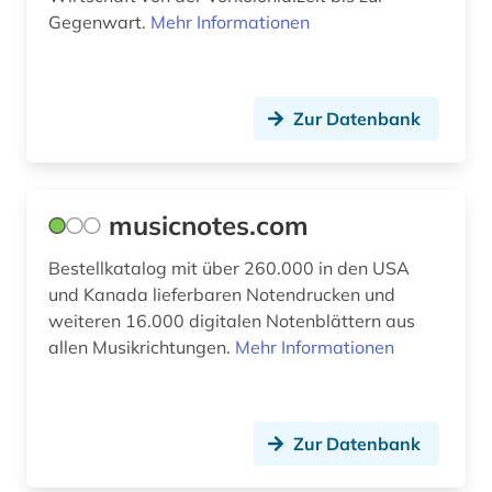
Gegenwart.
Mehr Informationen
faktendatenbank (1)
fid asien (3)
Zur Datenbank
fid darstellende kunst (1)
fid geschichtswissenschaft (3)
fid lateinamerika (9)
musicnotes.com
fid ost-, ostmittel- und südosteuropa (1)
Bestellkatalog mit über 260.000 in den USA
und Kanada lieferbaren Notendrucken und
film (8)
weiteren 16.000 digitalen Notenblättern aus
allen Musikrichtungen.
Mehr Informationen
filmwissenschaft (1)
filmzeitschrift (1)
finanzstatistik (1)
Zur Datenbank
finanzwirtschaft (1)