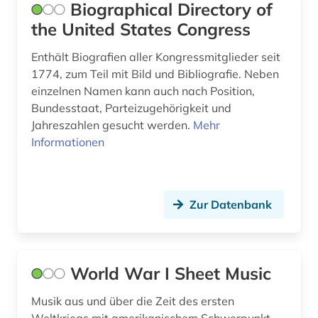
Biographical Directory of
englisch (12)
the United States Congress
englisches sprachgebiet (4)
Enthält Biografien aller Kongressmitglieder seit
1774, zum Teil mit Bild und Bibliografie. Neben
entwicklungshilfe (1)
einzelnen Namen kann auch nach Position,
Bundesstaat, Parteizugehörigkeit und
entwicklungspolitik (1)
Jahreszahlen gesucht werden.
Mehr
entwicklungsprojekt (1)
Informationen
enzyklopädie (3)
epo (1)
Zur Datenbank
erdöl (1)
ereignis (1)
World War I Sheet Music
erinnerung (1)
Musik aus und über die Zeit des ersten
eritrea (1)
Weltkriegs mit amerikanischem Schwerpunkt.