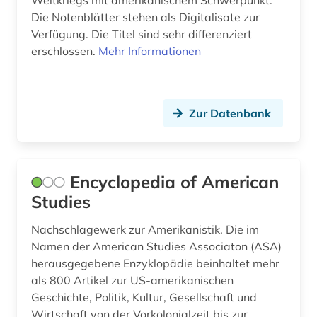
Die Notenblätter stehen als Digitalisate zur
ernährung (1)
Verfügung. Die Titel sind sehr differenziert
erschlossen.
Mehr Informationen
erster weltkrieg (1)
erziehungswissenschaft (1)
ethnische beziehungen (1)
Zur Datenbank
etymologie (1)
eu-richtlinien (1)
Encyclopedia of American
europa (3)
Studies
european patent office (1)
Nachschlagewerk zur Amerikanistik. Die im
Namen der American Studies Associaton (ASA)
europäisches patentamt (1)
herausgegebene Enzyklopädie beinhaltet mehr
als 800 Artikel zur US-amerikanischen
examensfragen (1)
Geschichte, Politik, Kultur, Gesellschaft und
export (1)
Wirtschaft von der Vorkolonialzeit bis zur