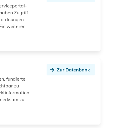
erviceportal-
haben Zugriff
erordnungen
Ein weiterer
Zur Datenbank
en, fundierte
chtbar zu
ektinformation
ufmerksam zu