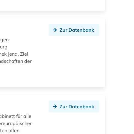
Zur Datenbank
ngen:
burg
ek Jena. Ziel
ndschaften der
Zur Datenbank
inett für alle
ereuropäischer
ten offen