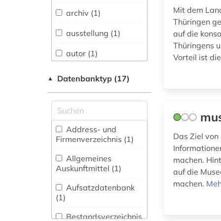
Sprachen und
Mit dem Land
archiv (1)
Literaturen (1)
Thüringen ge
ausstellung (1)
auf die kons
Anglistik.
Thüringens u
Amerikanistik (0)
autor (1)
Vorteil ist di
Archäologie (1)
banknote (1)
Datenbanktyp (17)
▲
Architektur,
behörde (1)
Bauingenieur- und
Vermessungswesen (0)
bibliografie (1)
mus
Biologie,
Address- und
bilddatenbank (1)
Das Ziel von 
Biotechnologie (1)
Firmenverzeichnis (1
)
Informationen
bildende kunst (1)
Buch- und
Allgemeines
machen. Hinte
Bibliothekswesen,
Auskunftmittel (1
)
auf die Muse
bildungswesen (1)
Informationswissenschaft
machen.
Meh
(3)
Aufsatzdatenbank
biographie (1)
(1
)
Chemie und
Pharmazie (0)
deutschland (2)
Bestandsverzeichnis