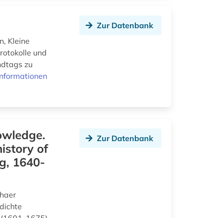
Zur Datenbank
, Kleine
rotokolle und
ndtags zu
Informationen
owledge.
Zur Datenbank
istory of
g, 1640-
thaer
 dichte