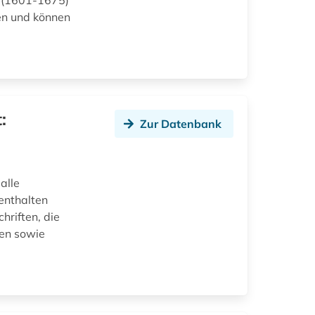
n (1601-1675)
en und können
:
Zur Datenbank
alle
enthalten
hriften, die
men sowie