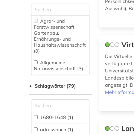
Persönlichke
Auswahl), B
Agrar- und
Forstwissenschaft,
Gartenbau,
Ernährungs- und
Vir
Haushaltswissenschaft
(0)
Die Virtuelle
Allgemeine
verfügbare L
Naturwissenschaft (3)
Universitäts
Landesbibliog
Allgemeine und
angezeigt. Di
Schlagwörter (79)
fachübergreifende
▲
Datenbanken (11)
Mehr Informa
Allgemeine und
vergleichende Sprach-
und
1680-1648 (1)
Literaturwissenschaft.
Lan
Indogermanistik.
adressbuch (1)
Außereuropäische