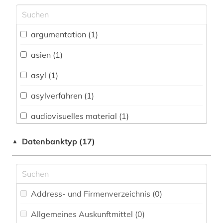
Archäologie (0)
Architektur, Bauingenieur- und
argumentation (1)
Vermessungswesen (1)
asien (1)
Biologie, Biotechnologie (0)
asyl (1)
Buch- und Bibliothekswesen,
Informationswissenschaft (0)
asylverfahren (1)
Chemie und Pharmazie (0)
audiovisuelles material (1)
Elektrotechnik, Elektronik, Nachrichtentechnik
ayurveda (1)
Datenbanktyp (17)
▲
(0)
bangladesch (1)
Energietechnik (0)
bibliografie (1)
Ethnologie (5)
Address- und Firmenverzeichnis (0
)
binnenvertriebener (1)
Geographie (1)
Allgemeines Auskunftmittel (0
)
christentum (1)