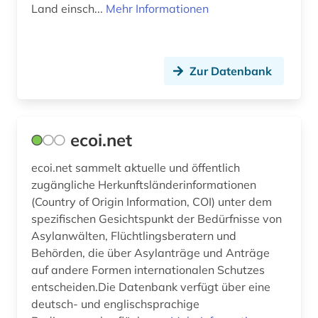
orissa (1)
Land einsch...
Mehr Informationen
ostasien (3)
pakistan (1)
Zur Datenbank
pali (1)
politik (1)
ecoi.net
quelle (2)
ecoi.net sammelt aktuelle und öffentlich
recht (2)
zugängliche Herkunftsländerinformationen
(Country of Origin Information, COI) unter dem
republik indien (1)
spezifischen Gesichtspunkt der Bedürfnisse von
sanskrit (1)
Asylanwälten, Flüchtlingsberatern und
Behörden, die über Asylanträge und Anträge
sozialgeschichte (1)
auf andere Formen internationalen Schutzes
entscheiden.Die Datenbank verfügt über eine
sozialstruktur (1)
deutsch- und englischsprachige