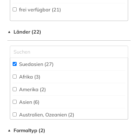
Volltextdatenbank (11
)
frei verfügbar (21)
geschichte (4)
Medien- und Kommunikationswissenschaften,
Kommunikationsdesign (1)
Wörterbuch, Enzyklopädie, Nachschlagwerk
geschichte <1869-1948> (1)
(6
)
Medizin (1)
Länder (22)
▲
geschlechterforschung (1)
Zeitung (2
)
Militärwissenschaft (0)
großbritannien (1)
Zeitungs-, Zeitschriftenbibliographie (0
)
Musikwissenschaft (1)
handschrift (1)
Suedasien (27)
Natur- und Umweltschutz (0)
herkunftsländerinformation (1)
Afrika (3)
Pädagogik (0)
indien (7)
Amerika (2)
Philosophie (1)
indigenes volk (1)
Asien (6)
Physik (0)
indisches theater (1)
Australien, Ozeanien (2)
Politologie (6)
indoarische sprachen (1)
China (2)
Formaltyp (2)
▲
Psychologie (0)
indologie (1)