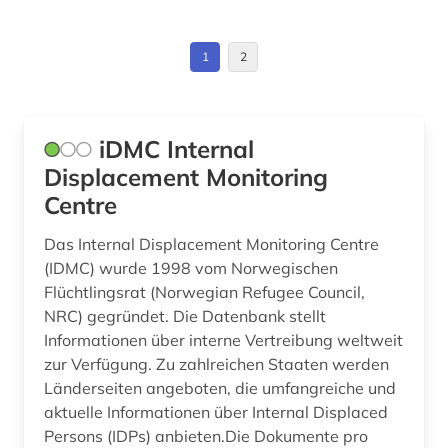
Schweiz (1)
medizin (1)
Suedamerika (2)
1
2
menschenrechtspolitik (1)
Suedostasien (7)
menschenrechtsverletzung (1)
Suedosteuropa (2)
iDMC Internal
mohandas karamchand gandhi (1)
Displacement Monitoring
USA (1)
Centre
nationalarchiv (1)
Das Internal Displacement Monitoring Centre
naturreligion (1)
(IDMC) wurde 1998 vom Norwegischen
naval kishore press (1)
Flüchtlingsrat (Norwegian Refugee Council,
NRC) gegründet. Die Datenbank stellt
nepal (2)
Informationen über interne Vertreibung weltweit
zur Verfügung. Zu zahlreichen Staaten werden
oberster gereichtshof (1)
Länderseiten angeboten, die umfangreiche und
orientalistik (1)
aktuelle Informationen über Internal Displaced
Persons (IDPs) anbieten.Die Dokumente pro