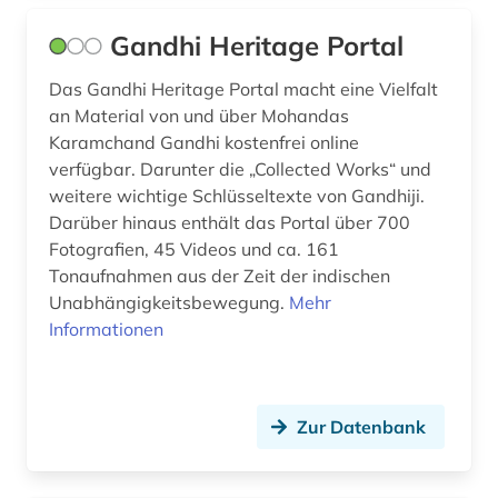
virtuelle fachbibliothek (1)
Gandhi Heritage Portal
wirtschaftsstandort (1)
Das Gandhi Heritage Portal macht eine Vielfalt
wörterbuch (2)
an Material von und über Mohandas
Karamchand Gandhi kostenfrei online
zeischrift (1)
verfügbar. Darunter die „Collected Works“ und
zeitung (1)
weitere wichtige Schlüsseltexte von Gandhiji.
Darüber hinaus enthält das Portal über 700
zeitungsarchiv (1)
Fotografien, 45 Videos und ca. 161
Tonaufnahmen aus der Zeit der indischen
zentralasien (1)
Unabhängigkeitsbewegung.
Mehr
zwangsvertreibung (1)
Informationen
Zur Datenbank