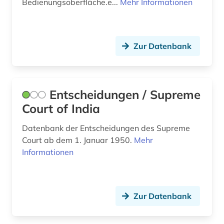
Bedienungsoberfläche.e...
Mehr Informationen
sprachwissenschaft (1)
sri lanka (1)
supreme court (1)
Zur Datenbank
supreme court of india (1)
südasien (10)
Entscheidungen / Supreme
südostasien (3)
Court of India
the gazette of india (1)
Datenbank der Entscheidungen des Supreme
Court ab dem 1. Januar 1950.
Mehr
theater (1)
Informationen
tibet (1)
usa (1)
Zur Datenbank
vertriebener (1)