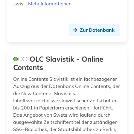
musikethnologie (1)
zwis...
Mehr Informationen
Ostmitteleuropa (12)
münchen (1)
Polen (17)
nachfolgestaaten (1)
Rumänien (14)
Zur Datenbank
nationalbibliografie (1)
Russland, Sowjetunion (11)
nordmazedonien (1)
Slowakei (14)
OLC Slavistik - Online
open access (2)
Slowenien (16)
Contents
osteuropa (10)
Spanien (1)
Online Contents Slavistik ist ein fachbezogener
Auszug aus der Datenbank Online Contents, der
osteuropa-studien (1)
Suedosteuropa (17)
die New Contents Slavistics:
ostmitteleuropa (5)
Inhaltsverzeichnisse slawistischer Zeitschriften -
Tschechische Republik (14)
bis 2001 in Papierform erschienen - fortführt.
partei (1)
Ukraine (14)
Das Angebot von Swets wird laufend durch
ausgewählte Zeitschriftentitel der zuständigen
partisanenkrieg (1)
Ungarn (12)
SSG-Bibliothek, der Staatsbibliothek zu Berlin,