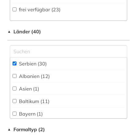
Volltextdatenbank (8
)
frei verfügbar (23)
erster weltkrieg (1)
Medien- und Kommunikationswissenschaften,
Kommunikationsdesign (0)
Wörterbuch, Enzyklopädie, Nachschlagwerk
europa (1)
(3
)
Medizin (0)
Länder (40)
▲
fachportal (2)
Zeitung (1
)
Militärwissenschaft (0)
fid ost-, ostmittel- und südosteuropa (1)
Zeitungs-, Zeitschriftenbibliographie (0
)
Musikwissenschaft (1)
gefallener (1)
Serbien (30)
Natur- und Umweltschutz (0)
genealogie (3)
Albanien (12)
Pädagogik (0)
geschichte (3)
Asien (1)
Philosophie (0)
geschichte 1941-1 (1)
Baltikum (11)
Physik (0)
gesellschaft (1)
Bayern (1)
Politologie (7)
handschrift (1)
Belarus (11)
Formaltyp (2)
▲
Psychologie (0)
ideengeschichte (1)