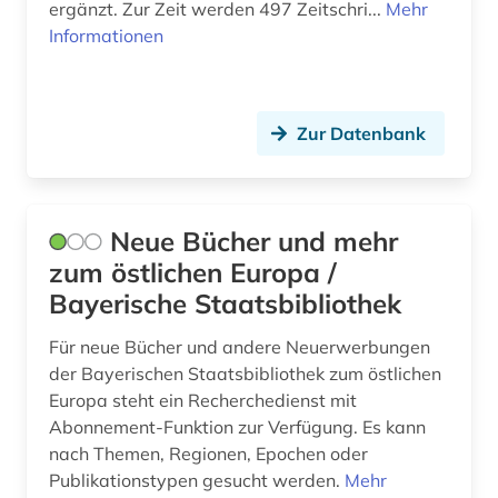
petar ii petrovic njegos (1)
ergänzt. Zur Zeit werden 497 Zeitschri...
Mehr
Zypern (1)
Informationen
pfarre (1)
plastik (1)
Zur Datenbank
polen (1)
politik (2)
portal (1)
Neue Bücher und mehr
zum östlichen Europa /
quelle (1)
Bayerische Staatsbibliothek
religion (1)
Für neue Bücher und andere Neuerwerbungen
repository &lt;informatik&gt; (1)
der Bayerischen Staatsbibliothek zum östlichen
Europa steht ein Recherchedienst mit
rumänien (1)
Abonnement-Funktion zur Verfügung. Es kann
nach Themen, Regionen, Epochen oder
russland (1)
Publikationstypen gesucht werden.
Mehr