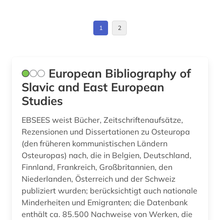
Jugoslawien (14)
kunst (1)
Kroatien (17)
1
2
landeskunde (1)
Lettland (11)
lgbt (1)
Litauen (10)
European Bibliography of
literatur (2)
Slavic and East European
Makedonien (12)
Studies
luxemburg (1)
Moldawien (10)
EBSEES weist Bücher, Zeitschriftenaufsätze,
matrikel (1)
Montenegro (16)
Rezensionen und Dissertationen zu Osteuropa
mazedonien (1)
(den früheren kommunistischen Ländern
Niederlande (1)
Osteuropas) nach, die in Belgien, Deutschland,
modernismus (1)
Oesterreich (5)
Finnland, Frankreich, Großbritannien, den
Niederlanden, Österreich und der Schweiz
montenegro (3)
Osmanisches Reich (1)
publiziert wurden; berücksichtigt auch nationale
musik (1)
Minderheiten und Emigranten; die Datenbank
Osteuropa (12)
enthält ca. 85.500 Nachweise von Werken, die