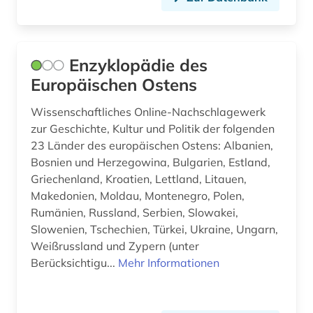
trauungsbuch (1)
unselbständige karte (1)
Enzyklopädie des
volksmusik (1)
Europäischen Ostens
volkstanz (1)
Wissenschaftliches Online-Nachschlagewerk
widerstand (1)
zur Geschichte, Kultur und Politik der folgenden
23 Länder des europäischen Ostens: Albanien,
wiener zeitung (1)
Bosnien und Herzegowina, Bulgarien, Estland,
Griechenland, Kroatien, Lettland, Litauen,
wirtschaft (1)
Makedonien, Moldau, Montenegro, Polen,
wissenschaft (1)
Rumänien, Russland, Serbien, Slowakei,
Slowenien, Tschechien, Türkei, Ukraine, Ungarn,
wörterbuch (2)
Weißrussland und Zypern (unter
Berücksichtigu...
Mehr Informationen
zeitschrift (1)
zeitschriften (1)