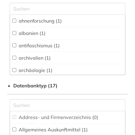
Archäologie (0)
Architektur, Bauingenieur- und
ahnenforschung (1)
Vermessungswesen (0)
albanien (1)
Biologie, Biotechnologie (0)
antifaschismus (1)
Buch- und Bibliothekswesen,
Informationswissenschaft (0)
archivalien (1)
Chemie und Pharmazie (0)
archäologie (1)
Elektrotechnik, Elektronik, Nachrichtentechnik
bayerische staatsbibliothek (2)
Datenbanktyp (17)
▲
(0)
bevölkerung (1)
Energietechnik (0)
bibliografie (4)
Ethnologie (3)
Address- und Firmenverzeichnis (0
)
bibliographie (1)
Geographie (2)
Allgemeines Auskunftmittel (1
)
biographie 1815-2005 (1)