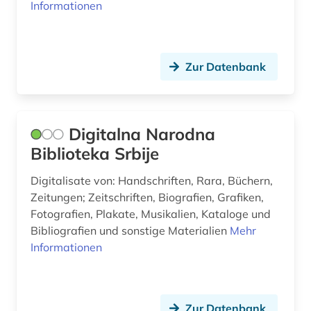
Informationen
serbien (12)
serbisch (2)
slavistik (1)
Zur Datenbank
slawistik (4)
slowenien (1)
Digitalna Narodna
sowjetunion (1)
Biblioteka Srbije
sprache (2)
Digitalisate von: Handschriften, Rara, Büchern,
Zeitungen; Zeitschriften, Biografien, Grafiken,
sterbebuch (1)
Fotografien, Plakate, Musikalien, Kataloge und
Bibliografien und sonstige Materialien
Mehr
südosteuropa (8)
Informationen
taufbuch (1)
todesanzeige (1)
Zur Datenbank