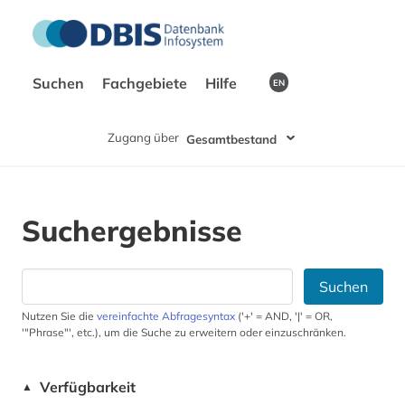
Suchen
Fachgebiete
Hilfe
EN
Zugang über
Gesamtbestand
Suchergebnisse
Suchen
Nutzen Sie die
vereinfachte Abfragesyntax
('+' = AND, '|' = OR,
'"Phrase"', etc.), um die Suche zu erweitern oder einzuschränken.
Verfügbarkeit
▲