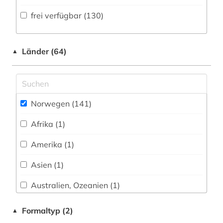
Volltextdatenbank (34
)
frei verfügbar (130)
biografie (2)
Medien- und Kommunikationswissenschaften,
Kommunikationsdesign (1)
Wörterbuch, Enzyklopädie, Nachschlagwerk
bjørnstjerne bjørnson (1)
(21
)
Medizin (1)
Länder (64)
▲
bokmål (4)
Zeitung (1
)
Militärwissenschaft (0)
buchproduktion (1)
Zeitungs-, Zeitschriftenbibliographie (1
)
Musikwissenschaft (3)
båtsfjord (1)
Norwegen (141)
Natur- und Umweltschutz (0)
bærum (1)
Afrika (1)
Pädagogik (2)
bühnenkunst (1)
Amerika (1)
Philosophie (0)
bürger (1)
Asien (1)
Physik (0)
christiania (1)
Australien, Ozeanien (1)
Politologie (4)
dag solstad (1)
Baden-Wuerttemberg (1)
Formaltyp (2)
▲
Psychologie (0)
dialekt (1)