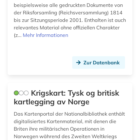
beispielsweise alle gedruckten Dokumente von
literaturtheorie (1)
der Riksforsamling (Reichsversammlung) 1814
ludvig holberg (1)
bis zur Sitzungsperiode 2001. Enthalten ist auch
relevantes Material ohne offiziellen Charakter
luftbild (2)
(z...
Mehr Informationen
malvik (1)
marine (1)
Zur Datenbank
massenmedien (1)
mecklenburg-schwerin (1)
Krigskart: Tysk og britisk
medienwissenschaft (1)
kartlegging av Norge
medizin (1)
Das Kartenportal der Nationalbibliothek enthält
digitalisiertes Kartenmaterial, mit denen die
museum (1)
Briten ihre militärischen Operationen in
møre og romsdal (2)
Norwegen während des Zweiten Weltkriegs