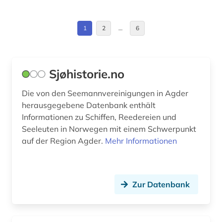
Großbritannien (4)
extremismus (1)
Hessen (2)
1
2
…
6
fid nordeuropa (2)
Irland (3)
film (2)
Island (6)
Sjøhistorie.no
finnisch (2)
Israel (1)
Die von den Seemannvereinigungen in Agder
finnland (6)
herausgegebene Datenbank enthält
Italien (4)
Informationen zu Schiffen, Reedereien und
finnmark (2)
Japan (2)
Seeleuten in Norwegen mit einem Schwerpunkt
auf der Region Agder.
Mehr Informationen
firma (1)
Jugoslawien (1)
firmeninformation (1)
Kanada (3)
fjordane (1)
Zur Datenbank
Korea (2)
flugfoto (1)
Kroatien (1)