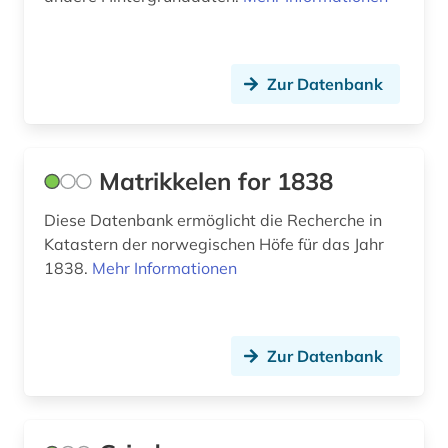
portal (1)
provinz vestland (2)
Zur Datenbank
prøysen, alf | journalist; schriftsteller (1)
queer (1)
Matrikkelen for 1838
quelle (2)
Diese Datenbank ermöglicht die Recherche in
reederei (1)
Katastern der norwegischen Höfe für das Jahr
1838.
Mehr Informationen
regierung (1)
regionalgeschichte (1)
Zur Datenbank
riksmål (1)
russland (1)
sachbuch (1)