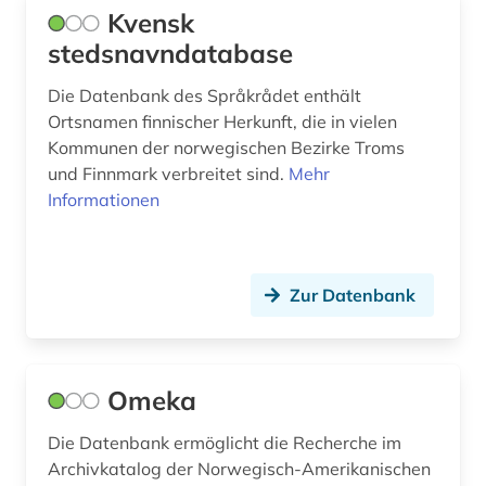
franziszeische landesaufnahme (1)
Lettland (1)
Kvensk
franziszeischer kataster (1)
stedsnavndatabase
Liechtenstein (1)
frau (2)
Die Datenbank des Språkrådet enthält
Litauen (1)
Ortsnamen finnischer Herkunft, die in vielen
frauenwahlrecht (1)
Luxemburg (2)
Kommunen der norwegischen Bezirke Troms
und Finnmark verbreitet sind.
Mehr
fredrikstad (1)
Makedonien (1)
Informationen
friedensarbeit (1)
Malta (2)
fritzner, johan | priester; lexikograf (1)
Mecklenburg-Vorpommern (2)
Zur Datenbank
färöer (1)
Mittelamerika (2)
färöer-inseln (1)
Moldawien (1)
Omeka
gefangene (1)
Monaco (2)
Die Datenbank ermöglicht die Recherche im
gefängnis (1)
Montenegro (1)
Archivkatalog der Norwegisch-Amerikanischen