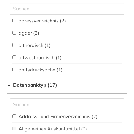
Archäologie (2)
Architektur, Bauingenieur- und
adressverzeichnis (2)
Vermessungswesen (2)
agder (2)
Biologie, Biotechnologie (0)
altnordisch (1)
Buch- und Bibliothekswesen,
Informationswissenschaft (1)
altwestnordisch (1)
Chemie und Pharmazie (0)
amtsdrucksache (1)
Elektrotechnik, Elektronik, Nachrichtentechnik
ansichtspostkarte (1)
Datenbanktyp (17)
▲
(0)
arbeiterbewegung (1)
Energietechnik (0)
architektur (1)
Ethnologie (11)
Address- und Firmenverzeichnis (2
)
archiv (1)
Geographie (4)
Allgemeines Auskunftmittel (0
)
archäologie (1)