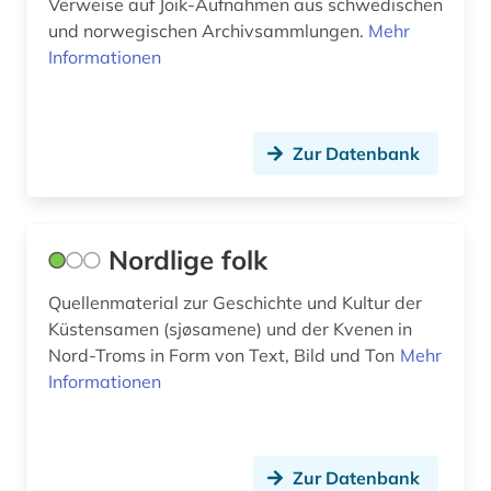
Verweise auf Joik-Aufnahmen aus schwedischen
jojk (1)
Spanien (2)
und norwegischen Archivsammlungen.
Mehr
Informationen
jon fosse (1)
USA (5)
josephinische landesaufnahme (1)
Ungarn (1)
judaistik (1)
Zur Datenbank
jugendbuch (1)
kanada (2)
Nordlige folk
karte (1)
Quellenmaterial zur Geschichte und Kultur der
karten (1)
Küstensamen (sjøsamene) und der Kvenen in
Nord-Troms in Form von Text, Bild und Ton
Mehr
katalog (1)
Informationen
kataster (2)
kinderbuch (1)
Zur Datenbank