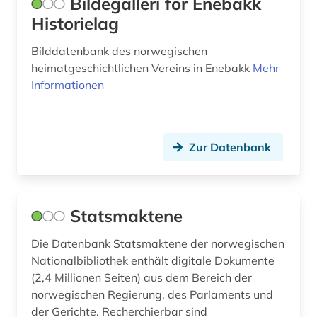
Bildegalleri for Enebakk
küstensame (1)
Historielag
lager (1)
Bilddatenbank des norwegischen
heimatgeschichtlichen Vereins in Enebakk
Mehr
landschaft (1)
Informationen
landwirtschaft (1)
lesja (1)
Zur Datenbank
lgbt (1)
lied (1)
Statsmaktene
lindesnes (1)
Die Datenbank Statsmaktene der norwegischen
literatur (1)
Nationalbibliothek enthält digitale Dokumente
literaturgeschichte (1)
(2,4 Millionen Seiten) aus dem Bereich der
norwegischen Regierung, des Parlaments und
literaturkritik (2)
der Gerichte. Recherchierbar sind