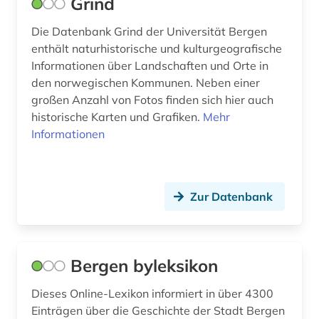
Grind
same (2)
Die Datenbank Grind der Universität Bergen
enthält naturhistorische und kulturgeografische
samen volk (1)
Informationen über Landschaften und Orte in
samisch (2)
den norwegischen Kommunen. Neben einer
großen Anzahl von Fotos finden sich hier auch
schiff (1)
historische Karten und Grafiken.
Mehr
Informationen
schiffsbesatzung (3)
schriftsprache (1)
Zur Datenbank
schule (1)
schweden (8)
schwedisch (4)
Bergen byleksikon
sigrid undset (1)
Dieses Online-Lexikon informiert in über 4300
Einträgen über die Geschichte der Stadt Bergen
skandinavien (8)