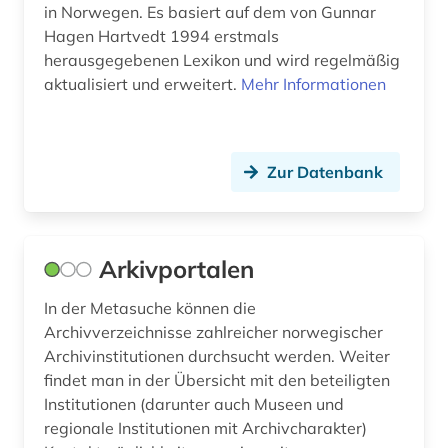
in Norwegen. Es basiert auf dem von Gunnar
sogn (1)
Hagen Hartvedt 1994 erstmals
herausgegebenen Lexikon und wird regelmäßig
sogn og fjordane (1)
aktualisiert und erweitert.
Mehr Informationen
sprachwissenschaft (5)
stadtnamen (1)
Zur Datenbank
stadtplan (1)
storelvdal (1)
Arkivportalen
svalbard (1)
In der Metasuche können die
sør-trøndelag (1)
Archivverzeichnisse zahlreicher norwegischer
Archivinstitutionen durchsucht werden. Weiter
tana (1)
findet man in der Übersicht mit den beteiligten
Institutionen (darunter auch Museen und
tonträger (1)
regionale Institutionen mit Archivcharakter)
topographische karte (1)