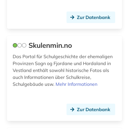
wirtschaftsrecht (1)
Zur Datenbank
zeitschrift (2)
zeitung (3)
Skulenmin.no
zweiter weltkrieg (5)
Das Portal für Schulgeschichte der ehemaligen
årstads härad (1)
Provinzen Sogn og Fjordane und Hordaland in
Vestland enthält sowohl historische Fotos als
übersetzung (1)
auch Informationen über Schulkreise,
Schulgebäude usw.
Mehr Informationen
Zur Datenbank