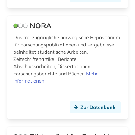
kirchenbuch (2)
knut hamsun (1)
NORA
kommune (1)
Das frei zugängliche norwegische Repositorium
korpus (4)
für Forschungspublikationen und -ergebnisse
beinhaltet studentische Arbeiten,
kriegsopfer (1)
Zeitschriftenartikel, Berichte,
kriminalstatistik (1)
Abschlussarbeiten, Dissertationen,
Forschungsberichte und Bücher.
Mehr
kulturerbe (3)
Informationen
kunstgeschichte (1)
kvenen (1)
Zur Datenbank
kvenisch (3)
kvinnherad (1)