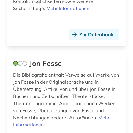
Kontaktmöglichkeiten sowie weitere
Sucheinstiege.
Mehr Informationen
troms (1)
tromsø (2)
Zur Datenbank
umgangssprache (1)
unternehmen (1)
usa (4)
Jon Fosse
vardø (1)
Die Bibliografie enthält Verweise auf Werke von
Jon Fosse in der Originalsprache und in
verfassung (2)
Übersetzung, Artikel von und über Jon Fosse in
Büchern und Zeitschriften, Theaterstücke,
vest-agder fylke (1)
Theaterprogramme, Adaptionen nach Werken
volksmusik (1)
von Fosse, Übersetzungen von Fosse und
Nachdichtungen anderer Autor*innen.
Mehr
volkszählung (4)
Informationen
wirtschaft (1)