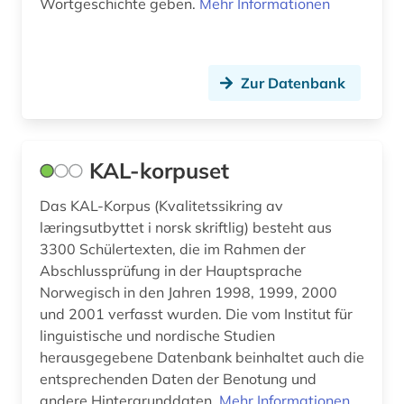
Wortgeschichte geben.
Mehr Informationen
nordsaamisch (2)
norwegen (109)
Zur Datenbank
norwegisch (21)
nynorsk (5)
KAL-korpuset
ort (1)
Das KAL-Korpus (Kvalitetssikring av
ortsname (2)
læringsutbyttet i norsk skriftlig) besteht aus
oslo (3)
3300 Schülertexten, die im Rahmen der
Abschlussprüfung in der Hauptsprache
parlament (3)
Norwegisch in den Jahren 1998, 1999, 2000
und 2001 verfasst wurden. Die vom Institut für
politik (1)
linguistische und nordische Studien
polmak (1)
herausgegebene Datenbank beinhaltet auch die
entsprechenden Daten der Benotung und
porsgrunn (1)
andere Hintergrunddaten.
Mehr Informationen