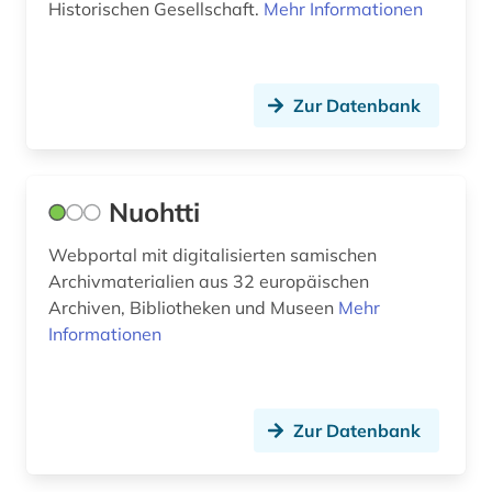
geografie (1)
Historischen Gesellschaft.
Mehr Informationen
Niederlande (4)
gericht (1)
Niedersachsen (1)
geschichte (62)
Zur Datenbank
Nordamerika (4)
geschichte 1917-1970 (1)
Nordrhein-Westfalen (1)
geschäftsbericht (1)
Oesterreich (3)
Nuohtti
gesellschaft (1)
Osmanisches Reich (1)
Webportal mit digitalisierten samischen
großbritanien (1)
Archivmaterialien aus 32 europäischen
Ostasien (2)
Archiven, Bibliotheken und Museen
Mehr
grönland (3)
Osteuropa (2)
Informationen
handelsrecht (1)
Ostmitteleuropa (1)
handelsschifffahrt (2)
Palaestina (1)
Zur Datenbank
hattfjelldal (1)
Polen (2)