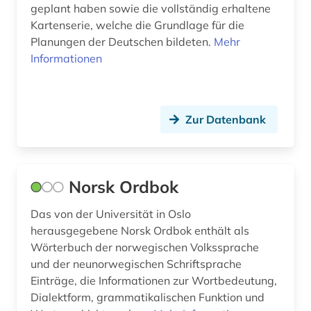
geplant haben sowie die vollständig erhaltene
naher osten (1)
Kartenserie, welche die Grundlage für die
Planungen der Deutschen bildeten.
Mehr
nationalbibliografie (1)
Informationen
natur (1)
nesseby (1)
Zur Datenbank
nord-trøndelag (1)
nordamerika (1)
Norsk Ordbok
nordeuropa (1)
Das von der Universität in Oslo
nordische staaten (1)
herausgegebene Norsk Ordbok enthält als
nordland (3)
Wörterbuch der norwegischen Volkssprache
und der neunorwegischen Schriftsprache
nordmøre (1)
Einträge, die Informationen zur Wortbedeutung,
Dialektform, grammatikalischen Funktion und
nordnorwegen (1)