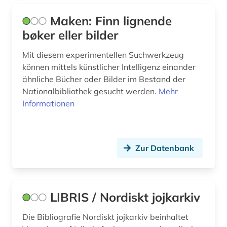
henrik ibsen (2)
Portugal (3)
Maken: Finn lignende
henrik wergeland (1)
Rheinland-Pfalz (1)
bøker eller bilder
hexenprozess (1)
Roemisches Reich (1)
Mit diesem experimentellen Suchwerkzeug
historische karte (1)
können mittels künstlicher Intelligenz einander
Rumänien (2)
ähnliche Bücher oder Bilder im Bestand der
hochschule (1)
Nationalbibliothek gesucht werden.
Mehr
Russland, Sowjetunion (4)
Informationen
husnes (1)
Saarland (1)
ibsen, henrik | schriftsteller; dramatiker (1)
Sachsen (1)
Zur Datenbank
information (1)
Schweden (18)
internationales recht (1)
Schweiz (2)
island (4)
LIBRIS / Nordiskt jojkarkiv
Skandinavien (4)
isländisch (1)
Die Bibliografie Nordiskt jojkarkiv beinhaltet
Slowakei (1)