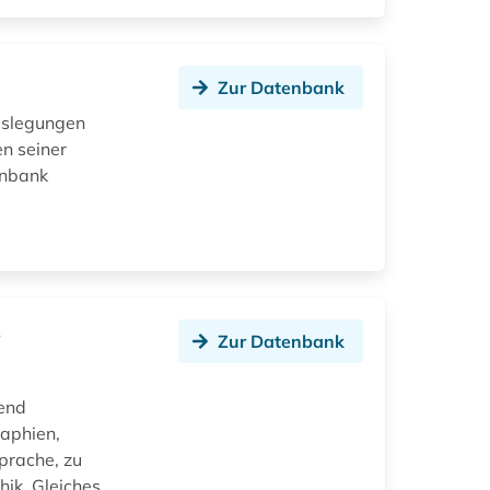
Zur Datenbank
Auslegungen
n seiner
enbank
e
Zur Datenbank
end
aphien,
Sprache, zu
hik. Gleiches