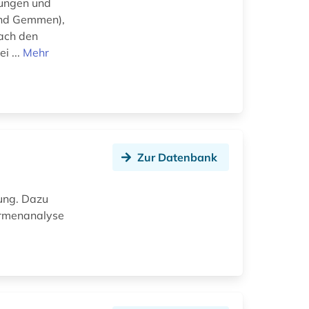
dungen und
 und Gemmen),
ach den
i ...
Mehr
Zur Datenbank
zung. Dazu
Formenanalyse