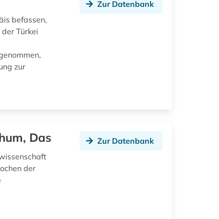
Zur Datenbank
äis befassen,
 der Türkei
ufgenommen,
ung zur
chum, Das
Zur Datenbank
swissenschaft
pochen der
e