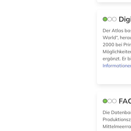
Psychologie (0)
gräzistik (3)
Rechtswissenschaft
Dig
(2)
handschriftenkunde
(1)
Der Atlas ba
Romanistik (1)
World“, hera
hispanistik (1)
Slavistik (1)
2000 bei Pri
iberoromanistik (1)
Möglichkeite
Soziologie (1)
ergänzt. Er b
inschrift (1)
Informatione
Sport (0)
inschriften (1)
Technik (0)
italianistik (1)
Theologie und
Religionswissenschaften
keramik (1)
FA
(4)
klassische
Die Datenban
archäologie (3)
Produktionsz
Werkstoffwissenschaften
und Fertigungstechnik (0)
klassische philologie
Mittelmeerr