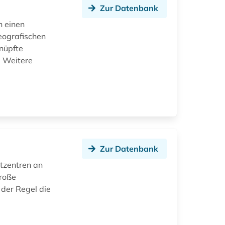
Zur Datenbank
n einen
eografischen
knüpfte
. Weitere
Zur Datenbank
ktzentren an
große
 der Regel die