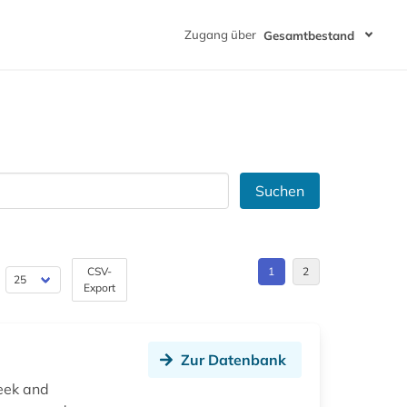
Zugang über
Gesamtbestand
Suchen
CSV-
1
2
Export
Zur Datenbank
reek and