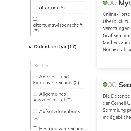
Myt
Sprachen und
altertum (6)
Literaturen (2)
Online-Porta
Überblick z
Anglistik.
altertumswissenschaft
Verortungen 
Amerikanistik (1)
(3)
Grafiken mac
Archäologie (18)
Medien, zum 
Datenbanktyp (17)
▲
altertumswissenschaften
Nacherzählun
Architektur,
(1)
Bauingenieur- und
Vermessungswesen (0)
altgriechisch (2)
Biologie,
Address- und
anglistik (1)
Biotechnologie (0)
Firmenverzeichnis (0
)
Sea
antike (14)
Buch- und
Allgemeines
Die Datenban
Bibliothekswesen,
Auskunftmittel (0
)
architektur (1)
der Cornell U
Informationswissenschaft
(0)
Sammlung publ
Aufsatzdatenbank
archäologie (4)
(0
)
maßgeblichen
Chemie und
archäologische
Pharmazie (0)
Bestandsverzeichnis