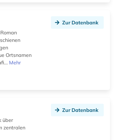
Zur Datenbank
d Roman
rschienen
igen
neue Ortsnamen
i...
Mehr
Zur Datenbank
k über
m zentralen