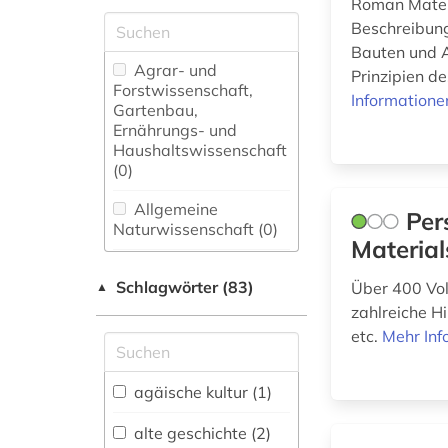
Roman Materi
Beschreibung
Bauten und A
Agrar- und
Prinzipien de
Forstwissenschaft,
Informatione
Gartenbau,
Ernährungs- und
Haushaltswissenschaft
(0)
Allgemeine
Per
Naturwissenschaft (0)
Material
Allgemeine und
Schlagwörter (83)
fachübergreifende
Über 400 Voll
▲
Datenbanken (1)
zahlreiche H
etc.
Mehr Inf
Allgemeine und
vergleichende Sprach-
und
agäische kultur (1)
Literaturwissenschaft.
Indogermanistik.
alte geschichte (2)
Außereuropäische