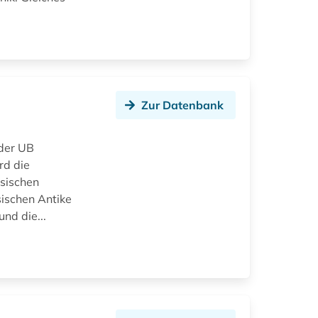
Zur Datenbank
 der UB
rd die
ssischen
sischen Antike
nd die...