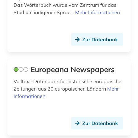
Das Wörterbuch wurde vom Zentrum für das
skandinavien (7)
Studium indigener Sprac...
Mehr Informationen
slowenien (1)
snellman, johan vilhelm | politiker; philosoph;
herausgeber (1)
Zur Datenbank
somali (1)
sowjetunion (1)
Europeana Newspapers
soziologie (1)
Volltext-Datenbank für historische europäische
sprachwissenschaft (1)
Zeitungen aus 20 europäischen Ländern
Mehr
Informationen
stadtplan (1)
sundblom, julius (1)
Zur Datenbank
söderholm, kerstin | schriftstellerin (1)
tagebuch (1)