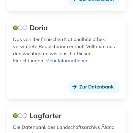
karelien (1)
Russland, Sowjetunion (4)
karelisch (1)
Sachsen (1)
karte (1)
Doria
Schweden (36)
katalog (3)
Das von der finnischen Nationalbibliothek
Schweiz (2)
verwaltete Repositorium enthält Volltexte aus
korpus (1)
Serbien (1)
den wichtigsten wissenschaftlichen
Einrichtungen.
Mehr Informationen
kriegsgefallener (1)
Skandinavien (3)
kriminalstatistik (1)
Slowakei (1)
kultur (2)
Zur Datenbank
Slowenien (1)
kulturerbe (2)
Spanien (3)
kulturwissenschaften (1)
Lagfarter
USA (2)
kunst (2)
Ungarn (3)
Die Datenbank des Landschaftsarchivs Åland