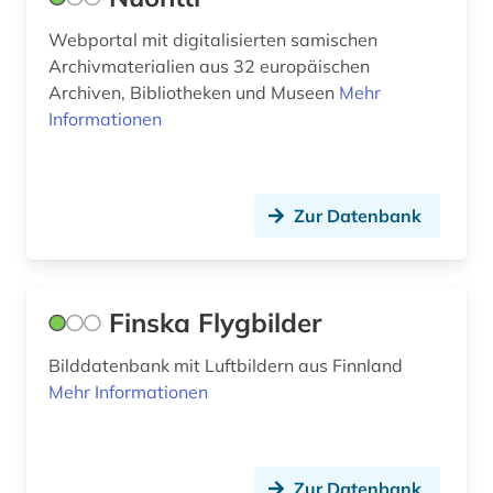
heiliger (1)
Mittelamerika (1)
Webportal mit digitalisierten samischen
henry parland (1)
Monaco (1)
Archivmaterialien aus 32 europäischen
Archiven, Bibliotheken und Museen
heraldik (1)
Mehr
Niederlande (4)
Informationen
herrenhaus (2)
Nordamerika (1)
historische landeskunde (1)
Norwegen (14)
Zur Datenbank
industrieklang (1)
Oesterreich (3)
internationales recht (1)
Ostasien (1)
Finska Flygbilder
island (3)
Osteuropa (4)
josephinische landesaufnahme (1)
Bilddatenbank mit Luftbildern aus Finnland
Polen (2)
Mehr Informationen
kalevala (1)
Portugal (3)
kanteletar (1)
Rumänien (1)
Zur Datenbank