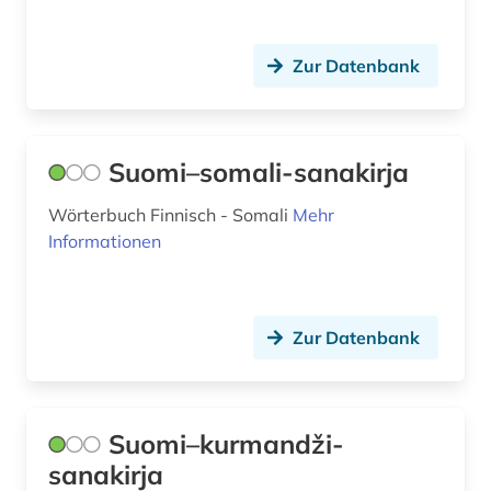
nachruf (1)
nationalbibliografie (2)
Zur Datenbank
nationalbibliothek (1)
nordeuropa (2)
Suomi–somali-sanakirja
norwegen (6)
Wörterbuch Finnisch - Somali
Mehr
online-publikation (1)
Informationen
open access (1)
ortsnamen (1)
Zur Datenbank
partei (1)
polen (1)
Suomi–kurmandži-
portal (1)
sanakirja