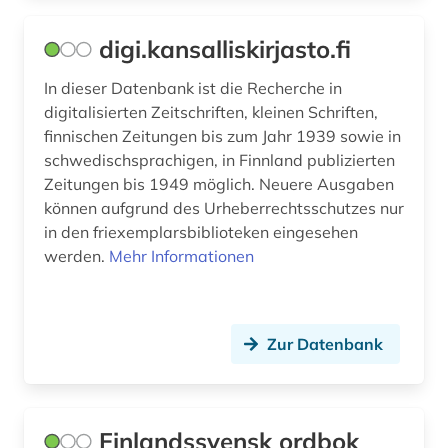
terminologie (1)
digi.kansalliskirjasto.fi
topelius, zacharias | schriftsteller; historiker;
In dieser Datenbank ist die Recherche in
redakteur; kinderbuchautor (2)
digitalisierten Zeitschriften, kleinen Schriften,
finnischen Zeitungen bis zum Jahr 1939 sowie in
topographische karte (1)
schwedischsprachigen, in Finnland publizierten
traditionswissenschaft (1)
Zeitungen bis 1949 möglich. Neuere Ausgaben
können aufgrund des Urheberrechtsschutzes nur
ungarn (1)
in den friexemplarsbiblioteken eingesehen
werden.
Mehr Informationen
unternehmen (1)
uppsala (1)
usa (1)
Zur Datenbank
verwaltung (1)
volkskunde (1)
Finlandssvensk ordbok