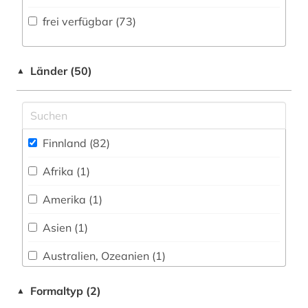
Volltextdatenbank (27
)
frei verfügbar (73)
edelfelt, albert | maler (2)
Medien- und Kommunikationswissenschaften,
Kommunikationsdesign (3)
Wörterbuch, Enzyklopädie, Nachschlagwerk
elektronische zeitschrift (1)
(15
)
Medizin (0)
Länder (50)
▲
englisch (1)
Zeitung (3
)
Militärwissenschaft (0)
estnisch (2)
Zeitungs-, Zeitschriftenbibliographie (0
)
Musikwissenschaft (1)
europa (3)
Finnland (82)
Natur- und Umweltschutz (0)
fid finnisch-ugrische/uralische sprachen (2)
Afrika (1)
Pädagogik (0)
finnisch (12)
Amerika (1)
Philosophie (0)
finnland (51)
Asien (1)
Physik (0)
finnlandschweden (1)
Australien, Ozeanien (1)
Politologie (1)
finnlandschwedisch (7)
Baden-Wuerttemberg (1)
Formaltyp (2)
▲
Psychologie (0)
finnougristik (3)