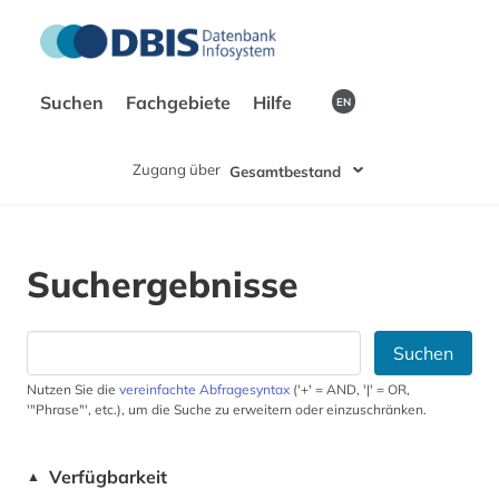
Suchen
Fachgebiete
Hilfe
EN
Zugang über
Gesamtbestand
Suchergebnisse
Suchen
Nutzen Sie die
vereinfachte Abfragesyntax
('+' = AND, '|' = OR,
'"Phrase"', etc.), um die Suche zu erweitern oder einzuschränken.
Verfügbarkeit
▲