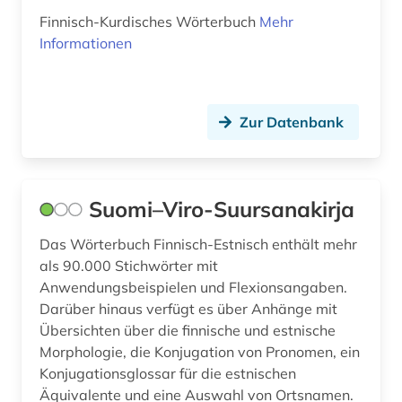
quelle (1)
Finnisch-Kurdisches Wörterbuch
Mehr
Informationen
rezept (1)
russland (2)
Zur Datenbank
same (2)
samen volk (1)
samisch (1)
Suomi–Viro-Suursanakirja
sammlung (1)
Das Wörterbuch Finnisch-Estnisch enthält mehr
als 90.000 Stichwörter mit
schlacht (1)
Anwendungsbeispielen und Flexionsangaben.
schweden (26)
Darüber hinaus verfügt es über Anhänge mit
Übersichten über die finnische und estnische
schwedisch (5)
Morphologie, die Konjugation von Pronomen, ein
Konjugationsglossar für die estnischen
siegel (1)
Äquivalente und eine Auswahl von Ortsnamen.