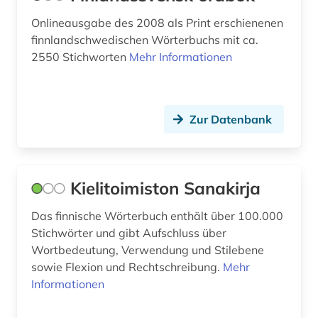
volksliteratur (2)
Onlineausgabe des 2008 als Print erschienenen
finnlandschwedischen Wörterbuchs mit ca.
volksmusik (1)
2550 Stichworten
Mehr Informationen
wappen (1)
westermarck, edward | philosoph; soziologe;
ethnologe (1)
Zur Datenbank
wirtschaft (1)
wirtschaftsrecht (1)
Kielitoimiston Sanakirja
wörterbuch (1)
Das finnische Wörterbuch enthält über 100.000
zeitschrift (1)
Stichwörter und gibt Aufschluss über
Wortbedeutung, Verwendung und Stilebene
zeitschriftenaufsatz (2)
sowie Flexion und Rechtschreibung.
Mehr
Informationen
zeitung (1)
zeitungen (1)