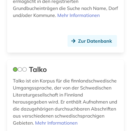
ermöglicht in den registrierten
kurdisch (1)
Grundbucheinträgen die Suche nach Name, Dorf
lied (1)
und/oder Kommune.
Mehr Informationen
literaturen und kulturen (2)
literaturgeschichte (1)
Zur Datenbank
lönnrot, elias | literaturwissenschaftler (2)
massenmedien (1)
Talko
medienwissenschaft (1)
Talko ist ein Korpus für die finnlandschwedische
mittelalter (2)
Umgangssprache, der von der Schwedischen
Literaturgesellschaft in Finnland
muttersprache (1)
herausgegeben wird. Er enthält Aufnahmen und
die dazugehörigen durchsuchbaren Abschriften
nachlass (1)
aus verschiedenen schwedischsprachigen
nachlassverzeichnis (1)
Gebieten.
Mehr Informationen