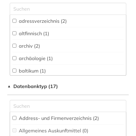
Archäologie (2)
Architektur, Bauingenieur- und
adressverzeichnis (2)
Vermessungswesen (0)
altfinnisch (1)
Biologie, Biotechnologie (0)
archiv (2)
Buch- und Bibliothekswesen,
Informationswissenschaft (4)
archäologie (1)
Chemie und Pharmazie (0)
baltikum (1)
Elektrotechnik, Elektronik, Nachrichtentechnik
belgien (1)
Datenbanktyp (17)
▲
(0)
belletristik (1)
Energietechnik (0)
bibliografie (2)
Ethnologie (7)
Address- und Firmenverzeichnis (2
)
bibliographie (1)
Geographie (2)
Allgemeines Auskunftmittel (0
)
bibliothek (3)