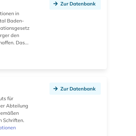
Zur Datenbank
ionen in
tal Baden-
mationsgesetz
ürger den
affen. Das...
Zur Datenbank
ts für
 der Abteilung
itgemäßen
 Schriften.
ationen