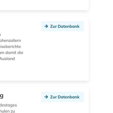
Zur Datenbank
n
ohenzollern
iseberichte
um damit die
 Ausland
rg
Zur Datenbank
destages
hulen zu