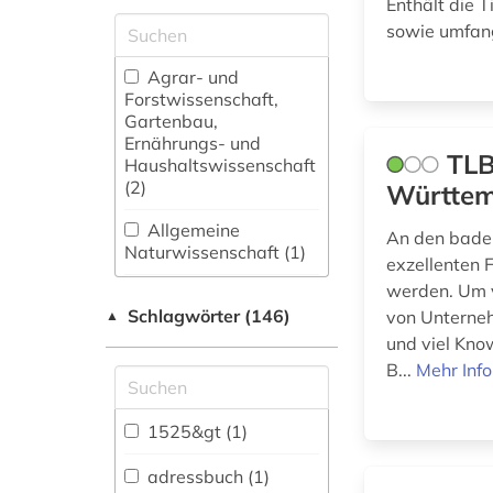
Enthält die 
sowie umfang
Agrar- und
Forstwissenschaft,
Gartenbau,
Ernährungs- und
TLB
Haushaltswissenschaft
(2)
Württem
Allgemeine
An den bade
Naturwissenschaft (1)
exzellenten 
werden. Um v
Allgemeine und
Schlagwörter (146)
fachübergreifende
von Unterne
▲
Datenbanken (30)
und viel Kno
B...
Mehr Inf
Allgemeine und
vergleichende Sprach-
und
1525&gt (1)
Literaturwissenschaft.
Indogermanistik.
adressbuch (1)
Außereuropäische