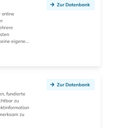
Zur Datenbank
 online
er
ehrere
isten
eine eigene...
Zur Datenbank
en, fundierte
chtbar zu
ektinformation
ufmerksam zu