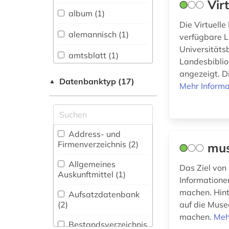
Vir
Sprachen und
album (1)
Literaturen (0)
Die Virtuelle
alemannisch (1)
verfügbare L
Anglistik.
Universitäts
Amerikanistik (0)
amtsblatt (1)
Landesbibliog
Archäologie (0)
angezeigt. Di
archiv (1)
Datenbanktyp (17)
▲
Mehr Informa
Architektur,
archivalien (1)
Bauingenieur- und
Vermessungswesen (1)
arten von
lebensräumen (1)
Biologie,
Address- und
Biotechnologie (3)
Firmenverzeichnis (2
)
mus
atlas (1)
Buch- und
Allgemeines
Das Ziel von 
audiovisuelle
Bibliothekswesen,
Auskunftmittel (1
)
medien (1)
Informationen
Informationswissenschaft
(2)
machen. Hinte
Aufsatzdatenbank
auswanderung (1)
(2
)
auf die Muse
Chemie und
machen.
Meh
baden (2)
Pharmazie (0)
Bestandsverzeichnis