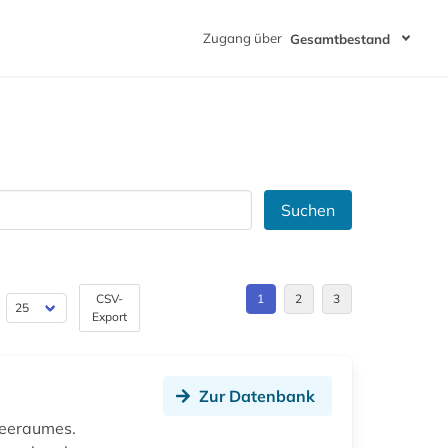
Zugang über
Gesamtbestand
Suchen
CSV-
1
2
3
Export
Zur Datenbank
seeraumes.