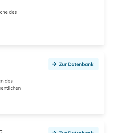
rche des
Zur Datenbank
n
en des
gentlichen
: