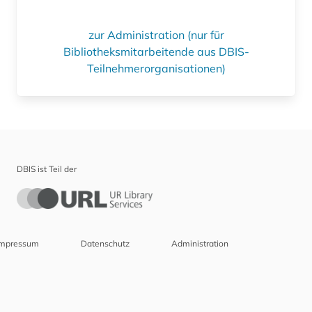
zur Administration (nur für
Bibliotheksmitarbeitende aus DBIS-
Teilnehmerorganisationen)
DBIS ist Teil der
Impressum
Datenschutz
Administration